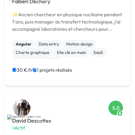
Fabien Déchery
✨Ancien chercheur en physique nucléaire pendant
7 ans, puis manager du transfert technologique, j’ai
accompagné laboratoires et chercheurs pour
détecter et protéger des nouvelles technologies,
puis st
Angular
Data entry
Motion design
Charte graphique
Site clé en main
SaaS
Modules et composants
Migration ou refonte de site
Landing page
30 €/h
1 projets réalisés
Integration HTML
5,0
David Descottes
Actif