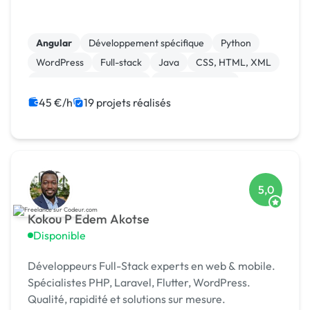
Angular
Développement spécifique
Python
WordPress
Full-stack
Java
CSS, HTML, XML
Création de site internet
Gestion site web
Back-end
45 €/h
19 projets réalisés
5,0
Kokou P Edem Akotse
Disponible
Développeurs Full-Stack experts en web & mobile.
Spécialistes PHP, Laravel, Flutter, WordPress.
Qualité, rapidité et solutions sur mesure.