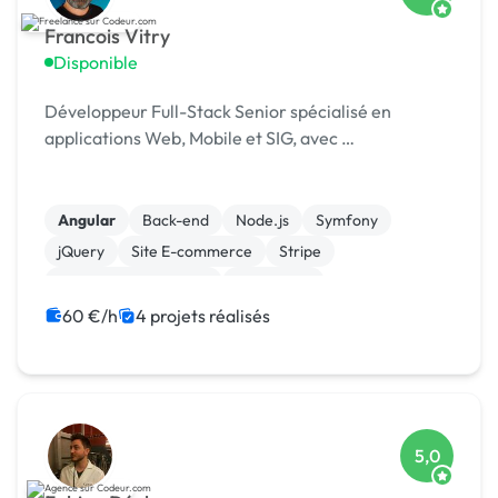
Francois Vitry
Disponible
Développeur Full-Stack Senior spécialisé en
applications Web, Mobile et SIG, avec …
Angular
Back-end
Node.js
Symfony
jQuery
Site E-commerce
Stripe
Système de paiement
Flutterflow
Gestion site web
60 €/h
4 projets réalisés
5,0