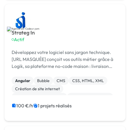
Strateg In
Actif
Développez votre logiciel sans jargon technique.
[URL MASQUÉE] conçoit vos outils métier grâce à
Logik, sa plateforme no-code maison : livraison
rapide, coûts maîtrisés, résultat sur mesure.
Angular
Bubble
CMS
CSS, HTML, XML
Création de site internet
Développement spécifique
Experience utilisateur
Gestion site web
Installation de Script
100 €/h
1 projets réalisés
Integration HTML