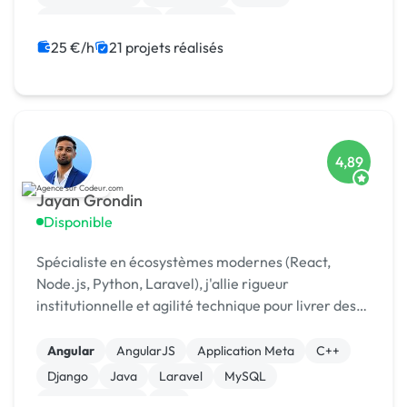
Drupal Commerce
Magento
25 €/h
21 projets réalisés
4,89
Jayan Grondin
Disponible
Spécialiste en écosystèmes modernes (React,
Node.js, Python, Laravel), j'allie rigueur
institutionnelle et agilité technique pour livrer des
produits digitaux sécurisés et innovants.
Angular
AngularJS
Application Meta
C++
Django
Java
Laravel
MySQL
XR, VR, AR, MR
iOS