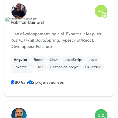
4,0
Fabrice Lainard
… en développement logiciel. Expert sur les piles
Rust/C++/Qt, Java/Spring, Typescript/React.
Développeur Fullstack
Angular
React
Linux
JavaScript
Java
Jakarta EE
IoT
Gestion de projet
Full-stack
Front-end
80 €/h
2 projets réalisés
5,0