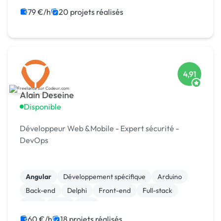
79 €/h
20 projets réalisés
4,91
Alain Deseine
Disponible
Développeur Web &Mobile - Expert sécurité -
DevOps
Angular
Développement spécifique
Arduino
Back-end
Delphi
Front-end
Full-stack
Java
Linux
Perl
60 €/h
18 projets réalisés