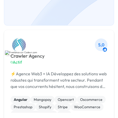
5,0
Crawler Agency
Actif
⚡Agence Web3 + IA Développez des solutions web
robustes qui transforment votre secteur. Pendant
que vos concurrents hésitent, nous construisons des
DApps, smart contracts et solutions IA.
Angular
Mangopay
Opencart
Oscommerce
Prestashop
Shopify
Stripe
WooCommerce
Admin système, sécurité
CMS