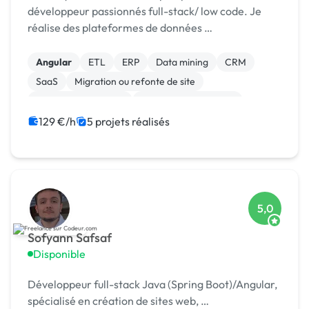
développeur passionnés full-stack/ low code. Je
réalise des plateformes de données …
Angular
ETL
ERP
Data mining
CRM
SaaS
Migration ou refonte de site
Installation de Script
Système de paiement
Site E-commerce
129 €/h
5 projets réalisés
5,0
Sofyann Safsaf
Disponible
Développeur full-stack Java (Spring Boot)/Angular,
spécialisé en création de sites web, …