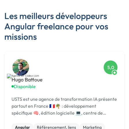
Les meilleurs développeurs
Angular freelance pour vos
missions
5,0
Hugo Battoue
Disponible
USTS est une agence de transformation IA présente
partout en France 🇫🇷🌴 : développement
spécifique 🧠, édition logicielle 💻, centre de
formation 🎓. Agréée CII, CIR, Qualiopi, 1er [URL
MASQUÉE] 🏆 !
Angular
Référencement, liens
Marketing