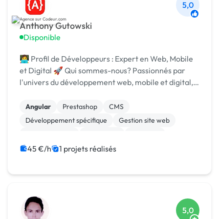
5,0
Anthony Gutowski
Disponible
👩‍💻 Profil de Développeurs : Expert en Web, Mobile
et Digital 🚀 Qui sommes-nous? Passionnés par
l'univers du développement web, mobile et digital,
nous nous efforçons de transformer les idées en
solutions concrètes. Notre objectif est de créer...
Angular
Prestashop
CMS
Développement spécifique
Gestion site web
Site clé en main
WordPress
ChatGPT
Machine Learning
Community management
45 €/h
1 projets réalisés
5,0