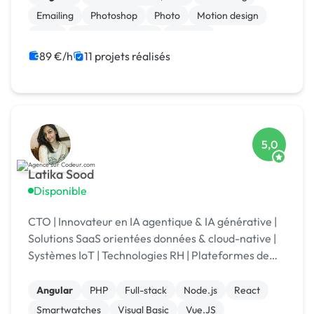
Emailing
Photoshop
Photo
Motion design
Logo
Charte graphique
Boutons
89 €/h
11 projets réalisés
5,0
Latika Sood
Disponible
CTO | Innovateur en IA agentique & IA générative |
Solutions SaaS orientées données & cloud-native |
Systèmes IoT | Technologies RH | Plateformes de
reporting ESG | +12 ans d’expérience en leadership
Angular
PHP
Full-stack
Node.js
React
Smartwatches
Visual Basic
Vue.JS