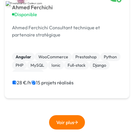
Ahmed Ferchichi
Disponible
Ahmed Ferchichi Consultant technique et
partenaire stratégique
Angular
WooCommerce
Prestashop
Python
PHP
MySQL
Ionic
Full-stack
Django
Agile / Scrum
28 €/h
15 projets réalisés
Voir plus