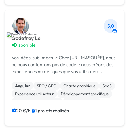
5,0
Godefroy Le
Disponible
Vos idées, sublimées. > Chez [URL MASQUÉE], nous
ne nous contentons pas de coder : nous créons des
expériences numériques que vos utilisateurs
adoreront.
Angular
SEO / GEO
Charte graphique
SaaS
Experience utilisateur
Développement spécifique
Création de site internet
CSS, HTML, XML
Système de paiement
Site E-commerce
20 €/h
1 projets réalisés