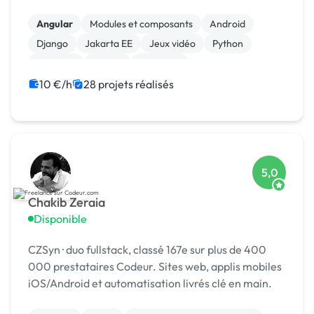
Angular
Modules et composants
Android
Django
Jakarta EE
Jeux vidéo
Python
Symfony
Vue.JS
Windows
10 €/h
28 projets réalisés
5,0
Chakib Zeraia
Disponible
CZSyn · duo fullstack, classé 167e sur plus de 400
000 prestataires Codeur. Sites web, applis mobiles
iOS/Android et automatisation livrés clé en main.