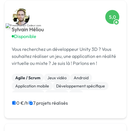
5,0
Sylvain Héliou
Disponible
Vous recherchez un développeur Unity 3D ? Vous
souhaitez réaliser un jeu, une application en réalité
virtuelle ou mixte ? Je suis là ! Parlons en !
Agile / Scrum
Jeux vidéo
Android
Application mobile
Développement spécifique
Unreal Engine
Windows
C++
Gestion de projet
0 €/h
7 projets réalisés