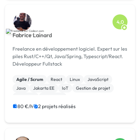
4,0
Fabrice Lainard
Freelance en développement logiciel. Expert sur les
piles Rust/C++/Qt, Java/Spring, Typescript/React.
Développeur Fullstack
Agile / Scrum
React
Linux
JavaScript
Java
Jakarta EE
IoT
Gestion de projet
Full-stack
Front-end
80 €/h
2 projets réalisés