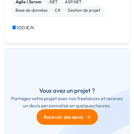
Agile / Scrum
.NET
ASP.NET
Base de données
C#
Gestion de projet
Windev, Webdev
Développement spécifique
CRM
ERP
100 €/h
Vous avez un projet ?
Partagez votre projet avec nos freelances et recevez
un devis personnalisé en quelques heures.
→
Recevoir des devis