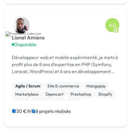
4,0
Lionel Amiens
Disponible
Développeur web et mobile expérimenté, je mets à
profit plus de 8 ans d’expertise en PHP (Symfony,
Laravel, WordPress) et 6 ans en développement
mobile (Android & iOS). Mon savoir-faire couvre
aussi bien la conception d’architectures robustes
Agile / Scrum
Site E-commerce
Mangopay
q...
Marketplace
Opencart
Prestashop
Shopify
Stripe
WooCommerce
CMS
30 €/h
8 projets réalisés