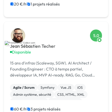
Création de site internet
CSS, HTML, XML
20 €/h
1 projets réalisés
Système de paiement
Site E-commerce
5,0
Jean Sébastien Techer
Disponible
15 ans d’infras (Scaleway, SGW). AI Architect /
Founding Engineer : CTO à temps partiel,
développeur IA, MVP AI-ready. RAG, Go, Cloud
Souverain. [URL MASQUÉE]
Agile / Scrum
Symfony
Vue.JS
iOS
Admin système, sécurité
CSS, HTML, XML
Installation de Script
Integration HTML
Landing page
Migration ou refonte de site
60 €/h
3 projets réalisés