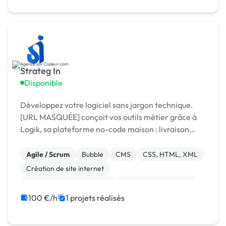
Strateg In
Disponible
Développez votre logiciel sans jargon technique.
[URL MASQUÉE] conçoit vos outils métier grâce à
Logik, sa plateforme no-code maison : livraison
rapide, coûts maîtrisés, résultat sur mesure.
Agile / Scrum
Bubble
CMS
CSS, HTML, XML
Création de site internet
Développement spécifique
Experience utilisateur
Gestion site web
Installation de Script
100 €/h
1 projets réalisés
Integration HTML