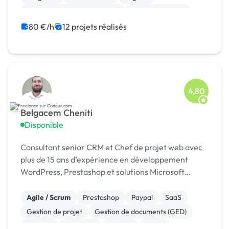
Gestion de documents (GED)
Cloud computing
Migration ou refonte de site
JavaScript
80 €/h
12 projets réalisés
Gestion de projet
4,80
Belgacem Cheniti
Disponible
Consultant senior CRM et Chef de projet web avec
plus de 15 ans d’expérience en développement
WordPress, Prestashop et solutions Microsoft
Dynamics 365.
Agile / Scrum
Prestashop
Paypal
SaaS
Gestion de projet
Gestion de documents (GED)
Android
Full-stack
Node.js
React