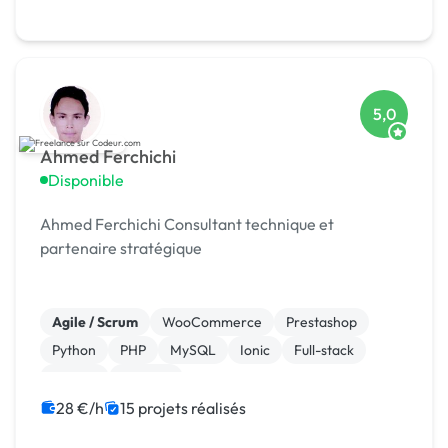
5,0
Ahmed Ferchichi
Disponible
Ahmed Ferchichi Consultant technique et
partenaire stratégique
Agile / Scrum
WooCommerce
Prestashop
Python
PHP
MySQL
Ionic
Full-stack
Django
Angular
28 €/h
15 projets réalisés