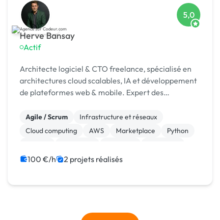
5,0
Herve Bansay
Actif
Architecte logiciel & CTO freelance, spécialisé en
architectures cloud scalables, IA et développement
de plateformes web & mobile. Expert des
environnements FinTech, e-commerce,
marketplaces et Web3,
Agile / Scrum
Infrastructure et réseaux
Cloud computing
AWS
Marketplace
Python
Node.js
JavaScript
Full-stack
Front-end
100 €/h
2 projets réalisés