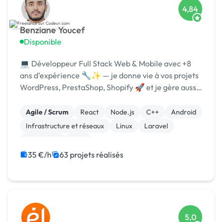
4,84
Benziane Youcef
Disponible
💻 Développeur Full Stack Web & Mobile avec +8
ans d’expérience 🔧✨ — je donne vie à vos projets
WordPress, PrestaShop, Shopify 🚀 et je gère aussi
toute la partie réseau & infogérance 🛠️🌐
Agile / Scrum
React
Node.js
C++
Android
Infrastructure et réseaux
Linux
Laravel
JavaScript
Java
35 €/h
63 projets réalisés
5,0