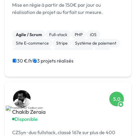
Mise en régie à partir de 150€ par jour ou
réalisation de projet au forfait sur mesure.
Agile / Scrum
Full-stack
PHP
iOS
Site E-commerce
Stripe
Système de paiement
CSS, HTML, XML
Integration HTML
SaaS
30 €/h
3 projets réalisés
5,0
Chakib Zeraia
Disponible
CZSyn · duo fullstack, classé 167e sur plus de 400