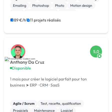
Emailing
Photoshop
Photo
Motion design
Logo
Charte graphique
Boutons
89 €/h
11 projets réalisés
5,0
Anthony Da Cruz
Disponible
1 mois pour créer le logiciel parfait pour ton
business ➤ ERP ⸱ CRM ⸱ SaaS
Agile / Scrum
Test, recette, qualification
Progiciels
Maintenance
Logiciel