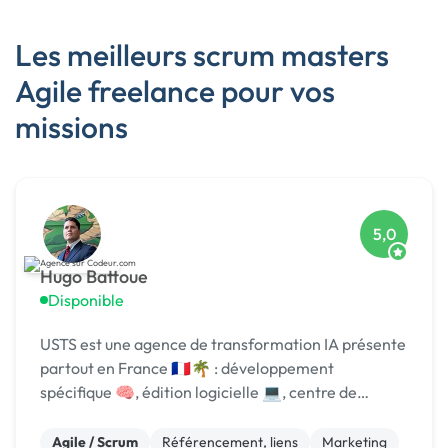
Les meilleurs scrum masters
Agile freelance pour vos
missions
5,0
Hugo Battoue
Disponible
USTS est une agence de transformation IA présente
partout en France 🇫🇷🌴 : développement
spécifique 🧠, édition logicielle 💻, centre de
formation 🎓. Agréée CII, CIR, Qualiopi, 1er [URL
MASQUÉE] 🏆 !
Agile / Scrum
Référencement, liens
Marketing