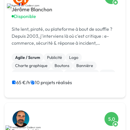
Jérôme Blanchon
Disponible
Site lent, piraté, ou plateforme à bout de souffle ?
Depuis 2003, j'interviens là où c'est critique : e-
commerce, sécurité & réponse à incident,
infogérance, développement sur mesure.
Agile / Scrum
Publicité
Logo
Charte graphique
Boutons
Bannière
Audio, Video, Multimedia
Site clé en main
SaaS
Modules et composants
65 €/h
10 projets réalisés
5,0