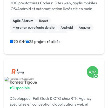
000 prestataires Codeur. Sites web, applis mobiles
iOS/Android et automatisation livrés clé en main.
Agile / Scrum
React
Migration ou refonte de site
Android
Angular
AngularJS
Django
Full-stack
Gestion de projet
JavaScript
70 €/h
25 projets réalisés
4,92
Romeo Tigoue
Disponible
Développeur Full Stack & CTO chez RTK Agency,
spécialisé en conception d’applications web et