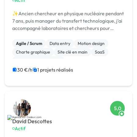
Actif
✨Ancien chercheur en physique nucléaire pendant
7 ans, puis manager du transfert technologique, j’ai
accompagné laboratoires et chercheurs pour
détecter et protéger des nouvelles technologies,
puis st
Agile / Scrum
Data entry
Motion design
Charte graphique
Site clé en main
SaaS
Modules et composants
Migration ou refonte de site
Landing page
30 €/h
1 projets réalisés
Integration HTML
5,0
David Descottes
Actif