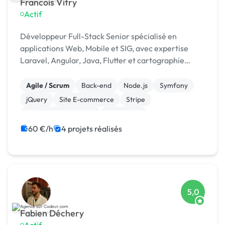
Francois Vitry
Actif
Développeur Full-Stack Senior spécialisé en
applications Web, Mobile et SIG, avec expertise
Laravel, Angular, Java, Flutter et cartographie
PostGIS/OpenLayers.
Agile / Scrum
Back-end
Node.js
Symfony
jQuery
Site E-commerce
Stripe
Système de paiement
Flutterflow
Gestion site web
60 €/h
4 projets réalisés
5,0
Fabien Déchery