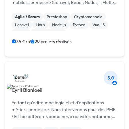
mobiles sur mesure (Laravel, React, Node.js, Flutter)
et en intégration d’IA pour automatiser les
processus
Agile / Scrum
Prestashop
Cryptomonnaie
Laravel
Linux
Node.js
Python
Vue.JS
jQuery
WooCommerce
35 €/h
29 projets réalisés
5,0
Cyril Blanloeil
En tant qu’éditeur de logiciel et d’applications
métier sur mesure. Nous intervenons pour des PME
/ ETI de différents domaines d'activités notamment
: distribution dentaire, industrie, analyse biol