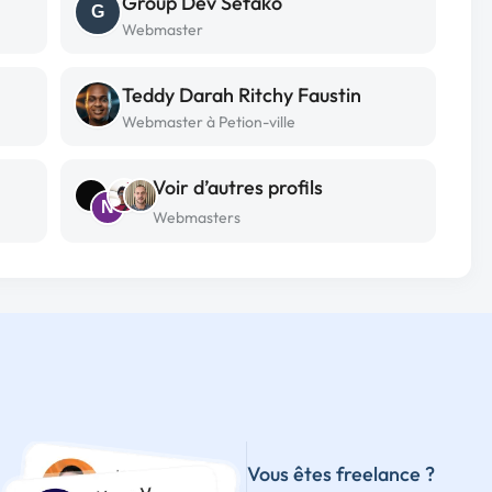
Group Dev Sefako
G
Webmaster
Teddy Darah Ritchy Faustin
Webmaster à Petion-ville
Voir d’autres profils
N
Webmasters
Vous êtes freelance ?