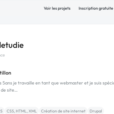
Voir les projets
Inscription gratuite
letudie
nce
illon
ans je travaille en tant que webmaster et je suis spéci
 de site…
S
CSS, HTML, XML
Création de site internet
Drupal