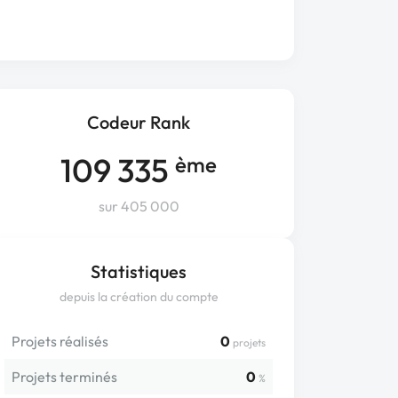
Codeur Rank
109 335
ème
sur 405 000
Statistiques
depuis la création du compte
Projets réalisés
0
projets
Projets terminés
0
%