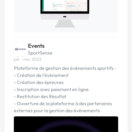
Events
SportSense
juil. - nov. 2022
Plateforme de gestion des événements sportifs :
- Création de l'événement
- Création des épreuves
- Inscription avec paiement en ligne
- Restitution des Résultat
- Ouverture de la plateforme à des partenaires
externes pour la gestion des événements