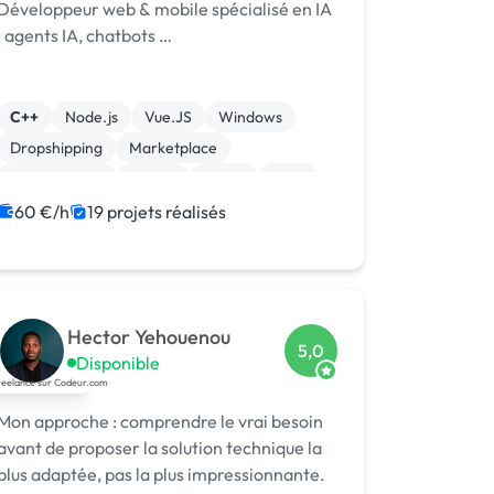
Développeur web & mobile spécialisé en IA
: agents IA, chatbots …
C++
Node.js
Vue.JS
Windows
Dropshipping
Marketplace
Oscommerce
Paypal
Stripe
CMS
60 €/h
19 projets réalisés
Hector Yehouenou
5,0
Disponible
Mon approche : comprendre le vrai besoin
avant de proposer la solution technique la
plus adaptée, pas la plus impressionnante.