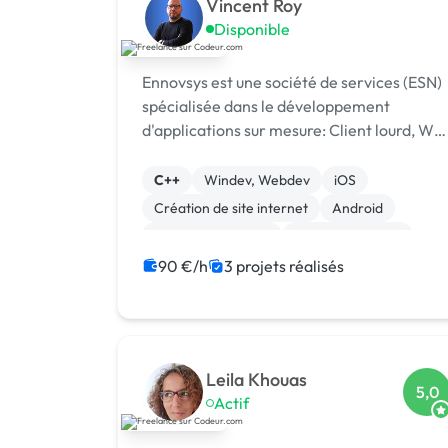
Vincent Roy
Disponible
Ennovsys est une société de services (ESN)
spécialisée dans le développement
d'applications sur mesure: Client lourd, We
et Mobile Depuis plus de 10 ans, nous
sommes à l'écoute des besoins de nos
C++
Windev, Webdev
iOS
clients et sommes disponibles pour discute
Création de site internet
Android
de ...
Application mobile
Base de données
C#
Java
Site E-commerce
90 €/h
3 projets réalisés
Leila Khouas
5,0
Actif