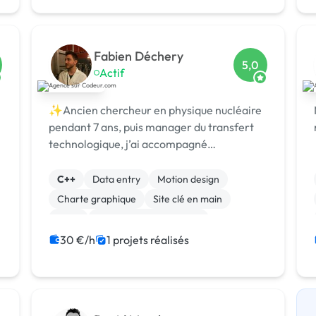
Fabien Déchery
5,0
Actif
✨Ancien chercheur en physique nucléaire
pendant 7 ans, puis manager du transfert
technologique, j’ai accompagné
laboratoires et chercheurs pour détecter et
protéger des nouvelles technologies, puis st
C++
Data entry
Motion design
Charte graphique
Site clé en main
SaaS
Modules et composants
Migration ou refonte de site
Landing page
30 €/h
1 projets réalisés
Integration HTML