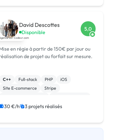
David Descottes
5,0
Disponible
Mise en régie à partir de 150€ par jour ou
réalisation de projet au forfait sur mesure.
C++
Full-stack
PHP
iOS
Site E-commerce
Stripe
Système de paiement
CSS, HTML, XML
Integration HTML
SaaS
30 €/h
3 projets réalisés