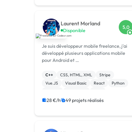
Laurent Morland
5,0
Disponible
Je suis développeur mobile freelance, j'ai
développé plusieurs applications mobile
pour Android et …
C++
CSS, HTML, XML
Stripe
Vue.JS
Visual Basic
React
Python
Node.js
JavaScript
Java
28 €/h
49 projets réalisés