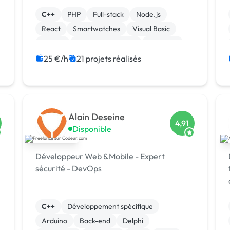
Technologies RH | Plateformes de
reporting ESG | +12 ans d’expérience en
C++
PHP
Full-stack
Node.js
leadership
React
Smartwatches
Visual Basic
Vue.JS
Drupal Commerce
Magento
25 €/h
21 projets réalisés
Alain Deseine
4,91
Disponible
Développeur Web &Mobile - Expert
sécurité - DevOps
C++
Développement spécifique
Arduino
Back-end
Delphi