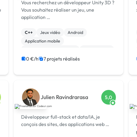
Vous recherchez un développeur Unity 3D ?
u
Vous souhaitez réaliser un jeu, une
application …
C++
Jeux vidéo
Android
Application mobile
Développement spécifique
Unreal Engine
Windows
Agile / Scrum
0 €/h
7 projets réalisés
Gestion de projet
Julien Ravindrarasa
5,0
Développeur full-stack et data/IA, je
conçois des sites, des applications web …