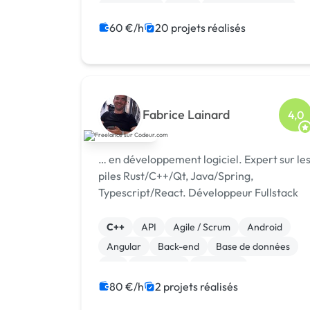
Prestashop
CMS
Integration HTML
Modules et composants
60 €/h
20 projets réalisés
Fabrice Lainard
4,0
… en développement logiciel. Expert sur le
piles Rust/C++/Qt, Java/Spring,
Typescript/React. Développeur Fullstack
C++
API
Agile / Scrum
Android
Angular
Back-end
Base de données
C#
Front-end
Full-stack
80 €/h
2 projets réalisés