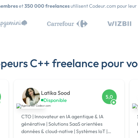
membres
et
350 000 freelances
utilisent Codeur.com pour leur
ppeurs C++ freelance pour vo
Latika Sood
5,0
Disponible
CTO | Innovateur en IA agentique & IA
générative | Solutions SaaS orientées
données & cloud-native | Systèmes IoT |