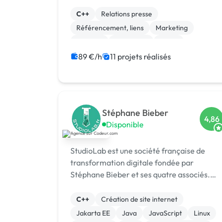
logicielle 💻, centre de formation 🎓.
Agréée CII, CIR, Qualiopi, 1er [URL
C++
Relations presse
MASQUÉE] 🏆 !
Référencement, liens
Marketing
Emailing
Photoshop
Photo
Motion design
Logo
Charte graphique
89 €/h
11 projets réalisés
Stéphane Bieber
4,86
Disponible
StudioLab est une société française de
transformation digitale fondée par
Stéphane Bieber et ses quatre associés.
Basée à Bezons (Île-de-France), l’agence
accompagne depuis plus de 20 ans les
C++
Création de site internet
entrepr
Jakarta EE
Java
JavaScript
Linux