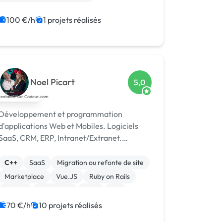
Développement spécifique
Experience utilisateur
Gestion site web
100 €/h
1 projets réalisés
Installation de Script
Integration HTML
Noel Picart
5,0
Développement et programmation
d'applications Web et Mobiles. Logiciels
SaaS, CRM, ERP, Intranet/Extranet.
Solutions IA et Web 3.0.
C++
SaaS
Migration ou refonte de site
Marketplace
Vue.JS
Ruby on Rails
Python
JavaScript
Java
IoT
70 €/h
10 projets réalisés