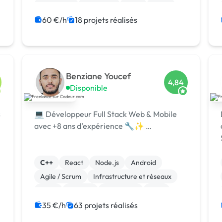
Front-end
Full-stack
Java
Linux
Perl
60 €/h
18 projets réalisés
Benziane Youcef
4,84
Disponible
s
💻 Développeur Full Stack Web & Mobile
avec +8 ans d’expérience 🔧✨ …
C++
React
Node.js
Android
Agile / Scrum
Infrastructure et réseaux
Linux
Laravel
JavaScript
Java
35 €/h
63 projets réalisés