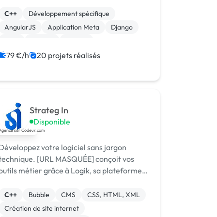
pour livrer des produits digitaux sécurisés
et innovants.
C++
Développement spécifique
AngularJS
Application Meta
Django
Java
Laravel
MySQL
XR, VR, AR, MR
iOS
79 €/h
20 projets réalisés
Strateg In
Disponible
Développez votre logiciel sans jargon
technique. [URL MASQUÉE] conçoit vos
outils métier grâce à Logik, sa plateforme
no-code maison : livraison rapide, coûts
maîtrisés, résultat sur mesure.
C++
Bubble
CMS
CSS, HTML, XML
Création de site internet