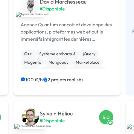
David Marchesseau
Disponible
Agence Quantum conçoit et développe des
applications, plateformes web et outils
b
immersifs intégrant les dernières
technologies d’IA et d’automatisation. Nous
accompagnons entreprises et startups de l
C++
Système embarqué
jQuery
r
Magento
Mangopay
Marketplace
Paypal
Prestashop
WooCommerce
Admin système, sécurité
100 €/h
2 projets réalisés
Sylvain Héliou
5,0
Disponible