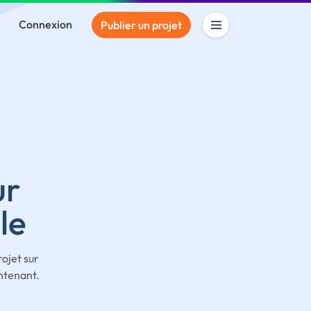
Connexion
Publier un projet
ur
le
ojet sur
ntenant.