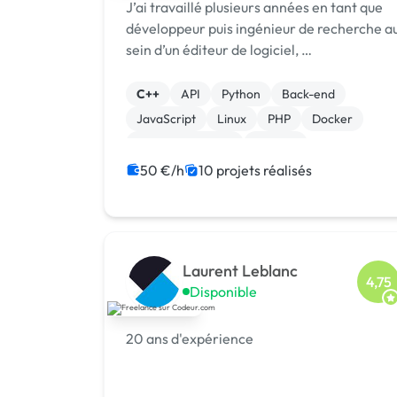
J’ai travaillé plusieurs années en tant que
développeur puis ingénieur de recherche a
sein d’un éditeur de logiciel, …
C++
API
Python
Back-end
JavaScript
Linux
PHP
Docker
Gestion de projet
Node.js
50 €/h
10 projets réalisés
Laurent Leblanc
4,75
Disponible
20 ans d'expérience