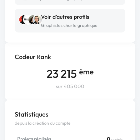
Voir d’autres profils
Graphistes charte graphique
Codeur Rank
23 215
ème
sur 405 000
Statistiques
depuis la création du compte
Projets réalisés
0
projets