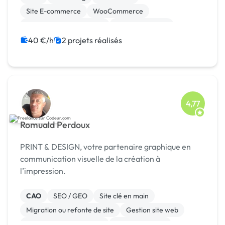
Compétences Clé...
Site E-commerce
WooCommerce
Création de site internet
Gestion site web
Site clé en main
Motion design
40 €/h
2 projets réalisés
Campagne display avec bannières
4,77
Romuald Perdoux
PRINT & DESIGN, votre partenaire graphique en
communication visuelle de la création à
l’impression.
CAO
SEO / GEO
Site clé en main
Migration ou refonte de site
Gestion site web
Admin système, sécurité
WooCommerce