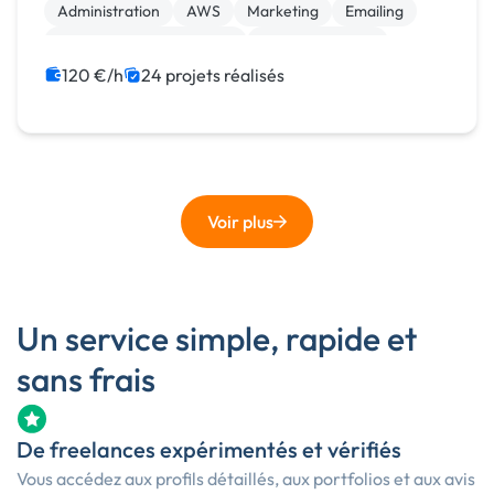
Administration
AWS
Marketing
Emailing
Community management
Analyse big data
Mise en page
120 €/h
24 projets réalisés
Voir plus
Un service simple, rapide et
sans frais
De freelances expérimentés et vérifiés
Vous accédez aux profils détaillés, aux portfolios et aux avis