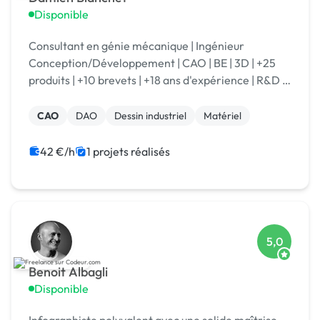
Disponible
Consultant en génie mécanique | Ingénieur
Conception/Développement | CAO | BE | 3D | +25
produits | +10 brevets | +18 ans d'expérience | R&D |
Je transforme vos idées en réalité technique.
CAO
DAO
Dessin industriel
Matériel
42 €/h
1 projets réalisés
5,0
Benoit Albagli
Disponible