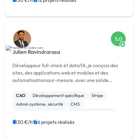
50 €/h
12 projets réalisés
5,0
Julien Ravindrarasa
Développeur full-stack et data/IA, je conçois des
sites, des applications web et mobiles et des
automatisationssur-mesure, avec une solide
expertise en bases de données, API et paiements
Stripe.
CAO
Développement spécifique
Stripe
Admin système, sécurité
CMS
Création de site internet
Experience utilisateur
Gestion site web
Installation de Script
30 €/h
6 projets réalisés
Integration HTML