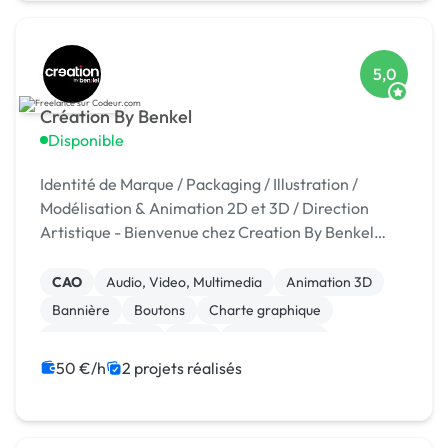
5,0
Création By Benkel
Disponible
Identité de Marque / Packaging / Illustration /
Modélisation & Animation 2D et 3D / Direction
Artistique - Bienvenue chez Creation By Benkel
Rotulos- Votre partenaire de communication 360° à
Alicante, Espagne ! Chez Creation , nous sommes
CAO
Audio, Video, Multimedia
Animation 3D
p...
Bannière
Boutons
Charte graphique
Dessin industriel
Logo
Mise en page
Motion design
50 €/h
2 projets réalisés