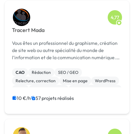
4,77
Tracert Mada
Vous êtes un professionnel du graphisme, création
de site web ou autre spécialité du monde de
l’information et de la communication numérique.
Votre surcroît de travail ou vos coûts horaires ne
vous permettent pas d’accepter tous les projets de
CAO
Rédaction
SEO / GEO
...
Relecture, correction
Mise en page
WordPress
Logo
Site E-commerce
Création de site internet
Integration HTML
10 €/h
57 projets réalisés