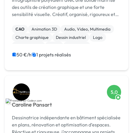
Infographiste polyvalent avec une solide maîtrise
des outils de création graphique et une forte
sensibilité visuelle. Créatif, organisé, rigoureux et
attentif aux détails, je conçois des supports de c
CAO
Animation 3D
Audio, Video, Multimedia
Charte graphique
Dessin industriel
Logo
Motion design
Photo
Photoshop
50 €/h
1 projets réalisés
5,0
Caroline Pansart
Dessinatrice indépendante en bâtiment spécialisée
en plans, rénovation et optimisation d’espaces.
Réactive et rigoureuse, j’accompagne vos projets de