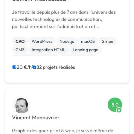
Je travaille depuis plus de 7 ans dans l'univers des
nouvelles technologies de communication,
particulièrement sur l'administration et
l'infogérance des serveurs Web & Mail, mais
également sur tout l'univers WordPress et
CAO
WordPress
Node.js
macOS
Stripe
Prestashop. Mon expertise ...
CMS
Integration HTML
Landing page
Relecture, correction
Site clé en main
20 €/h
82 projets réalisés
5,0
Vincent Manouvrier
Graphic designer print & web, je suis à même de