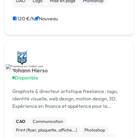
DAO
Logo
Mise en page
Photoshop
Print (flyer, plaquette, affiche...)
Campagne display avec bannières
120 €/h
Nouveau
Yohann Hierso
Disponible
Graphiste & directeur artistique freelance : logo,
identité visuelle, web design, motion design, 3D.
Expérience en finance et appétence pour la
cosmétique/parfumerie de luxe. [URL MASQUÉE]
CAO
Communication
Print (flyer, plaquette, affiche...)
Photoshop