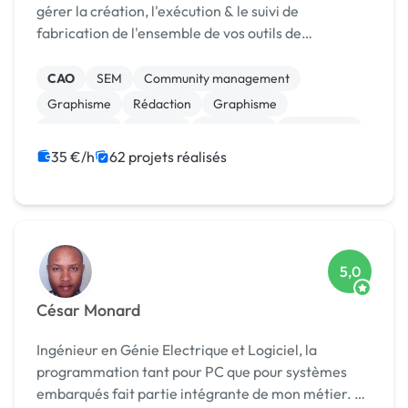
gérer la création, l'exécution & le suivi de
fabrication de l'ensemble de vos outils de
communication: De l'élaboration de votre marque
aux déclinaisons sur ses différents supports
CAO
SEM
Community management
(annonce-presse, a...
Graphisme
Rédaction
Graphisme
Graphisme
Publicité
Graphisme
Graphisme
35 €/h
62 projets réalisés
5,0
César Monard
Ingénieur en Génie Electrique et Logiciel, la
programmation tant pour PC que pour systèmes
embarqués fait partie intégrante de mon métier. Je