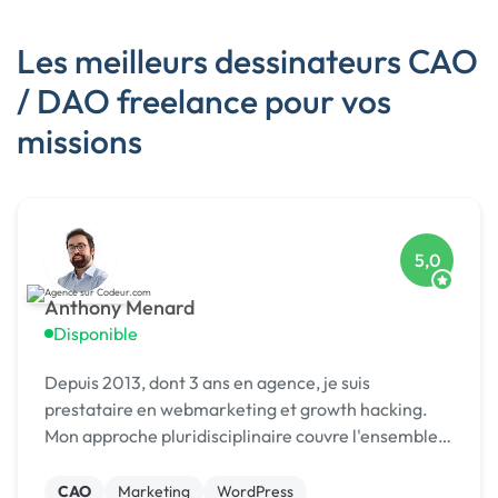
Les meilleurs dessinateurs CAO
/ DAO freelance pour vos
missions
5,0
Anthony Menard
Disponible
Depuis 2013, dont 3 ans en agence, je suis
prestataire en webmarketing et growth hacking.
Mon approche pluridisciplinaire couvre l'ensemble
des aspects liés à la création, au développement et
à la promotion de votre entreprise. 👍
CAO
Marketing
WordPress