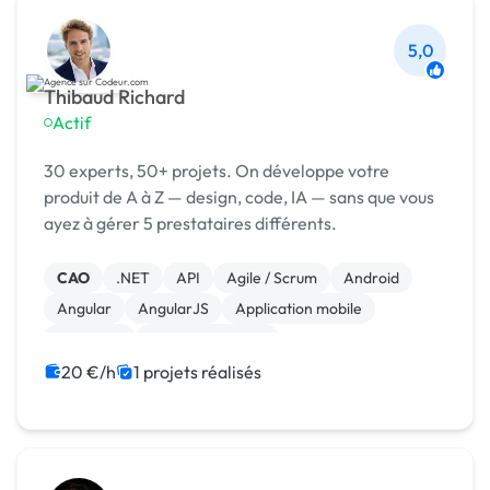
5,0
Thibaud Richard
Actif
30 experts, 50+ projets. On développe votre
produit de A à Z — design, code, IA — sans que vous
ayez à gérer 5 prestataires différents.
CAO
.NET
API
Agile / Scrum
Android
Angular
AngularJS
Application mobile
Back-end
Base de données
20 €/h
1 projets réalisés