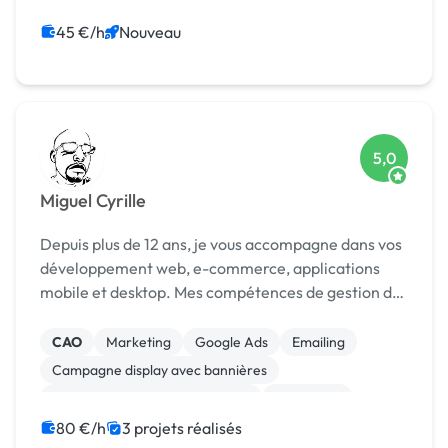
Photo
Motion design
Mise en page
Logo
DAO
Charte graphique
45 €/h
Nouveau
5,0
Miguel Cyrille
Depuis plus de 12 ans, je vous accompagne dans vos
développement web, e-commerce, applications
mobile et desktop. Mes compétences de gestion de
projet alliés a ma solide expérience de développeur
(Frontend, Backend & Full Stack) et a ma sensibil...
CAO
Marketing
Google Ads
Emailing
Campagne display avec bannières
Print (flyer, plaquette, affiche...)
Photoshop
Mise en page
Logo
Bannière
80 €/h
3 projets réalisés