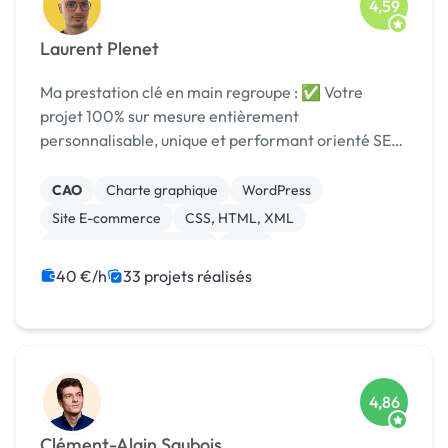
4,59
Laurent Plenet
Ma prestation clé en main regroupe : ✅ Votre
projet 100% sur mesure entièrement
personnalisable, unique et performant orienté SEO
👉 100% adapté au mobiles et customizable 🔥 Un
accompagnement mensu
CAO
Charte graphique
WordPress
Site E-commerce
CSS, HTML, XML
Création de site internet
Logo
Migration ou refonte de site
Site clé en main
40 €/h
33 projets réalisés
4,86
Clément-Alain Saubois