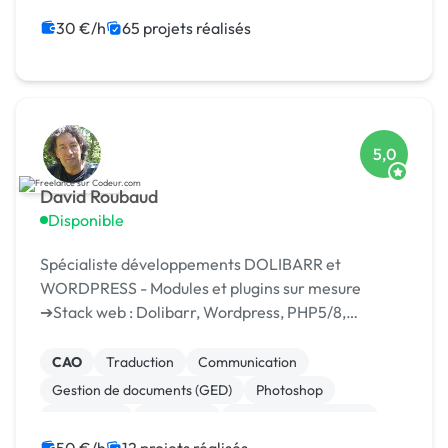
Système de paiement
Paypal
Animation 3D
30 €/h
65 projets réalisés
5,0
David Roubaud
Disponible
Spécialiste développements DOLIBARR et
WORDPRESS - Modules et plugins sur mesure
➔Stack web : Dolibarr, Wordpress, PHP5/8,
Symfony 2 à 5, Javascript/JQuery/Ajax, Bootstrap,
API Rest, ➔Expert VBA Excel ➔Autres compétences
CAO
Traduction
Communication
: Ingénierie m...
Gestion de documents (GED)
Photoshop
WordPress
Rédaction
Relecture, correction
Création de site internet
CSS, HTML, XML