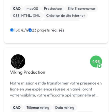
conçois et réalise (mise à jour/portage/MVP inclus)
des applications aussi bien pour les tâches au bu...
CAO
macOS
Prestashop
Site E-commerce
CSS, HTML, XML
Création de site internet
Gestion site web
Installation de Script
Migration ou refonte de site
150 €/h
23 projets réalisés
Modules et composants
4,95
Viking Production
Notre mission est de transformer votre présence en
ligne en une expérience réussie, en améliorant
votre visibilité, votre efficacité opérationnelle et
votre rentabilité.
CAO
Télémarketing
Data mining