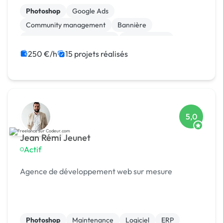
Photoshop
Google Ads
Community management
Bannière
Migration ou refonte de site
Landing page
WooCommerce
Stripe
Shopify
250 €/h
15 projets réalisés
Gestion de projet
5,0
Jean Rémi Jeunet
Actif
Agence de développement web sur mesure
Photoshop
Maintenance
Logiciel
ERP