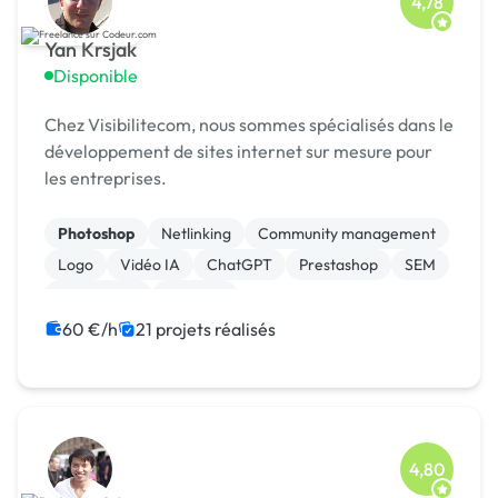
4,78
Yan Krsjak
Disponible
Chez Visibilitecom, nous sommes spécialisés dans le
développement de sites internet sur mesure pour
les entreprises.
Photoshop
Netlinking
Community management
Logo
Vidéo IA
ChatGPT
Prestashop
SEM
Google Ads
Emailing
60 €/h
21 projets réalisés
4,80