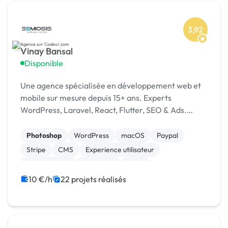
3,92
Vinay Bansal
Disponible
Une agence spécialisée en développement web et
mobile sur mesure depuis 15+ ans. Experts
WordPress, Laravel, React, Flutter, SEO & Ads.
1500+ projets livrés dans 15+ pays. [URL MASQUÉE]
Photoshop
WordPress
macOS
Paypal
Stripe
CMS
Experience utilisateur
Landing page
Rédaction
SaaS
10 €/h
22 projets réalisés