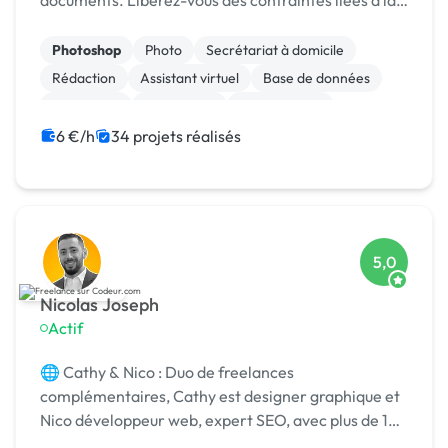
documents. Libérez-vous des contraintes liées à la
manipulation d'images et de fichiers, et
concentrez-vous sur l'essentiel de votre activité.
Photoshop
Photo
Secrétariat à domicile
Notre équipe d...
Rédaction
Assistant virtuel
Base de données
Data entry
Prestashop
Mise en page
Relecture, correction
6 €/h
34 projets réalisés
5,0
Nicolas Joseph
Actif
🌐 Cathy & Nico : Duo de freelances
complémentaires, Cathy est designer graphique et
Nico développeur web, expert SEO, avec plus de 10
ans d’expérience.