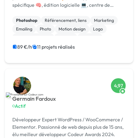
spécifique 🧠, édition logicielle 💻, centre de
formation 🎓. Agréée CII, CIR, Qualiopi, 1er [URL
MASQUÉE] 🏆 !
Photoshop
Référencement, liens
Marketing
Emailing
Photo
Motion design
Logo
Charte graphique
Boutons
Bannière
89 €/h
11 projets réalisés
4,97
Germain Fardoux
Actif
Développeur Expert WordPress / WooCommerce /
Elementor. Passionné de web depuis plus de 15 ans,
élu meilleur développeur Codeur Awards 2024.