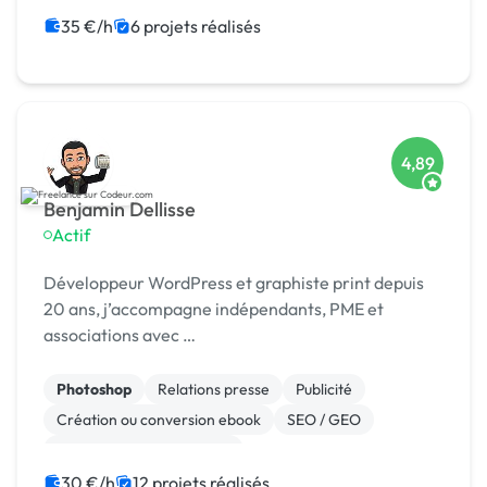
Site clé en main
35 €/h
6 projets réalisés
4,89
Benjamin Dellisse
Actif
Développeur WordPress et graphiste print depuis
20 ans, j’accompagne indépendants, PME et
associations avec …
Photoshop
Relations presse
Publicité
Création ou conversion ebook
SEO / GEO
Community management
Campagne display avec bannières
30 €/h
12 projets réalisés