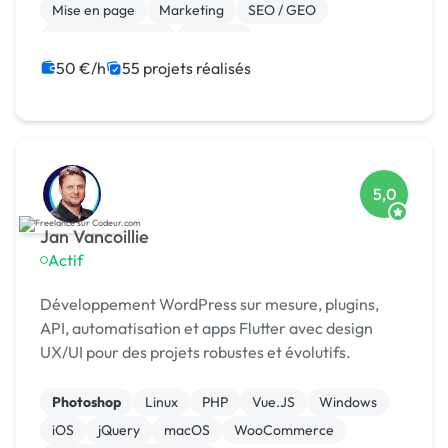
vou...
Mise en page
Marketing
SEO / GEO
Charte graphique
Emailing
Community management
Formation
50 €/h
55 projets réalisés
5,0
Jan Vancoillie
Actif
Développement WordPress sur mesure, plugins,
API, automatisation et apps Flutter avec design
UX/UI pour des projets robustes et évolutifs.
Photoshop
Linux
PHP
Vue.JS
Windows
iOS
jQuery
macOS
WooCommerce