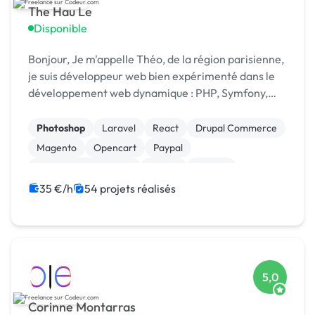
The Hau Le
Disponible
Bonjour, Je m'appelle Théo, de la région parisienne,
je suis développeur web bien expérimenté dans le
développement web dynamique : PHP, Symfony,
Laravel, HTML5 CSS3, jQuery, NodeJs, RectJs,
React Native, NextJS, Prisma... et CMS comme
Photoshop
Laravel
React
Drupal Commerce
Wordpre...
Magento
Opencart
Paypal
Système de paiement
Drupal
Joomla
35 €/h
54 projets réalisés
5,0
Corinne Montarras