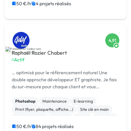
Site E-commerce
Vue.JS
50 €/h
4 projets réalisés
4,91
Raphaël Rozier Chabert
Actif
… optimisé pour le référencement naturel Une
double approche développeur ET graphiste. Je fais
du sur-mesure pour chaque client et vous
accompagne …
Photoshop
Maintenance
E-learning
Print (flyer, plaquette, affiche...)
Site clé en main
WooCommerce
Full-stack
Paypal
Front-end
Mise en page
50 €/h
84 projets réalisés