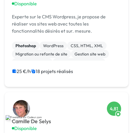
Disponible
Experte sur le CMS Wordpress, je propose de
réaliser vos sites web avec toutes les
fonctionnalités désirés et sur. mesure.
Photoshop
WordPress
CSS, HTML, XML
Migration ou refonte de site
Gestion site web
Integration HTML
Création de site internet
JavaScript
jQuery
Charte graphique
25 €/h
18 projets réalisés
4,81
Camille De Selys
Disponible