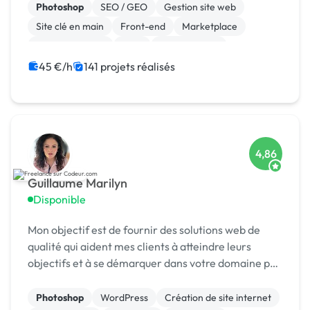
Photoshop
SEO / GEO
Gestion site web
Site clé en main
Front-end
Marketplace
WooCommerce
CMS
Landing page
Migration ou refonte de site
45 €/h
141 projets réalisés
4,86
Guillaume Marilyn
Disponible
Mon objectif est de fournir des solutions web de
qualité qui aident mes clients à atteindre leurs
objectifs et à se démarquer dans votre domaine par
la création des interfaces attrayantes et
fonctionnelles qui captivent les utilisateurs. Je
Photoshop
WordPress
Création de site internet