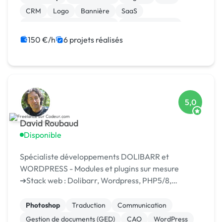
CRM
Logo
Bannière
SaaS
Migration ou refonte de site
Gestion site web
150 €/h
6 projets réalisés
5,0
David Roubaud
Disponible
Spécialiste développements DOLIBARR et
WORDPRESS - Modules et plugins sur mesure
➔Stack web : Dolibarr, Wordpress, PHP5/8,
Symfony 2 à 5, Javascript/JQuery/Ajax, Bootstrap,
API Rest, ➔Expert VBA Excel ➔Autres compétences
Photoshop
Traduction
Communication
: Ingénierie m...
Gestion de documents (GED)
CAO
WordPress