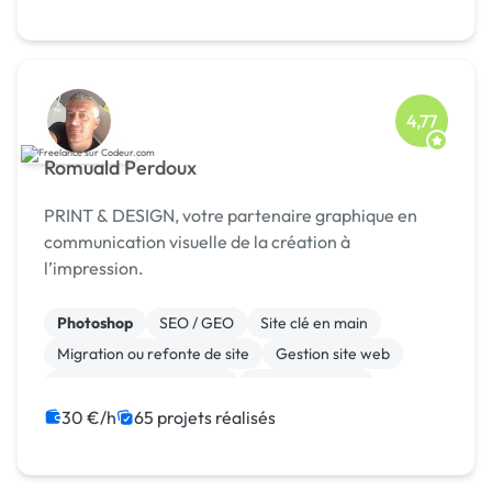
4,77
Romuald Perdoux
PRINT & DESIGN, votre partenaire graphique en
communication visuelle de la création à
l’impression.
Photoshop
SEO / GEO
Site clé en main
Migration ou refonte de site
Gestion site web
Admin système, sécurité
WooCommerce
Système de paiement
Paypal
Animation 3D
30 €/h
65 projets réalisés