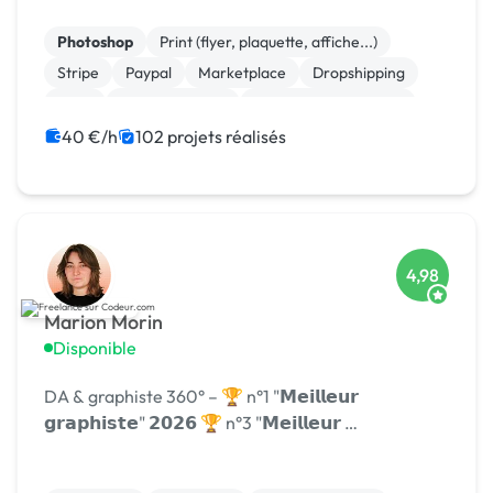
Photoshop
Print (flyer, plaquette, affiche...)
Stripe
Paypal
Marketplace
Dropshipping
Logo
Site clé en main
Système de paiement
Charte graphique
40 €/h
102 projets réalisés
4,98
Marion Morin
Disponible
DA & graphiste 360° – 🏆 n°1 "𝗠𝗲𝗶𝗹𝗹𝗲𝘂𝗿
𝗴𝗿𝗮𝗽𝗵𝗶𝘀𝘁𝗲" 𝟮𝟬𝟮𝟲 🏆 n°3 "𝗠𝗲𝗶𝗹𝗹𝗲𝘂𝗿 …