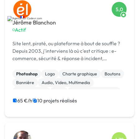
5,0
Jérôme Blanchon
Actif
Site lent, piraté, ou plateforme à bout de souffle ?
Depuis 2003, j'interviens là où c'est critique : e-
commerce, sécurité & réponse à incident,
infogérance, développement sur mesure.
Photoshop
Logo
Charte graphique
Boutons
Bannière
Audio, Video, Multimedia
Site clé en main
SaaS
Modules et composants
Landing page
65 €/h
10 projets réalisés