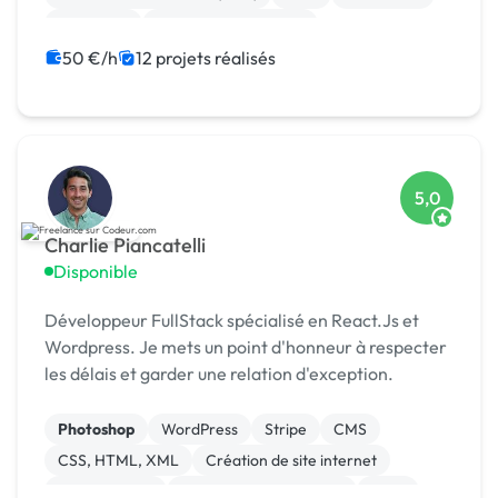
Rédaction
Relecture, correction
Création de site internet
CSS, HTML, XML
50 €/h
12 projets réalisés
5,0
Charlie Piancatelli
Disponible
Développeur FullStack spécialisé en React.Js et
Wordpress. Je mets un point d'honneur à respecter
les délais et garder une relation d'exception.
Photoshop
WordPress
Stripe
CMS
CSS, HTML, XML
Création de site internet
Landing page
Modules et composants
SaaS