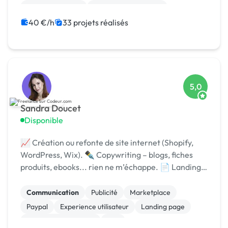
Application Meta
Relecture, correction
Mise en page
Gestion de projet
40 €/h
33 projets réalisés
Charte graphique
5,0
Sandra Doucet
Disponible
📈 Création ou refonte de site internet (Shopify,
WordPress, Wix). ✒️ Copywriting – blogs, fiches
produits, ebooks... rien ne m’échappe. 📄 Landing
pages qui convertissent (adieu les taux de rebond !)
Communication
Publicité
Marketplace
Paypal
Experience utilisateur
Landing page
Relecture, correction
Wix