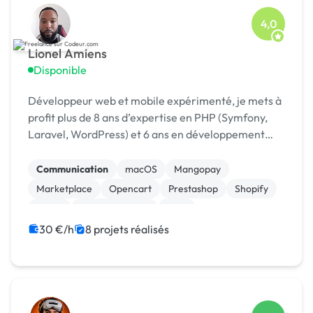
4,0
Lionel Amiens
Disponible
Développeur web et mobile expérimenté, je mets à
profit plus de 8 ans d’expertise en PHP (Symfony,
Laravel, WordPress) et 6 ans en développement
mobile (Android & iOS). Mon savoir-faire couvre
aussi bien la conception d’architectures robustes
Communication
macOS
Mangopay
q...
Marketplace
Opencart
Prestashop
Shopify
Stripe
WooCommerce
CMS
30 €/h
8 projets réalisés