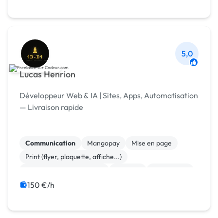
5,0
Lucas Henrion
Développeur Web & IA | Sites, Apps, Automatisation
— Livraison rapide
Communication
Mangopay
Mise en page
Print (flyer, plaquette, affiche...)
Community management
Emailing
Google Ads
Marketing
Netlinking
SEM
150 €/h