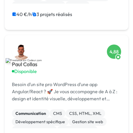
Audio, Video, Multimedia
Bannière
Motion design
40 €/h
3 projets réalisés
4,88
Paul Collas
Disponible
Besoin d’un site pro WordPress d’une app
Angular/React ? 🚀 Je vous accompagne de A à Z :
design et identité visuelle, développement et
logiciels modernes et optimisés.
Communication
CMS
CSS, HTML, XML
Développement spécifique
Gestion site web
Installation de Script
Integration HTML