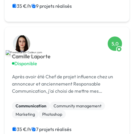
Migration ou refonte de site
35 €/h
9 projets réalisés
Modules et composants
Rédaction
5,0
Camille Laporte
Disponible
Après avoir été Chef de projet influence chez un
annonceur et anciennement Responsable
Communication, j'ai choisi de mettre mes
compétences et mon expérience au profit
d'entreprises qui me corresponde
Communication
Community management
Marketing
Photoshop
35 €/h
7 projets réalisés