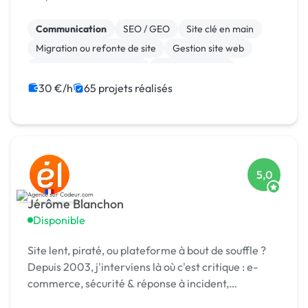
Communication
SEO / GEO
Site clé en main
Migration ou refonte de site
Gestion site web
Admin système, sécurité
WooCommerce
Système de paiement
Paypal
Animation 3D
30 €/h
65 projets réalisés
5,0
Jérôme Blanchon
Disponible
Site lent, piraté, ou plateforme à bout de souffle ?
Depuis 2003, j'interviens là où c'est critique : e-
commerce, sécurité & réponse à incident,
infogérance, développement sur mesure.