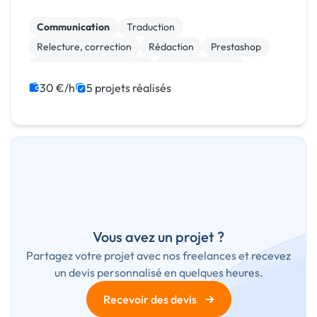
universitaire en Lettres et Sciences Humaines.
Passionnée par l’apprentissage et la création, j’ai...
Communication
Traduction
Relecture, correction
Rédaction
Prestashop
Création de site internet
Gestion site web
Migration ou refonte de site
WordPress
30 €/h
5 projets réalisés
Audio, Video, Multimedia
Vous avez un projet ?
Partagez votre projet avec nos freelances et recevez
un devis personnalisé en quelques heures.
→
Recevoir des devis