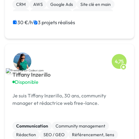
CRM
AWS
Google Ads
Site clé en main
SaaS
Integration HTML
CSS, HTML, XML
30 €/h
3 projets réalisés
4,75
Tiffany Inzerillo
Disponible
Je suis Tiffany Inzerillo, 30 ans, community
manager et rédactrice web free-lance.
Communication
Community management
Rédaction
SEO / GEO
Référencement, liens