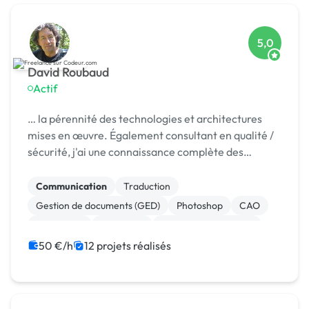
5,0
David Roubaud
Actif
… la pérennité des technologies et architectures
mises en œuvre. Également consultant en qualité /
sécurité, j'ai une connaissance complète des
processus …
Communication
Traduction
Gestion de documents (GED)
Photoshop
CAO
WordPress
Rédaction
Relecture, correction
Création de site internet
CSS, HTML, XML
50 €/h
12 projets réalisés