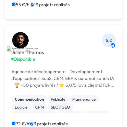
Campagne display avec bannières
Google Ads
55 €/h
19 projets réalisés
5,0
Julien Thomas
Disponible
Agence de développement - Développement
d’applications, SaaS, CRM, ERP & automatisation IA
🏆 +50 projets livrés / ⭐ 5,0/5 (avis clients) [URL
MASQUÉE]
Communication
Publicité
Maintenance
Logiciel
CRM
SEO / GEO
Référencement, liens
Google Ads
WordPress
Wix
72 €/h
3 projets réalisés