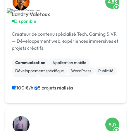
4,83
Landry Valetoux
Disponible
Créateur de contenu spécialisé Tech, Gaming & VR
— Développement web, expériences immersives et
projets créatifs
Communication
Application mobile
Développement spécifique
WordPress
Publicité
Jeux vidéo
Création de site internet
Landing page
Migration ou refonte de site
100 €/h
5 projets réalisés
Community management
5,0