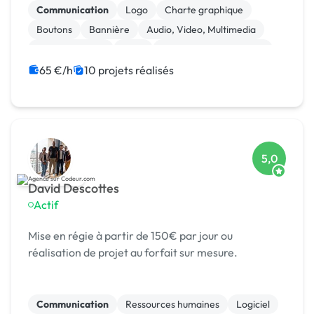
Communication
Logo
Charte graphique
Boutons
Bannière
Audio, Video, Multimedia
Site clé en main
SaaS
Modules et composants
Landing page
65 €/h
10 projets réalisés
5,0
David Descottes
Actif
Mise en régie à partir de 150€ par jour ou
réalisation de projet au forfait sur mesure.
Communication
Ressources humaines
Logiciel