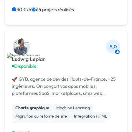
Admin système, sécurité
WooCommerce
Système de paiement
Paypal
Animation 3D
30 €/h
65 projets réalisés
5,0
Ludwig Leplan
Disponible
🚀 GYB, agence de dev des Hauts-de-France, +25
ingénieurs. On conçoit vos apps mobiles,
plateformes SaaS, marketplaces, sites web
complexes et automatisations IA, du cadrage à la
mise en production.
Charte graphique
Machine Learning
Migration ou refonte de site
Integration HTML
Gestion site web
Développement spécifique