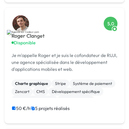
5,0
Roger Clanget
Disponible
Je m'appelle Roger et je suis le cofondateur de RUJI,
une agence spécialisée dans le développement
d'applications mobiles et web.
Charte graphique
Stripe
Système de paiement
Zencart
CMS
Développement spécifique
Experience utilisateur
Gestion site web
Landing page
Migration ou refonte de site
50 €/h
5 projets réalisés