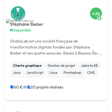
4,86
Stéphane Bieber
Disponible
StudioLab est une société française de
transformation digitale fondée par Stéphane
Bieber et ses quatre associés. Basée à Bezons (Île-
de-France), l’agence accompagne depuis plus de 20
ans les entrepr
Charte graphique
Gestion de projet
Jakarta EE
Java
JavaScript
Linux
Prestashop
CMS
Integration HTML
Modules et composants
60 €/h
20 projets réalisés