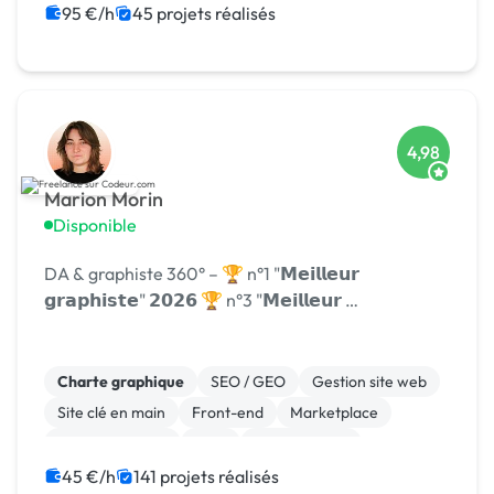
95 €/h
45 projets réalisés
4,98
Marion Morin
Disponible
DA & graphiste 360° – 🏆 n°1 "𝗠𝗲𝗶𝗹𝗹𝗲𝘂𝗿
𝗴𝗿𝗮𝗽𝗵𝗶𝘀𝘁𝗲" 𝟮𝟬𝟮𝟲 🏆 n°3 "𝗠𝗲𝗶𝗹𝗹𝗲𝘂𝗿 …
Charte graphique
SEO / GEO
Gestion site web
Site clé en main
Front-end
Marketplace
WooCommerce
CMS
Landing page
Migration ou refonte de site
45 €/h
141 projets réalisés