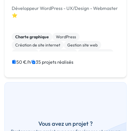
Développeur WordPress - UX/Design - Webmaster
⭐
Charte graphique
WordPress
Création de site internet
Gestion site web
SEO / GEO
Site E-commerce
WooCommerce
Migration ou refonte de site
Experience utilisateur
50 €/h
35 projets réalisés
Landing page
Vous avez un projet ?