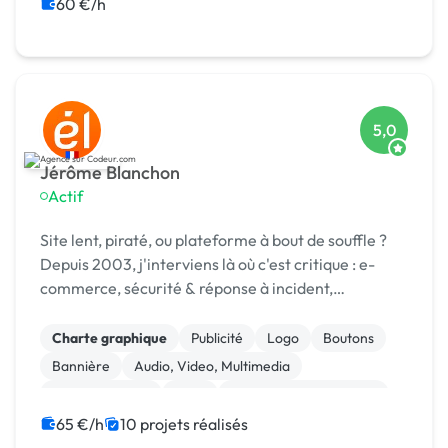
Création de site internet
CSS, HTML, XML
60 €/h
Site E-commerce
iOS
5,0
Jérôme Blanchon
Actif
Site lent, piraté, ou plateforme à bout de souffle ?
Depuis 2003, j'interviens là où c'est critique : e-
commerce, sécurité & réponse à incident,
infogérance, développement sur mesure.
Charte graphique
Publicité
Logo
Boutons
Bannière
Audio, Video, Multimedia
Site clé en main
SaaS
Modules et composants
Landing page
65 €/h
10 projets réalisés