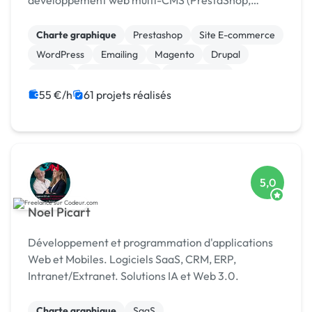
développement web multi-CMS (PrestaShop,
Joomla, WordPress, Magento...) avec une approche
complète alliant q
Charte graphique
Prestashop
Site E-commerce
WordPress
Emailing
Magento
Drupal
Joomla
Site clé en main
Infogérance
55 €/h
61 projets réalisés
5,0
Noel Picart
Développement et programmation d'applications
Web et Mobiles. Logiciels SaaS, CRM, ERP,
Intranet/Extranet. Solutions IA et Web 3.0.
Charte graphique
SaaS