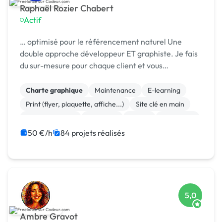
Raphaël Rozier Chabert
Actif
… optimisé pour le référencement naturel Une
double approche développeur ET graphiste. Je fais
du sur-mesure pour chaque client et vous
accompagne …
Charte graphique
Maintenance
E-learning
Print (flyer, plaquette, affiche...)
Site clé en main
WooCommerce
Full-stack
Paypal
Front-end
Mise en page
50 €/h
84 projets réalisés
5,0
Ambre Gravot