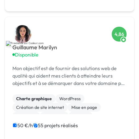
4,86
Guillaume Marilyn
Disponible
Mon objectif est de fournir des solutions web de
qualité qui aident mes clients à atteindre leurs
objectifs et à se démarquer dans votre domaine par
la création des interfaces attrayantes et
fonctionnelles qui captivent les utilisateurs. Je
Charte graphique
WordPress
vou...
Création de site internet
Mise en page
Marketing
SEO / GEO
Emailing
Community management
Formation
50 €/h
55 projets réalisés
Audio, Video, Multimedia