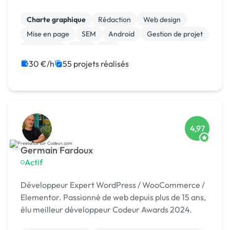
client.
Charte graphique
Rédaction
Web design
Mise en page
SEM
Android
Gestion de projet
Jeux vidéo
Linux
iOS
30 €/h
55 projets réalisés
4,97
Germain Fardoux
Actif
Développeur Expert WordPress / WooCommerce /
Elementor. Passionné de web depuis plus de 15 ans,
élu meilleur développeur Codeur Awards 2024.