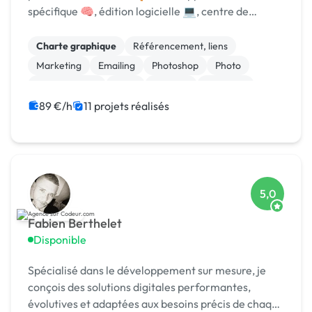
spécifique 🧠, édition logicielle 💻, centre de
formation 🎓. Agréée CII, CIR, Qualiopi, 1er [URL
MASQUÉE] 🏆 !
Charte graphique
Référencement, liens
Marketing
Emailing
Photoshop
Photo
Motion design
Logo
Boutons
Bannière
89 €/h
11 projets réalisés
5,0
Fabien Berthelet
Disponible
Spécialisé dans le développement sur mesure, je
conçois des solutions digitales performantes,
évolutives et adaptées aux besoins précis de chaque