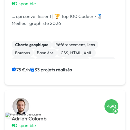
Disponible
… qui convertissent | 🏆 Top 100 Codeur • 🥈
Meilleur graphiste 2026
Charte graphique
Référencement, liens
Boutons
Bannière
CSS, HTML, XML
Windows
Visual Basic
JavaScript
Front-end
Print (flyer, plaquette, affiche...)
75 €/h
33 projets réalisés
4,90
Adrien Colomb
Disponible