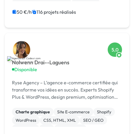
Migration ou refonte de site
Prestashop
Site clé en main
Web design
WooCommerce
50 €/h
116 projets réalisés
Développement spécifique
5,0
Nolwenn Drai--Laguens
Disponible
Ryse Agency – L’agence e-commerce certifiée qui
transforme vos idées en succès. Experts Shopify
Plus & WordPress, design premium, optimisation
continue.
Charte graphique
Site E-commerce
Shopify
WordPress
CSS, HTML, XML
SEO / GEO
JavaScript
PHP
Dropshipping