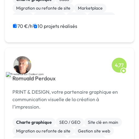
Migration ou refonte de site
Marketplace
Vue.JS
Ruby on Rails
Python
JavaScript
Java
IoT
70 €/h
10 projets réalisés
4,77
Romuald Perdoux
PRINT & DESIGN, votre partenaire graphique en
communication visuelle de la création à
l’impression.
Charte graphique
SEO / GEO
Site clé en main
Migration ou refonte de site
Gestion site web