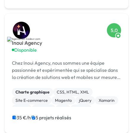
5,0
Inoui Agency
Disponible
Chez Inoui Agency, nous sommes une équipe
passionnée et expérimentée qui se spécialise dans
la création de solutions web et mobiles sur mesure.
Nous sommes fiers de notre expertise en matière
de développement d'applications pour divers
Charte graphique
CSS, HTML, XML
secteurs te...
Site E-commerce
Magento
jQuery
Xamarin
Vue.JS
Symfony
PHP
Node.js
35 €/h
5 projets réalisés