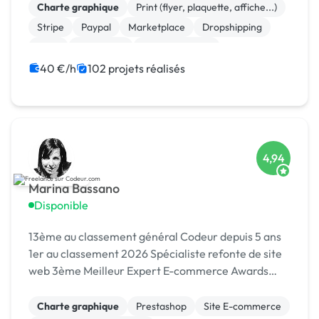
Charte graphique
Print (flyer, plaquette, affiche...)
Stripe
Paypal
Marketplace
Dropshipping
Logo
Photoshop
Site clé en main
Système de paiement
40 €/h
102 projets réalisés
4,94
Marina Bassano
Disponible
13ème au classement général Codeur depuis 5 ans
1er au classement 2026 Spécialiste refonte de site
web 3ème Meilleur Expert E-commerce Awards
2024 Dans le Top 10 du Meilleur Prestataire Awards
2024
Charte graphique
Prestashop
Site E-commerce