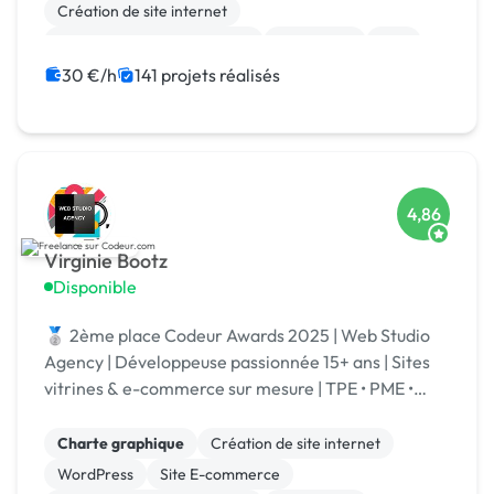
Création de site internet
Migration ou refonte de site
WordPress
PHP
SEO / GEO
CSS, HTML, XML
Rédaction
30 €/h
141 projets réalisés
4,86
Virginie Bootz
Disponible
🥈 2ème place Codeur Awards 2025 | Web Studio
Agency | Développeuse passionnée 15+ ans | Sites
vitrines & e-commerce sur mesure | TPE • PME •
Grands comptes | Votre projet | Spécialisé IA
Charte graphique
Création de site internet
WordPress
Site E-commerce