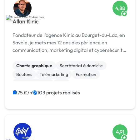
4,88
Allan Kinic
Fondateur de l'agence Kinic au Bourget-du-Lac, en
Savoie, je mets mes 12 ans d’expérience en
communication, marketing digital et cybersécurité
au service des entreprises. Investi également dans
le secteur du sport, je conçois des stratégies de
Charte graphique
Secrétariat à domicile
mar...
Boutons
Télémarketing
Formation
Etude de marché
SEM
Campagne display avec bannières
Animation 3D
75 €/h
103 projets réalisés
Création ou conversion ebook
4,91