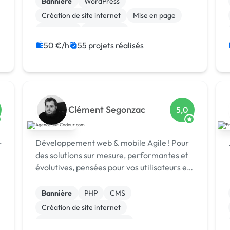
interfaces attrayantes et fonctionnelles qui
Bannière
WordPress
captivent les utilisateurs. Je vou...
Création de site internet
Mise en page
Marketing
SEO / GEO
Charte graphique
Emailing
50 €/h
55 projets réalisés
Community management
Formation
Clément Segonzac
5,0
-
Développement web & mobile Agile ! Pour
des solutions sur mesure, performantes et
évolutives, pensées pour vos utilisateurs et
adaptées à vos enjeux métier.
Bannière
PHP
CMS
Création de site internet
Développement spécifique