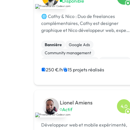
Disponible
🌐 Cathy & Nico : Duo de freelances
complémentaires, Cathy est designer
graphique et Nico développeur web, expert
SEO, avec plus de 10 ans d’expérience.
Bannière
Google Ads
Community management
Migration ou refonte de site
Landing page
WooCommerce
Stripe
Shopify
250 €/h
15 projets réalisés
Gestion de projet
Print (flyer, plaquette, affiche...)
Lionel Amiens
4,0
Actif
Développeur web et mobile expérimenté,