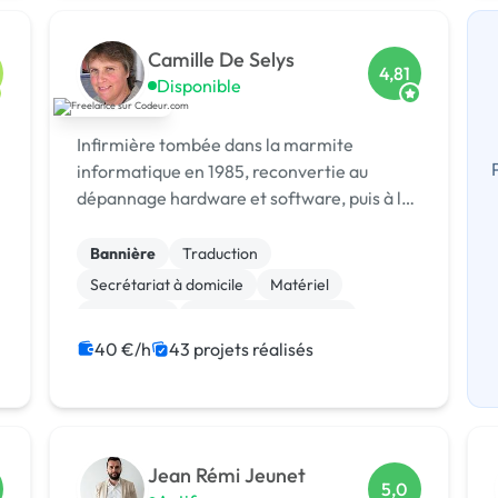
Camille De Selys
4,81
Disponible
Infirmière tombée dans la marmite
informatique en 1985, reconvertie au
dépannage hardware et software, puis à la
création Web dès 2001.
Bannière
Traduction
Secrétariat à domicile
Matériel
SEO / GEO
Référencement, liens
Photo
Logo
Site clé en main
40 €/h
43 projets réalisés
Rédaction
Jean Rémi Jeunet
5,0