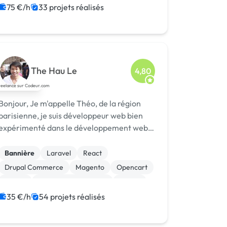
Print (flyer, plaquette, affiche...)
75 €/h
33 projets réalisés
Mise en page
The Hau Le
4,80
njour, Je m'appelle Théo, de la région
parisienne, je suis développeur web bien
expérimenté dans le développement web
dynamique : PHP, Symfony, Laravel, HTML5
CSS3, jQuery, NodeJs, RectJs, React
Bannière
Laravel
React
Native, NextJS, Prisma... et CMS comme
Drupal Commerce
Magento
Opencart
Wordpre...
Paypal
Système de paiement
Drupal
Joomla
35 €/h
54 projets réalisés