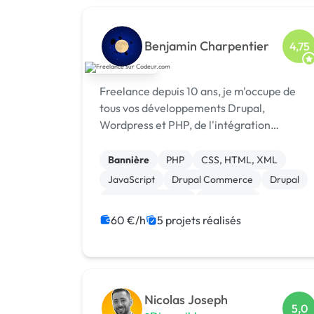
Benjamin Charpentier
4,75
Freelance depuis 10 ans, je m'occupe de
tous vos développements Drupal,
Wordpress et PHP, de l'intégration
graphique de votre thème (CSS3,
JavaScript / jQuery), ainsi que de
Bannière
PHP
CSS, HTML, XML
l'optimisation de votre site pour les
JavaScript
Drupal Commerce
Drupal
moteurs de recherche (in-page et of...
Integration HTML
WordPress
Création de site internet
Rédaction
60 €/h
5 projets réalisés
Nicolas Joseph
5,0