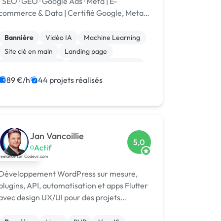
| SEO · GEO · Google Ads · Meta | E-
commerce & Data | Certifié Google, Meta,
WordPress, PrestaShop | 🏆 Codeur
Awards 2025
Bannière
Vidéo IA
Machine Learning
Site clé en main
Landing page
Integration HTML
Experience utilisateur
CSS, HTML, XML
Stripe
Marketplace
89 €/h
44 projets réalisés
Jan Vancoillie
5,0
Actif
Développement WordPress sur mesure,
plugins, API, automatisation et apps Flutter
avec design UX/UI pour des projets
robustes et évolutifs.