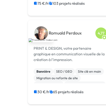
Campagne display avec bannières
75 €/h
103 projets réalisés
Animation 3D
Création ou conversion ebook
Romuald Perdoux
4,77
PRINT & DESIGN, votre partenaire
graphique en communication visuelle de la
création à l’impression.
Bannière
SEO / GEO
Site clé en main
Migration ou refonte de site
Gestion site web
Admin système, sécurité
WooCommerce
Système de paiement
30 €/h
65 projets réalisés
Paypal
Animation 3D