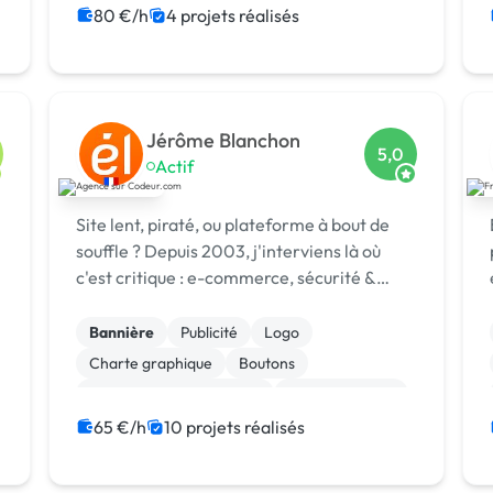
Experience utilisateur
Gestion site web
80 €/h
4 projets réalisés
Installation de Script
Migration ou refonte de site
Modules et composants
Jérôme Blanchon
5,0
Actif
Site lent, piraté, ou plateforme à bout de
Bo
souffle ? Depuis 2003, j'interviens là où
c'est critique : e-commerce, sécurité &
réponse à incident, infogérance,
développement sur mesure.
Bannière
Publicité
Logo
Charte graphique
Boutons
Audio, Video, Multimedia
Site clé en main
SaaS
Modules et composants
65 €/h
10 projets réalisés
Landing page