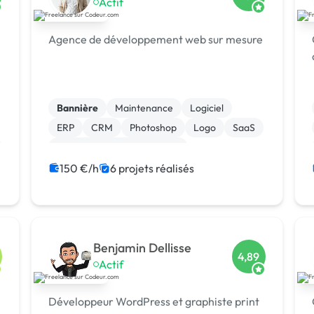
Actif
Agence de développement web sur mesure
Bannière
Maintenance
Logiciel
ERP
CRM
Photoshop
Logo
SaaS
Migration ou refonte de site
Gestion site web
150 €/h
6 projets réalisés
Benjamin Dellisse
4,89
Actif
Développeur WordPress et graphiste print