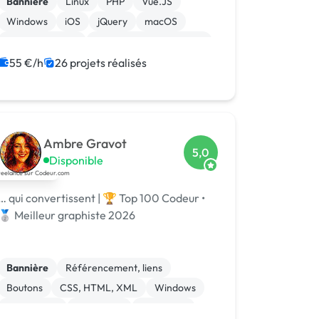
Bannière
Linux
PHP
Vue.JS
Windows
iOS
jQuery
macOS
WooCommerce
Admin système, sécurité
55 €/h
26 projets réalisés
Ambre Gravot
5,0
Disponible
… qui convertissent | 🏆 Top 100 Codeur •
🥈 Meilleur graphiste 2026
Bannière
Référencement, liens
Boutons
CSS, HTML, XML
Windows
Visual Basic
JavaScript
Front-end