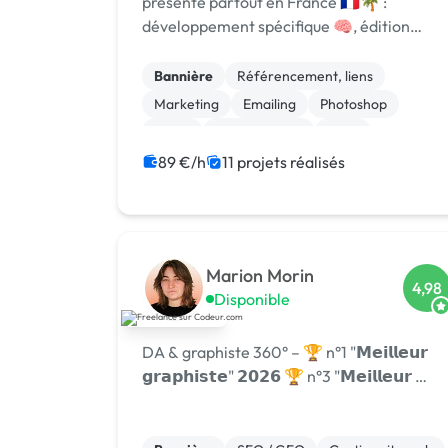
présente partout en France 🇫🇷🌴 :
développement spécifique 🧠, édition
logicielle 💻, centre de formation 🎓.
Agréée CII, CIR, Qualiopi, 1er [URL
Bannière
Référencement, liens
MASQUÉE] 🏆 !
Marketing
Emailing
Photoshop
Photo
Motion design
Logo
Charte graphique
Boutons
89 €/h
11 projets réalisés
Marion Morin
4,98
Disponible
DA & graphiste 360° – 🏆 n°1 "𝗠𝗲𝗶𝗹𝗹𝗲𝘂𝗿
𝗴𝗿𝗮𝗽𝗵𝗶𝘀𝘁𝗲" 𝟮𝟬𝟮𝟲 🏆 n°3 "𝗠𝗲𝗶𝗹𝗹𝗲𝘂𝗿 …