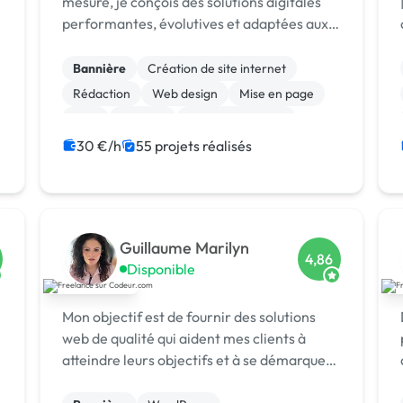
mesure, je conçois des solutions digitales
performantes, évolutives et adaptées aux
besoins précis de chaque client.
Bannière
Création de site internet
Rédaction
Web design
Mise en page
SEM
Android
Gestion de projet
Jeux vidéo
Linux
30 €/h
55 projets réalisés
Guillaume Marilyn
4,86
Disponible
Mon objectif est de fournir des solutions
web de qualité qui aident mes clients à
atteindre leurs objectifs et à se démarquer
dans votre domaine par la création des