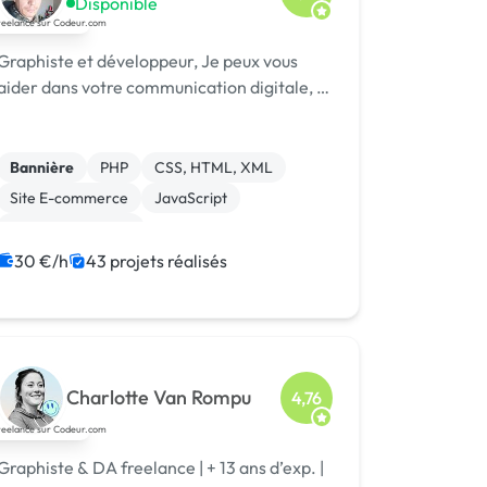
Disponible
Graphiste et développeur, Je peux vous
aider dans votre communication digitale, …
Bannière
PHP
CSS, HTML, XML
Site E-commerce
JavaScript
Charte graphique
Création de site internet
Logo
30 €/h
43 projets réalisés
Front-end
Boutons
Charlotte Van Rompu
4,76
Graphiste & DA freelance | + 13 ans d’exp. |