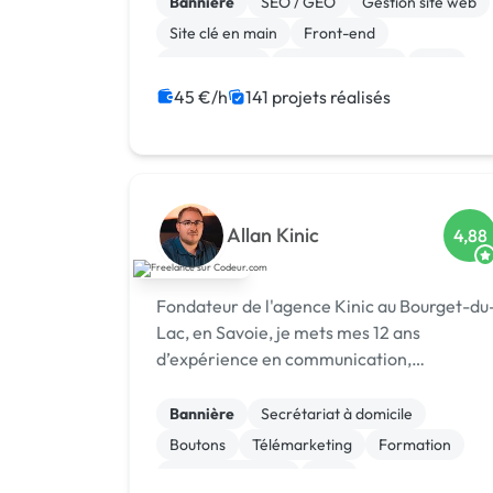
Bannière
SEO / GEO
Gestion site web
Site clé en main
Front-end
Marketplace
WooCommerce
CMS
Landing page
Migration ou refonte de site
45 €/h
141 projets réalisés
Allan Kinic
4,88
Fondateur de l'agence Kinic au Bourget-du
Lac, en Savoie, je mets mes 12 ans
d’expérience en communication,
marketing digital et cybersécurité au
service des entreprises. Investi également
Bannière
Secrétariat à domicile
dans le secteur du sport, je conçois des
Boutons
Télémarketing
Formation
stratégies de mar...
Etude de marché
SEM