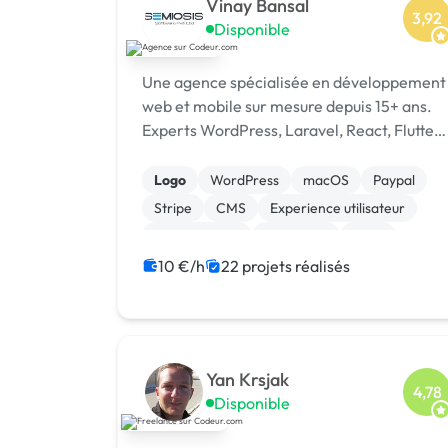
Vinay Bansal
3,92
Disponible
Une agence spécialisée en développement
web et mobile sur mesure depuis 15+ ans.
Experts WordPress, Laravel, React, Flutter,
SEO & Ads. 1500+ projets livrés dans 15+
pays. [URL MASQUÉE]
Logo
WordPress
macOS
Paypal
Stripe
CMS
Experience utilisateur
Landing page
Rédaction
SaaS
10 €/h
22 projets réalisés
Yan Krsjak
4,78
Disponible