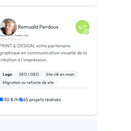
Romuald Perdoux
4,77
PRINT & DESIGN, votre partenaire
graphique en communication visuelle de la
création à l’impression.
Logo
SEO / GEO
Site clé en main
Migration ou refonte de site
Gestion site web
Admin système, sécurité
WooCommerce
Système de paiement
30 €/h
65 projets réalisés
Paypal
Animation 3D