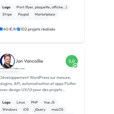
développeur Codeur Awards 2024.
Logo
Print (flyer, plaquette, affiche...)
Stripe
Paypal
Marketplace
Dropshipping
Photoshop
Site clé en main
Système de paiement
40 €/h
102 projets réalisés
Charte graphique
Jan Vancoillie
5,0
Développement WordPress sur mesure,
plugins, API, automatisation et apps Flutter
avec design UX/UI pour des projets
robustes et évolutifs.
Logo
Linux
PHP
Vue.JS
Windows
iOS
jQuery
macOS