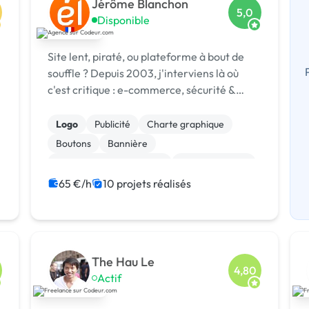
Jérôme Blanchon
5,0
Disponible
Site lent, piraté, ou plateforme à bout de
souffle ? Depuis 2003, j'interviens là où
c'est critique : e-commerce, sécurité &
réponse à incident, infogérance,
développement sur mesure.
Logo
Publicité
Charte graphique
Boutons
Bannière
Audio, Video, Multimedia
Site clé en main
SaaS
Modules et composants
65 €/h
10 projets réalisés
Landing page
The Hau Le
4,80
Actif