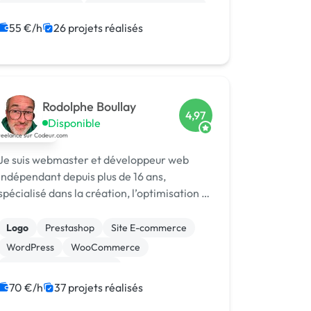
WooCommerce
Admin système, sécurité
55 €/h
26 projets réalisés
Rodolphe Boullay
4,97
Disponible
Je suis webmaster et développeur web
indépendant depuis plus de 16 ans,
spécialisé dans la création, l’optimisation et
la maintenance de sites e-commerce sous
PrestaShop, WordPress et WooCommerce.
Logo
Prestashop
Site E-commerce
Mon
WordPress
WooCommerce
Création de site internet
Migration ou refonte de site
70 €/h
37 projets réalisés
Site clé en main