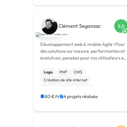
Création ou conversion ebook
Clément Segonzac
5,0
Développement web & mobile Agile ! Pour
des solutions sur mesure, performantes et
évolutives, pensées pour vos utilisateurs et
adaptées à vos enjeux métier.
Logo
PHP
CMS
Création de site internet
Développement spécifique
Experience utilisateur
Gestion site web
80 €/h
4 projets réalisés
Installation de Script
Migration ou refonte de site
Modules et composants