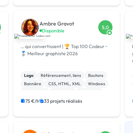
Photoshop
Système de paiement
Ambre Gravot
5,0
Disponible
… qui convertissent | 🏆 Top 100 Codeur •
🥈 Meilleur graphiste 2026
Logo
Référencement, liens
Boutons
Bannière
CSS, HTML, XML
Windows
Visual Basic
JavaScript
Front-end
Print (flyer, plaquette, affiche...)
75 €/h
33 projets réalisés