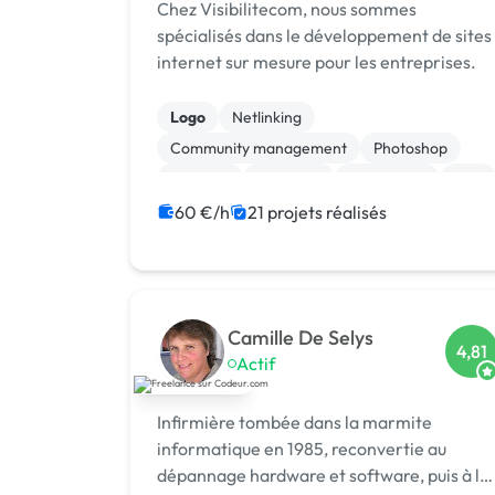
Chez Visibilitecom, nous sommes
spécialisés dans le développement de sites
internet sur mesure pour les entreprises.
Logo
Netlinking
Community management
Photoshop
Vidéo IA
ChatGPT
Prestashop
SEM
Google Ads
Emailing
60 €/h
21 projets réalisés
Camille De Selys
4,81
Actif
Infirmière tombée dans la marmite
informatique en 1985, reconvertie au
dépannage hardware et software, puis à la