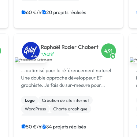
CMS
Integration HTML
Modules et composants
60 €/h
20 projets réalisés
Raphaël Rozier Chabert
4,91
Actif
-
… optimisé pour le référencement naturel
Une double approche développeur ET
graphiste. Je fais du sur-mesure pour
chaque client et vous accompagne …
Logo
Création de site internet
WordPress
Charte graphique
Experience utilisateur
Migration ou refonte de site
50 €/h
84 projets réalisés
Site E-commerce
CSS, HTML, XML