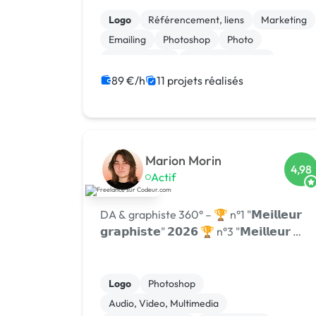
logicielle 💻, centre de formation 🎓.
Agréée CII, CIR, Qualiopi, 1er [URL
Logo
Référencement, liens
Marketing
MASQUÉE] 🏆 !
Emailing
Photoshop
Photo
Motion design
Charte graphique
Boutons
Bannière
89 €/h
11 projets réalisés
Marion Morin
4,98
Actif
DA & graphiste 360° – 🏆 n°1 "𝗠𝗲𝗶𝗹𝗹𝗲𝘂𝗿
𝗴𝗿𝗮𝗽𝗵𝗶𝘀𝘁𝗲" 𝟮𝟬𝟮𝟲 🏆 n°3 "𝗠𝗲𝗶𝗹𝗹𝗲𝘂𝗿 …
Logo
Photoshop
Audio, Video, Multimedia