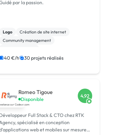
Guidé par la passion.
Logo
Création de site internet
Community management
Site E-commerce
Audio, Video, Multimedia
40 €/h
30 projets réalisés
Charte graphique
Rédaction
WordPress
Print (flyer, plaquette, affiche...)
Marketing
Romeo Tigoue
4,92
Disponible
Développeur Full Stack & CTO chez RTK
Agency, spécialisé en conception
d’applications web et mobiles sur mesure