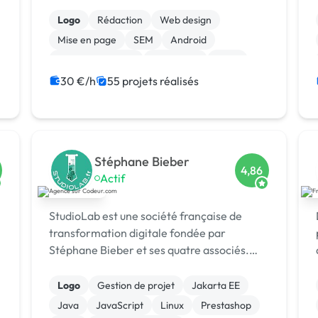
besoins précis de chaque client.
Logo
Rédaction
Web design
Mise en page
SEM
Android
Gestion de projet
Jeux vidéo
Linux
iOS
30 €/h
55 projets réalisés
Stéphane Bieber
4,86
Actif
StudioLab est une société française de
transformation digitale fondée par
Stéphane Bieber et ses quatre associés.
Basée à Bezons (Île-de-France), l’agence
accompagne depuis plus de 20 ans les
Logo
Gestion de projet
Jakarta EE
entrepr
Java
JavaScript
Linux
Prestashop