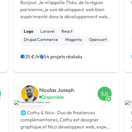
Bonjour, Je m'appelle Théo, de la région
parisienne, je suis développeur web bien
expérimenté dans le développement web
dynamique : PHP, Symfony, Laravel, HTML5
CSS3, jQuery, NodeJs, RectJs, React
Logo
Laravel
React
Native, NextJS, Prisma... et CMS comme
Drupal Commerce
Magento
Opencart
Wordpre...
Paypal
Système de paiement
Drupal
Joomla
35 €/h
54 projets réalisés
Nicolas Joseph
5,0
Disponible
🌐 Cathy & Nico : Duo de freelances
complémentaires, Cathy est designer
graphique et Nico développeur web, expert