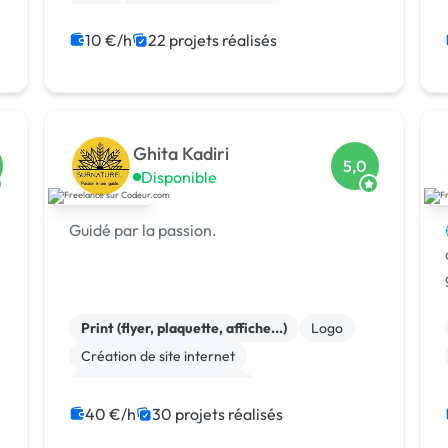
CMS
Experience utilisateur
Landing page
Rédaction
SaaS
10 €/h
22 projets réalisés
Ghita Kadiri
5,0
Disponible
Guidé par la passion.
Print (flyer, plaquette, affiche...)
Logo
Création de site internet
Community management
Site E-commerce
40 €/h
30 projets réalisés
Audio, Video, Multimedia