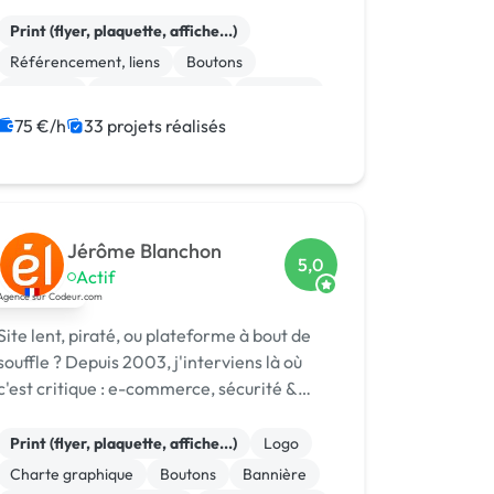
Print (flyer, plaquette, affiche...)
Référencement, liens
Boutons
Bannière
CSS, HTML, XML
Windows
Visual Basic
JavaScript
Front-end
75 €/h
33 projets réalisés
Mise en page
Jérôme Blanchon
5,0
Actif
Site lent, piraté, ou plateforme à bout de
souffle ? Depuis 2003, j'interviens là où
c'est critique : e-commerce, sécurité &
réponse à incident, infogérance,
développement sur mesure.
Print (flyer, plaquette, affiche...)
Logo
Charte graphique
Boutons
Bannière