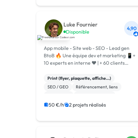
Shopify
Marketplace
Luke Fournier
4,90
Disponible
App mobile - Site web - SEO - Lead gen
BtoB 🔥 Une équipe dev et marketing 📱+
10 experts en interne ❤️ | + 60 clients
accompagnés. Depuis 4 ans Metaweb est
experte en création de site et apps
Print (flyer, plaquette, affiche...)
SEO / GEO
Référencement, liens
Google Ads
Charte graphique
Migration ou refonte de site
50 €/h
2 projets réalisés
Gestion site web
Création de site internet
Site E-commerce
Shopify