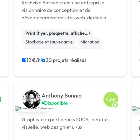
Kashvika Software est une entreprise
visionnaire de conception et de
développement de sites web, dédiée à
aider les entreprises à établir une présence
numérique forte et percutante.
Print (flyer, plaquette, affiche...)
Stockage et sauvegarde
Migration
Maintenance
Boutons
Bannière
Wix
WooCommerce
Dropshipping
12 €/h
20 projets réalisés
PHP
Anthony Bonnici
4,69
Disponible
Graphiste expert depuis 2009, identité
visuelle, web design et ui/ux