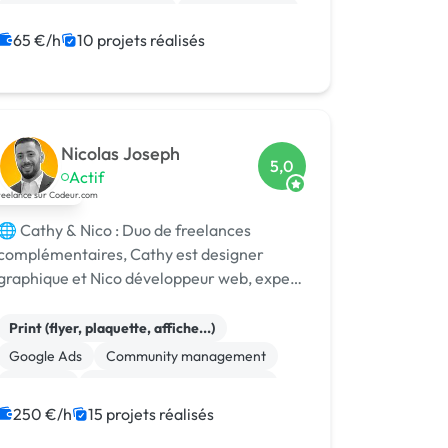
Audio, Video, Multimedia
Site clé en main
SaaS
Modules et composants
65 €/h
10 projets réalisés
Landing page
Nicolas Joseph
5,0
Actif
🌐 Cathy & Nico : Duo de freelances
complémentaires, Cathy est designer
graphique et Nico développeur web, expert
SEO, avec plus de 10 ans d’expérience.
Print (flyer, plaquette, affiche...)
Google Ads
Community management
Bannière
Migration ou refonte de site
Landing page
WooCommerce
Stripe
250 €/h
15 projets réalisés
Shopify
Gestion de projet