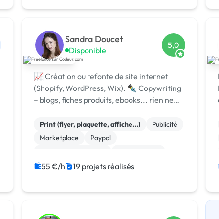
Charte graphique
Rédaction
WordPress
Marketing
Sandra Doucet
5,0
Disponible
📈 Création ou refonte de site internet
(Shopify, WordPress, Wix). ✒️ Copywriting
– blogs, fiches produits, ebooks... rien ne
m’échappe. 📄 Landing pages qui
convertissent (adieu les taux de rebond !)
Print (flyer, plaquette, affiche...)
Publicité
Marketplace
Paypal
Experience utilisateur
Landing page
Relecture, correction
Wix
55 €/h
19 projets réalisés
Campagne display avec bannières
Google Ads