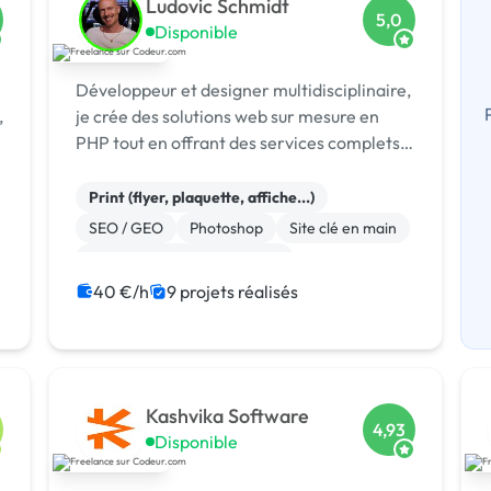
Ludovic Schmidt
5,0
Disponible
Développeur et designer multidisciplinaire,
,
je crée des solutions web sur mesure en
PHP tout en offrant des services complets
en design graphique, motion design, audio
et production audiovisuelle.
Print (flyer, plaquette, affiche...)
SEO / GEO
Photoshop
Site clé en main
Migration ou refonte de site
Integration HTML
Gestion site web
40 €/h
9 projets réalisés
Système de paiement
Site E-commerce
Mangopay
Kashvika Software
4,93
Disponible