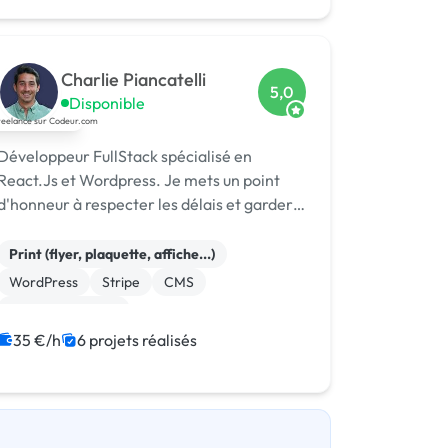
Charlie Piancatelli
5,0
Disponible
Développeur FullStack spécialisé en
React.Js et Wordpress. Je mets un point
d'honneur à respecter les délais et garder
une relation d'exception.
Print (flyer, plaquette, affiche...)
WordPress
Stripe
CMS
CSS, HTML, XML
Création de site internet
Landing page
35 €/h
6 projets réalisés
Modules et composants
SaaS
Site clé en main