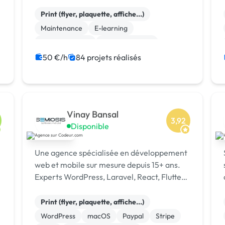
chaque client et vous accompagne …
Print (flyer, plaquette, affiche...)
Maintenance
E-learning
Site clé en main
WooCommerce
Full-stack
Paypal
Front-end
50 €/h
84 projets réalisés
Mise en page
Landing page
Vinay Bansal
3,92
Disponible
Une agence spécialisée en développement
web et mobile sur mesure depuis 15+ ans.
Experts WordPress, Laravel, React, Flutter,
SEO & Ads. 1500+ projets livrés dans 15+
pays. [URL MASQUÉE]
Print (flyer, plaquette, affiche...)
WordPress
macOS
Paypal
Stripe