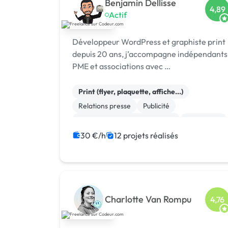
Benjamin Dellisse
4,89
Actif
Développeur WordPress et graphiste print
depuis 20 ans, j’accompagne indépendants
PME et associations avec …
Print (flyer, plaquette, affiche...)
Relations presse
Publicité
Création ou conversion ebook
SEO / GEO
Community management
30 €/h
12 projets réalisés
Campagne display avec bannières
Photo
Motion design
Boutons
Charlotte Van Rompu
4,76