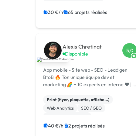
Migration ou refonte de site
Gestion site web
Admin système, sécurité
30 €/h
65 projets réalisés
WooCommerce
Système de paiement
Paypal
Animation 3D
Alexis Chretinat
5,0
Disponible
App mobile - Site web - SEO - Lead gen
BtoB 🔥 Ton unique équipe dev et
marketing 🌈 + 10 experts en interne ❤️ | +
70 clients accompagnés. Depuis 4 ans
l'agence Easyweb est experte en création
Print (flyer, plaquette, affiche...)
de sites
Web Analytics
SEO / GEO
Référencement, liens
Campagne display avec bannières
SaaS
40 €/h
2 projets réalisés
Landing page
Site E-commerce