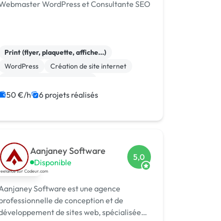
Webmaster WordPress et Consultante SEO
Print (flyer, plaquette, affiche...)
WordPress
Création de site internet
Migration ou refonte de site
Référencement, liens
WooCommerce
50 €/h
6 projets réalisés
Relecture, correction
Logo
Photoshop
Marketing
Aanjaney Software
5,0
Disponible
Aanjaney Software est une agence
professionnelle de conception et de
développement de sites web, spécialisée