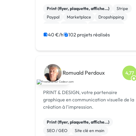
développeur Codeur Awards 2024.
Print (flyer, plaquette, affiche...)
Stripe
Paypal
Marketplace
Dropshipping
Logo
Photoshop
Site clé en main
Système de paiement
Charte graphique
40 €/h
102 projets réalisés
Romuald Perdoux
4,77
PRINT & DESIGN, votre partenaire
graphique en communication visuelle de la
création à l’impression.
Print (flyer, plaquette, affiche...)
SEO / GEO
Site clé en main