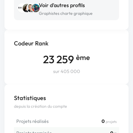
Voir d’autres profils
Graphistes charte graphique
Codeur Rank
23 259
ème
sur 405 000
Statistiques
depuis la création du compte
Projets réalisés
0
projets