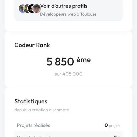
Voir d’autres profils
Développeurs web à Toulouse
Codeur Rank
5 850
ème
sur 405 000
Statistiques
depuis la création du compte
Projets réalisés
0
projets