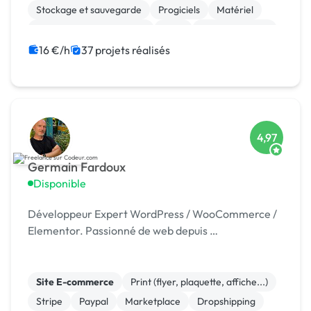
Stockage et sauvegarde
Progiciels
Matériel
Infrastructure et réseaux
CRM
Site clé en main
SaaS
CMS
16 €/h
37 projets réalisés
4,97
Germain Fardoux
Disponible
Développeur Expert WordPress / WooCommerce /
Elementor. Passionné de web depuis …
Site E-commerce
Print (flyer, plaquette, affiche...)
Stripe
Paypal
Marketplace
Dropshipping