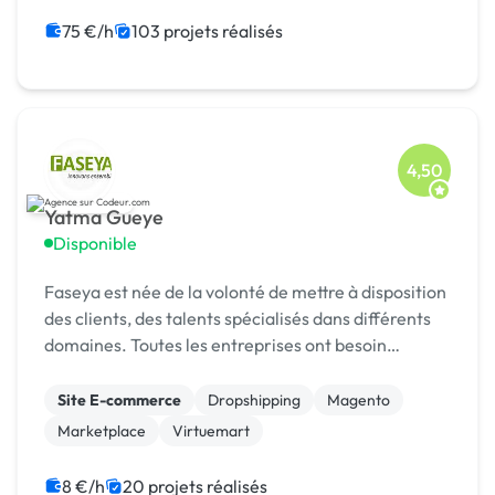
Campagne display avec bannières
Animation 3D
75 €/h
103 projets réalisés
Création ou conversion ebook
4,50
Yatma Gueye
Disponible
Faseya est née de la volonté de mettre à disposition
des clients, des talents spécialisés dans différents
domaines. Toutes les entreprises ont besoin
d’innovation, c’est pourquoi Faseya accompagne
ses
Site E-commerce
Dropshipping
Magento
Marketplace
Virtuemart
8 €/h
20 projets réalisés