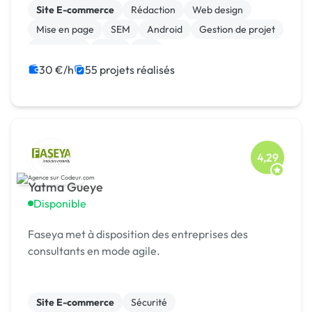
Site E-commerce
Rédaction
Web design
Mise en page
SEM
Android
Gestion de projet
Jeux vidéo
Linux
iOS
30 €/h
55 projets réalisés
4,29
Yatma Gueye
Disponible
Faseya met à disposition des entreprises des
consultants en mode agile.
Site E-commerce
Sécurité