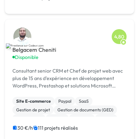
4,80
Belgacem Cheniti
Disponible
Consultant senior CRM et Chef de projet web avec
plus de 15 ans d’expérience en développement
WordPress, Prestashop et solutions Microsoft
Dynamics 365.
Site E-commerce
Paypal
SaaS
Gestion de projet
Gestion de documents (GED)
Agile / Scrum
Android
Full-stack
Node.js
React
30 €/h
111 projets réalisés