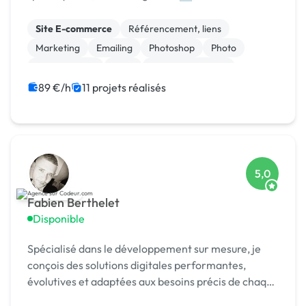
formation 🎓. Agréée CII, CIR, Qualiopi, 1er [URL
MASQUÉE] 🏆 !
Site E-commerce
Référencement, liens
Marketing
Emailing
Photoshop
Photo
Motion design
Logo
Charte graphique
Boutons
89 €/h
11 projets réalisés
5,0
Fabien Berthelet
Disponible
Spécialisé dans le développement sur mesure, je
conçois des solutions digitales performantes,
évolutives et adaptées aux besoins précis de chaque
client.