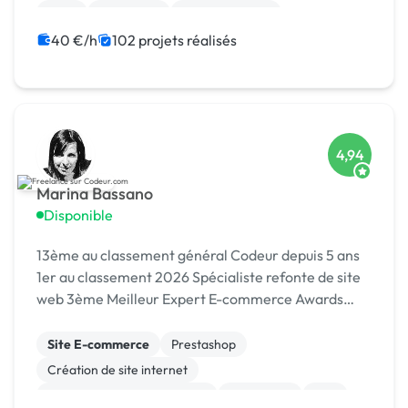
Logo
Photoshop
Site clé en main
Système de paiement
40 €/h
102 projets réalisés
4,94
Marina Bassano
Disponible
13ème au classement général Codeur depuis 5 ans
1er au classement 2026 Spécialiste refonte de site
web 3ème Meilleur Expert E-commerce Awards
2024 Dans le Top 10 du Meilleur Prestataire Awards
2024
Site E-commerce
Prestashop
Création de site internet
Migration ou refonte de site
WordPress
PHP