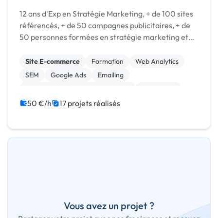
12 ans d'Exp en Stratégie Marketing, + de 100 sites
référencés, + de 50 campagnes publicitaires, + de
50 personnes formées en stratégie marketing et
opérationnel.
Site E-commerce
Formation
Web Analytics
SEM
Google Ads
Emailing
Campagne display avec bannières
Midjourney
Machine Learning
Web design
50 €/h
17 projets réalisés
Vous avez un projet ?