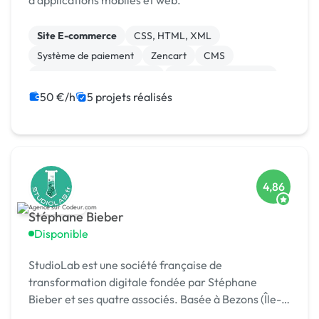
d'applications mobiles et web.
Site E-commerce
CSS, HTML, XML
Système de paiement
Zencart
CMS
Développement spécifique
Experience utilisateur
Gestion site web
Landing page
50 €/h
5 projets réalisés
Migration ou refonte de site
4,86
Stéphane Bieber
Disponible
StudioLab est une société française de
transformation digitale fondée par Stéphane
Bieber et ses quatre associés. Basée à Bezons (Île-
de-France), l’agence accompagne depuis plus de 20