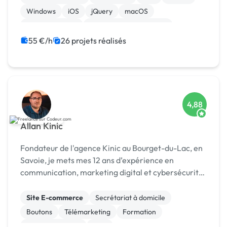
Windows
iOS
jQuery
macOS
WooCommerce
Admin système, sécurité
55 €/h
26 projets réalisés
4,88
Allan Kinic
Fondateur de l'agence Kinic au Bourget-du-Lac, en
Savoie, je mets mes 12 ans d’expérience en
communication, marketing digital et cybersécurité
au service des entreprises. Investi également dans
le secteur du sport, je conçois des stratégies de
Site E-commerce
Secrétariat à domicile
mar...
Boutons
Télémarketing
Formation
Etude de marché
SEM