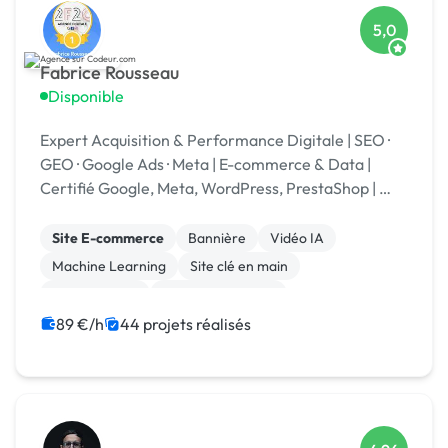
5,0
Fabrice Rousseau
Disponible
Expert Acquisition & Performance Digitale | SEO ·
GEO · Google Ads · Meta | E-commerce & Data |
Certifié Google, Meta, WordPress, PrestaShop | 🏆
Codeur Awards 2025
Site E-commerce
Bannière
Vidéo IA
Machine Learning
Site clé en main
Landing page
Integration HTML
Experience utilisateur
CSS, HTML, XML
Stripe
89 €/h
44 projets réalisés