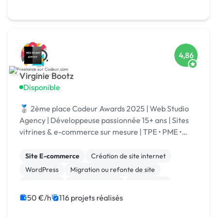
4,86
Virginie Bootz
Disponible
🥈 2ème place Codeur Awards 2025 | Web Studio
Agency | Développeuse passionnée 15+ ans | Sites
vitrines & e-commerce sur mesure | TPE • PME •
Grands comptes | Votre projet | Spécialisé IA
Site E-commerce
Création de site internet
WordPress
Migration ou refonte de site
Prestashop
Site clé en main
Web design
WooCommerce
Développement spécifique
50 €/h
116 projets réalisés
Integration HTML