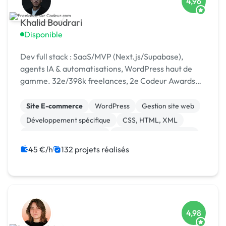
4,96
Khalid Boudrari
Disponible
Dev full stack : SaaS/MVP (Next.js/Supabase),
agents IA & automatisations, WordPress haut de
gamme. 32e/398k freelances, 2e Codeur Awards
2024, 4,96/5 sur 125 avis.
Site E-commerce
WordPress
Gestion site web
Développement spécifique
CSS, HTML, XML
Création de site internet
Admin système, sécurité
JavaScript
SaaS
API
45 €/h
132 projets réalisés
4,98