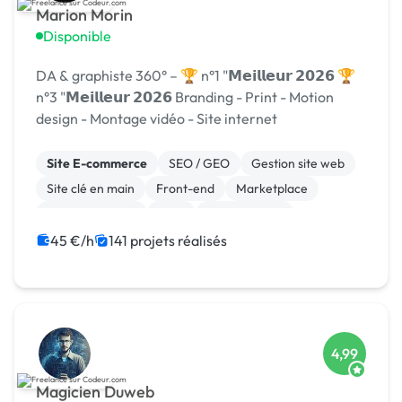
Marion Morin
Disponible
DA & graphiste 360° – 🏆 n°1 "𝗠𝗲𝗶𝗹𝗹𝗲𝘂𝗿 𝟮𝟬𝟮𝟲 🏆
n°3 "𝗠𝗲𝗶𝗹𝗹𝗲𝘂𝗿 𝟮𝟬𝟮𝟲 Branding - Print - Motion
design - Montage vidéo - Site internet
Site E-commerce
SEO / GEO
Gestion site web
Site clé en main
Front-end
Marketplace
WooCommerce
CMS
Landing page
Migration ou refonte de site
45 €/h
141 projets réalisés
4,99
Magicien Duweb