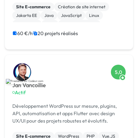
ans les entrepr
Site E-commerce
Création de site internet
Jakarta EE
Java
JavaScript
Linux
Prestashop
CMS
Integration HTML
Modules et composants
60 €/h
20 projets réalisés
5,0
Jan Vancoillie
Actif
Développement WordPress sur mesure, plugins,
API, automatisation et apps Flutter avec design
UX/UI pour des projets robustes et évolutifs.
Site E-commerce
WordPress
PHP
Vue.JS