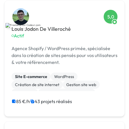
5,0
Louis Jodon De Villeroché
Actif
Agence Shopify / WordPress primée, spécialisée
dans la création de sites pensés pour vos utilisateurs
& votre référencement.
Site E-commerce
WordPress
Création de site internet
Gestion site web
SEO / GEO
Migration ou refonte de site
Experience utilisateur
Référencement, liens
85 €/h
43 projets réalisés
Landing page
Stripe