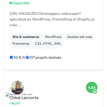
Disponible
[URL MASQUÉE] Développeur web expert
spécialisé en WordPress, PrestaShop et Shopify, je
crée …
Site E-commerce
WordPress
Gestion site web
Prestashop
CSS, HTML, XML
Migration ou refonte de site
Création de site internet
WooCommerce
30 €/h
107 projets réalisés
Shopify
PHP
4,86
Chloé Lecomte
Actif