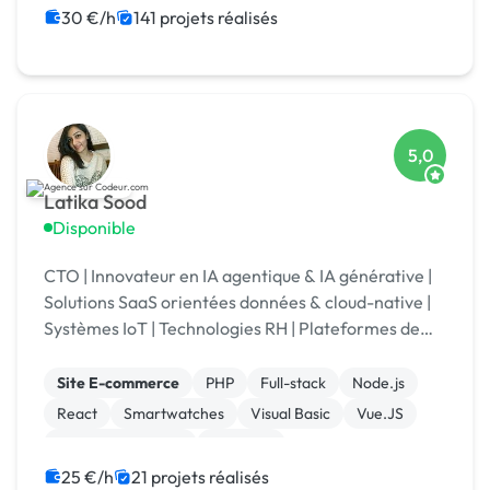
SEO / GEO
CSS, HTML, XML
Rédaction
30 €/h
141 projets réalisés
Charte graphique
5,0
Latika Sood
Disponible
CTO | Innovateur en IA agentique & IA générative |
Solutions SaaS orientées données & cloud-native |
Systèmes IoT | Technologies RH | Plateformes de
reporting ESG | +12 ans d’expérience en leadership
Site E-commerce
PHP
Full-stack
Node.js
React
Smartwatches
Visual Basic
Vue.JS
Drupal Commerce
Magento
25 €/h
21 projets réalisés