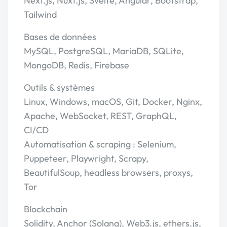
Next.js, Nuxt.js, Svelte, Angular, Bootstrap,
Tailwind
Bases de données
MySQL, PostgreSQL, MariaDB, SQLite,
MongoDB, Redis, Firebase
Outils & systèmes
Linux, Windows, macOS, Git, Docker, Nginx,
Apache, WebSocket, REST, GraphQL,
CI/CD
Automatisation & scraping : Selenium,
Puppeteer, Playwright, Scrapy,
BeautifulSoup, headless browsers, proxys,
Tor
Blockchain
Solidity, Anchor (Solana), Web3.js, ethers.js,