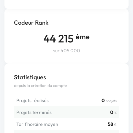
Codeur Rank
44 215
ème
sur 405 000
Statistiques
depuis la création du compte
Projets réalisés
0
projets
Projets terminés
0
%
Tarif horaire moyen
58
€