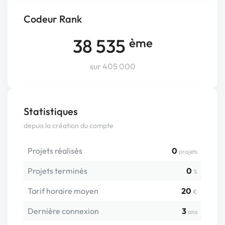
Codeur Rank
38 535
ème
sur 405 000
Statistiques
depuis la création du compte
Projets réalisés
0
projets
Projets terminés
0
%
Tarif horaire moyen
20
€
Dernière connexion
3
ans