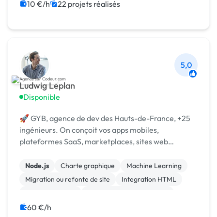
10 €/h
22 projets réalisés
5,0
Ludwig Leplan
Disponible
🚀 GYB, agence de dev des Hauts-de-France, +25
ingénieurs. On conçoit vos apps mobiles,
plateformes SaaS, marketplaces, sites web
complexes et automatisations IA, du cadrage à la
mise en production.
Node.js
Charte graphique
Machine Learning
Migration ou refonte de site
Integration HTML
Gestion site web
Développement spécifique
Création de site internet
CSS, HTML, XML
60 €/h