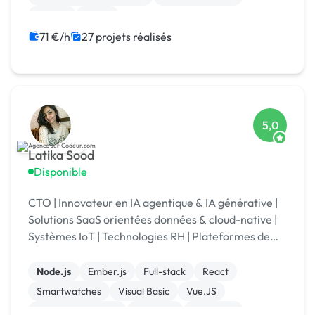
Python
React
71 €/h
27 projets réalisés
5,0
Latika Sood
Disponible
CTO | Innovateur en IA agentique & IA générative |
Solutions SaaS orientées données & cloud-native |
Systèmes IoT | Technologies RH | Plateformes de
reporting ESG | +12 ans d’expérience en leadership
Node.js
Ember.js
Full-stack
React
Smartwatches
Visual Basic
Vue.JS
Drupal Commerce
Magento
Opencart