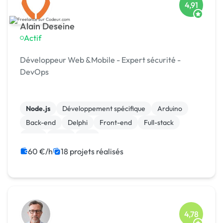
4,91
Alain Deseine
Actif
Développeur Web &Mobile - Expert sécurité -
DevOps
Node.js
Développement spécifique
Arduino
Back-end
Delphi
Front-end
Full-stack
Java
Linux
Perl
60 €/h
18 projets réalisés
4,78