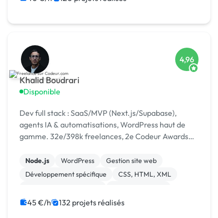
4,96
Khalid Boudrari
Disponible
Dev full stack : SaaS/MVP (Next.js/Supabase),
agents IA & automatisations, WordPress haut de
gamme. 32e/398k freelances, 2e Codeur Awards
2024, 4,96/5 sur 125 avis.
Node.js
WordPress
Gestion site web
Développement spécifique
CSS, HTML, XML
Création de site internet
Site E-commerce
Admin système, sécurité
JavaScript
SaaS
45 €/h
132 projets réalisés