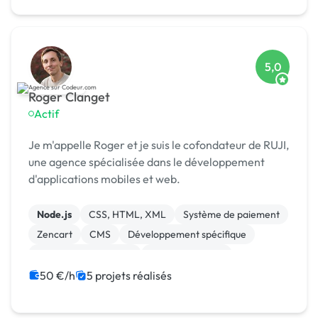
5,0
Roger Clanget
Actif
Je m'appelle Roger et je suis le cofondateur de RUJI,
une agence spécialisée dans le développement
d'applications mobiles et web.
Node.js
CSS, HTML, XML
Système de paiement
Zencart
CMS
Développement spécifique
Experience utilisateur
Gestion site web
Landing page
Migration ou refonte de site
50 €/h
5 projets réalisés