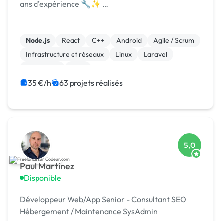
ans d’expérience 🔧✨ …
Node.js
React
C++
Android
Agile / Scrum
Infrastructure et réseaux
Linux
Laravel
JavaScript
Java
35 €/h
63 projets réalisés
5,0
Paul Martinez
Disponible
Développeur Web/App Senior - Consultant SEO
Hébergement / Maintenance SysAdmin