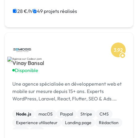
Java
C++
28 €/h
49 projets réalisés
3,92
Vinay Bansal
Disponible
Une agence spécialisée en développement web et
mobile sur mesure depuis 15+ ans. Experts
WordPress, Laravel, React, Flutter, SEO & Ads.
1500+ projets livrés dans 15+ pays. [URL MASQUÉE]
Node.js
macOS
Paypal
Stripe
CMS
Experience utilisateur
Landing page
Rédaction
SaaS
Wix