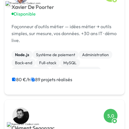
Xavier De Poorter
Disponible
Façonneur d'outils métier — idées métier → outils
simples, sur mesure, vos données. +30 ans IT · démo
live.
Node.js
Système de paiement
Administration
Back-end
Full-stack
MySQL
Site E-commerce
Création de site internet
Integration HTML
Machine Learning
80 €/h
89 projets réalisés
5,0
Clément Segonzac