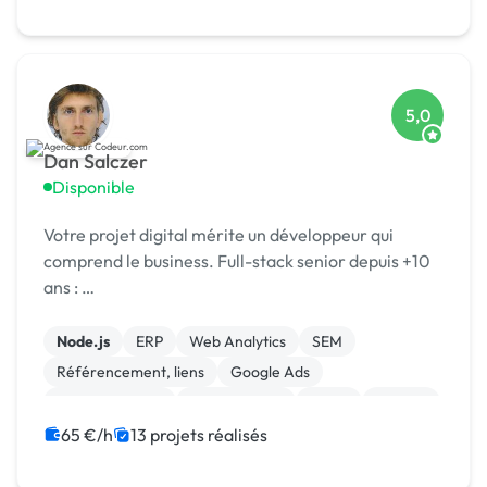
Site E-commerce
5,0
Dan Salczer
Disponible
Votre projet digital mérite un développeur qui
comprend le business. Full-stack senior depuis +10
ans : …
Node.js
ERP
Web Analytics
SEM
Référencement, liens
Google Ads
Site clé en main
Landing page
React
Laravel
65 €/h
13 projets réalisés