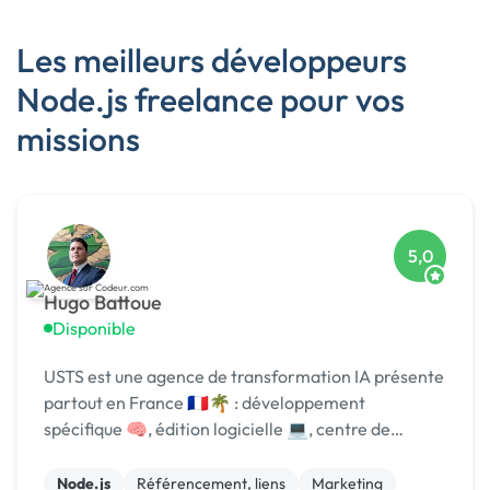
Les meilleurs développeurs
Node.js freelance pour vos
missions
5,0
Hugo Battoue
Disponible
USTS est une agence de transformation IA présente
partout en France 🇫🇷🌴 : développement
spécifique 🧠, édition logicielle 💻, centre de
formation 🎓. Agréée CII, CIR, Qualiopi, 1er [URL
MASQUÉE] 🏆 !
Node.js
Référencement, liens
Marketing