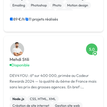
Emailing
Photoshop
Photo
Motion design
Logo
Charte graphique
Boutons
89 €/h
11 projets réalisés
5,0
Mehdi Stili
Disponible
DEV4YOU : 6ᵉ sur 400 000, primée au Codeur
Rewards 2024 — la qualité du 6ème de France mais
sans les prix des grosses agences. En bref :
Probablement le meilleur rapport qualité/prix de la
plateforme.
Node.js
CSS, HTML, XML
Création de site internet
Gestion site web