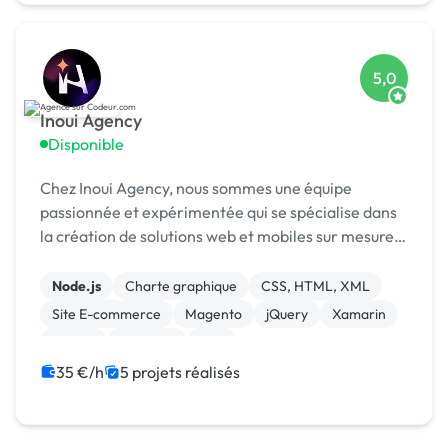
5,0
Inoui Agency
Disponible
Chez Inoui Agency, nous sommes une équipe
passionnée et expérimentée qui se spécialise dans
la création de solutions web et mobiles sur mesure.
Nous sommes fiers de notre expertise en matière
de développement d'applications pour divers
Node.js
Charte graphique
CSS, HTML, XML
secteurs te...
Site E-commerce
Magento
jQuery
Xamarin
Vue.JS
Symfony
PHP
35 €/h
5 projets réalisés