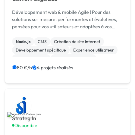
Développement web & mobile Agile ! Pour des
solutions sur mesure, performantes et évolutives,
pensées pour vos utilisateurs et adaptées à vos
enjeux métier.
Node.js
CMS
Création de site internet
Développement spécifique
Experience utilisateur
Gestion site web
Installation de Script
Migration ou refonte de site
80 €/h
4 projets réalisés
Modules et composants
SaaS
Strateg In
Disponible