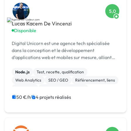
5,0
Lucas Kacem De Vincenzi
Disponible
Digital Unicorn est une agence tech spécialisée
dans la conception et le développement
d’applications web et mobiles sur mesure, alliant
performance, design et innovation.
Node.js
Test, recette, qualification
Web Analytics
SEO / GEO
Référencement, liens
Photoshop
Modules et composants
CSS, HTML, XML
CMS
Site E-commerce
50 €/h
4 projets réalisés