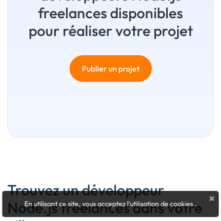
freelances disponibles
pour réaliser votre projet
Publier un projet
Trouvez un développeur
×
Node.js freelances dans votre
En utilisant ce site, vous acceptez l'utilisation de cookies
.