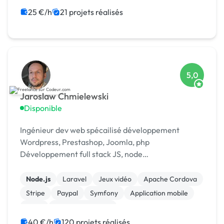
25 €/h
21 projets réalisés
5,0
Jaroslaw Chmielewski
Disponible
Ingénieur dev web spécailisé développement
Wordpress, Prestashop, Joomla, php
Développement full stack JS, node
Scrapping/extraction données web Développement
chat temp réel : [URL MASQUÉE], webrtc
Node.js
Laravel
Jeux vidéo
Apache Cordova
Stripe
Paypal
Symfony
Application mobile
Linux
Integration HTML
40 €/h
120 projets réalisés