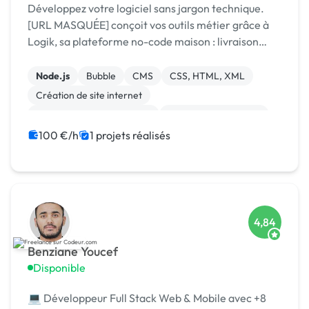
Développez votre logiciel sans jargon technique.
[URL MASQUÉE] conçoit vos outils métier grâce à
Logik, sa plateforme no-code maison : livraison
rapide, coûts maîtrisés, résultat sur mesure.
Node.js
Bubble
CMS
CSS, HTML, XML
Création de site internet
Développement spécifique
Experience utilisateur
Gestion site web
Installation de Script
100 €/h
1 projets réalisés
Integration HTML
4,84
Benziane Youcef
Disponible
💻 Développeur Full Stack Web & Mobile avec +8