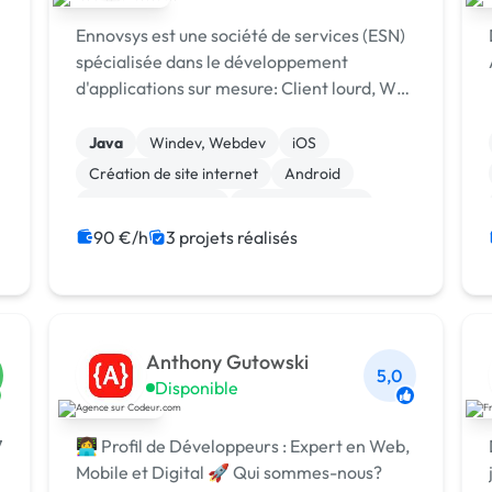
Ennovsys est une société de services (ESN)
spécialisée dans le développement
d'applications sur mesure: Client lourd, Web
et Mobile Depuis plus de 10 ans, nous
sommes à l'écoute des besoins de nos
Java
Windev, Webdev
iOS
clients et sommes disponibles pour discuter
Création de site internet
Android
de ...
Application mobile
Base de données
C#
C++
Site E-commerce
90 €/h
3 projets réalisés
Anthony Gutowski
5,0
Disponible
7
👩‍💻 Profil de Développeurs : Expert en Web,
Mobile et Digital 🚀 Qui sommes-nous?