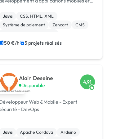
développement d'applications mobiles et
web.
Java
CSS, HTML, XML
Système de paiement
Zencart
CMS
Développement spécifique
Experience utilisateur
Gestion site web
50 €/h
5 projets réalisés
Landing page
Migration ou refonte de site
Alain Deseine
4,91
Disponible
Développeur Web &Mobile - Expert
sécurité - DevOps
Java
Apache Cordova
Arduino