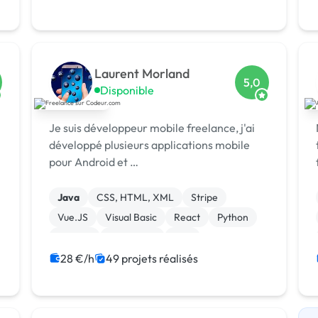
Laurent Morland
5,0
Disponible
Je suis développeur mobile freelance, j'ai
développé plusieurs applications mobile
pour Android et …
Java
CSS, HTML, XML
Stripe
Vue.JS
Visual Basic
React
Python
Node.js
JavaScript
C++
28 €/h
49 projets réalisés