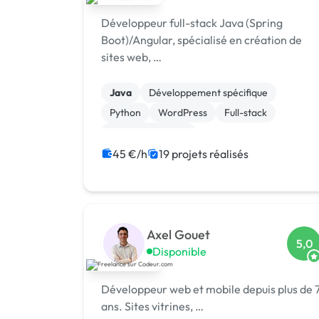
Développeur full-stack Java (Spring
Boot)/Angular, spécialisé en création de
sites web, …
Java
Développement spécifique
Python
WordPress
Full-stack
CSS, HTML, XML
Création de site internet
Gestion site web
45 €/h
19 projets réalisés
Back-end
JavaScript
Axel Gouet
5,0
Disponible
Développeur web et mobile depuis plus de 
ans. Sites vitrines, …