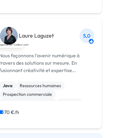
Laure Laguzet
5,0
Nous façonnons l'avenir numérique à
travers des solutions sur mesure. En
fusionnant créativité et expertise
technique, nous vous offrons des solutions
prêtes à l'usage qui dépassent vos attentes.
Java
Ressources humaines
Rejoignez-nous pour une expérience unique
Prospection commerciale
a...
Test, recette, qualification
Progiciels
Migration
Maintenance
Logiciel
70 €/h
ETL
ERP