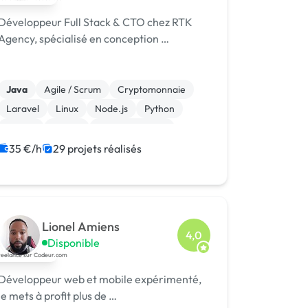
Développeur Full Stack & CTO chez RTK
Agency, spécialisé en conception …
Java
Agile / Scrum
Cryptomonnaie
Laravel
Linux
Node.js
Python
Vue.JS
jQuery
WooCommerce
35 €/h
29 projets réalisés
Lionel Amiens
4,0
Disponible
Développeur web et mobile expérimenté,
je mets à profit plus de …