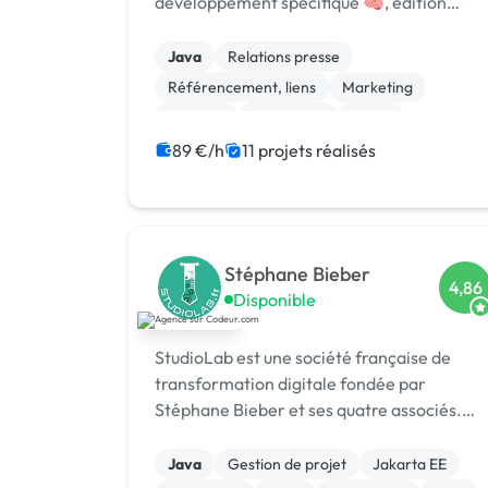
développement spécifique 🧠, édition
logicielle 💻, centre de formation 🎓.
Agréée CII, CIR, Qualiopi, 1er [URL
Java
Relations presse
MASQUÉE] 🏆 !
Référencement, liens
Marketing
Emailing
Photoshop
Photo
Motion design
Logo
Charte graphique
89 €/h
11 projets réalisés
Stéphane Bieber
4,86
Disponible
StudioLab est une société française de
transformation digitale fondée par
Stéphane Bieber et ses quatre associés.
Basée à Bezons (Île-de-France), l’agence
accompagne depuis plus de 20 ans les
Java
Gestion de projet
Jakarta EE