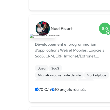
Noel Picart
5,0
Développement et programmation
d'applications Web et Mobiles. Logiciels
SaaS, CRM, ERP, Intranet/Extranet.
Solutions IA et Web 3.0.
Java
SaaS
Migration ou refonte de site
Marketplace
Vue.JS
Ruby on Rails
Python
JavaScript
IoT
Gestion de projet
70 €/h
10 projets réalisés