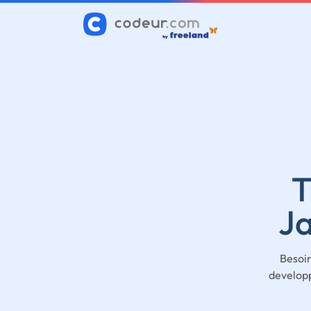
T
Ja
Besoin
developp