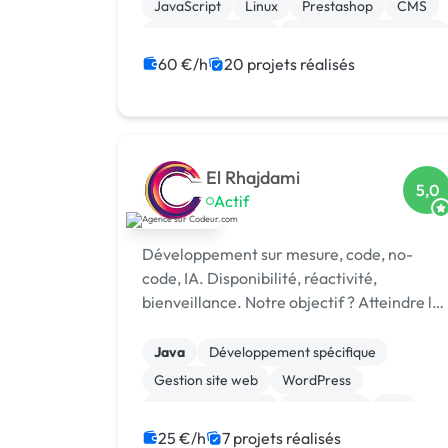
entrepr
JavaScript
Linux
Prestashop
CMS
Integration HTML
Modules et composants
Charte graphique
60 €/h
20 projets réalisés
El Rhajdami
5,0
Actif
Développement sur mesure, code, no-
code, IA. Disponibilité, réactivité,
bienveillance. Notre objectif ? Atteindre le
vôtre.
Java
Développement spécifique
Gestion site web
WordPress
Integration HTML
SEO / GEO
API
Application mobile
Back-end
Docker
25 €/h
7 projets réalisés