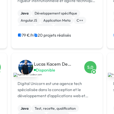
rigueur institutionnelle et agilité technique
pour livrer des produits digitaux sécurisés
et innovants.
Java
Développement spécifique
AngularJS
Application Meta
C++
Django
Laravel
MySQL
XR, VR, AR, MR
iOS
79 €/h
20 projets réalisés
Lucas Kacem De
5,0
Vincenzi
Disponible
Digital Unicorn est une agence tech
spécialisée dans la conception et le
développement d’applications web et
mobiles sur mesure, alliant performance,
design et innovation.
Java
Test, recette, qualification