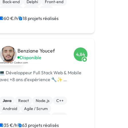
Back-end
Delphi
Front-end
Full-stack
Linux
Perl
Système embarqué
60 €/h
18 projets réalisés
Benziane Youcef
4,84
Disponible
💻 Développeur Full Stack Web & Mobile
avec +8 ans d’expérience 🔧✨ …
Java
React
Node.js
C++
Android
Agile / Scrum
Infrastructure et réseaux
Linux
Laravel
JavaScript
35 €/h
63 projets réalisés