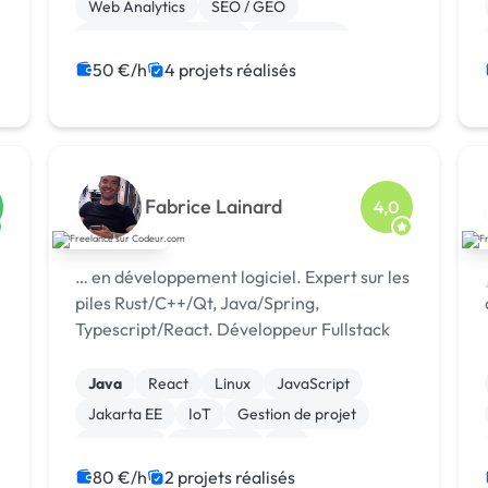
Web Analytics
SEO / GEO
Référencement, liens
Photoshop
Modules et composants
CSS, HTML, XML
50 €/h
4 projets réalisés
CMS
Site E-commerce
Fabrice Lainard
4,0
… en développement logiciel. Expert sur les
piles Rust/C++/Qt, Java/Spring,
Typescript/React. Développeur Fullstack
Java
React
Linux
JavaScript
Jakarta EE
IoT
Gestion de projet
Full-stack
Front-end
C#
80 €/h
2 projets réalisés