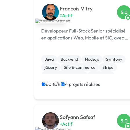
Francois Vitry
5,0
Actif
Développeur Full-Stack Senior spécialisé
en applications Web, Mobile et SIG, avec …
Java
Back-end
Node.js
Symfony
jQuery
Site E-commerce
Stripe
Système de paiement
Flutterflow
Gestion site web
60 €/h
4 projets réalisés
Sofyann Safsaf
5,0
Actif