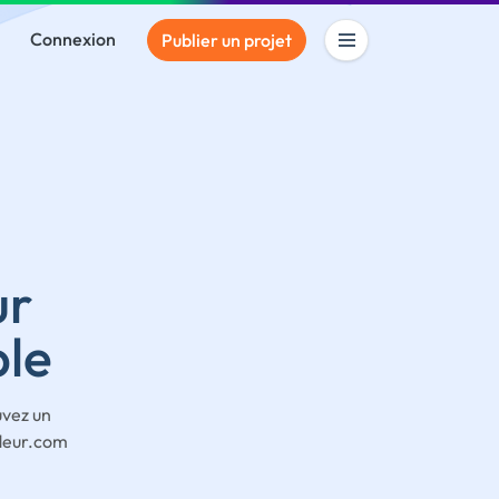
Connexion
Publier un projet
ur
ble
uvez un
odeur.com