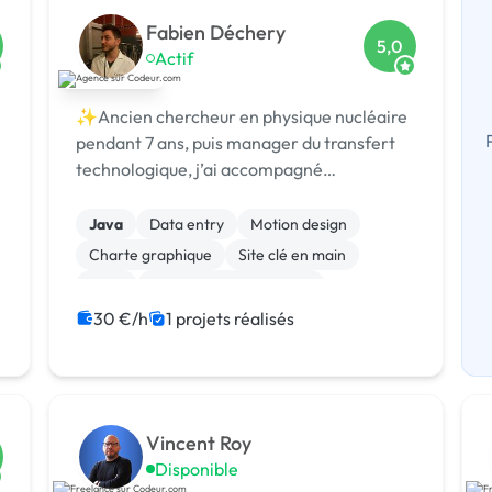
Fabien Déchery
5,0
Actif
✨Ancien chercheur en physique nucléaire
pendant 7 ans, puis manager du transfert
technologique, j’ai accompagné
laboratoires et chercheurs pour détecter et
protéger des nouvelles technologies, puis st
Java
Data entry
Motion design
Charte graphique
Site clé en main
SaaS
Modules et composants
Migration ou refonte de site
Landing page
30 €/h
1 projets réalisés
Integration HTML
Vincent Roy
Disponible