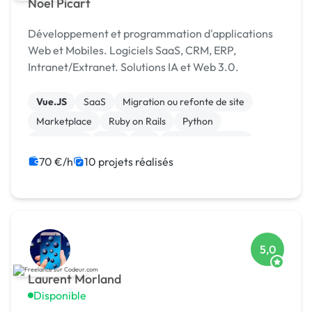
Noel Picart
Développement et programmation d'applications
Web et Mobiles. Logiciels SaaS, CRM, ERP,
Intranet/Extranet. Solutions IA et Web 3.0.
Vue.JS
SaaS
Migration ou refonte de site
Marketplace
Ruby on Rails
Python
JavaScript
Java
IoT
Gestion de projet
70 €/h
10 projets réalisés
5,0
Laurent Morland
Disponible