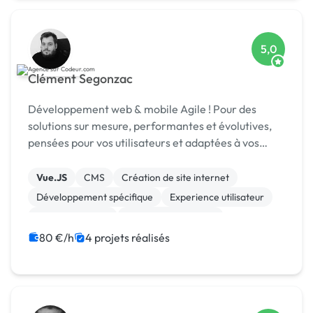
5,0
Clément Segonzac
Développement web & mobile Agile ! Pour des
solutions sur mesure, performantes et évolutives,
pensées pour vos utilisateurs et adaptées à vos
enjeux métier.
Vue.JS
CMS
Création de site internet
Développement spécifique
Experience utilisateur
Gestion site web
Installation de Script
Migration ou refonte de site
80 €/h
4 projets réalisés
Modules et composants
SaaS