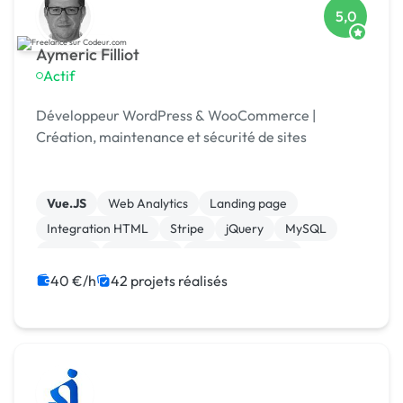
5,0
Aymeric Filliot
Actif
Développeur WordPress & WooCommerce |
Création, maintenance et sécurité de sites
Vue.JS
Web Analytics
Landing page
Integration HTML
Stripe
jQuery
MySQL
Laravel
JavaScript
Gestion de projet
40 €/h
42 projets réalisés