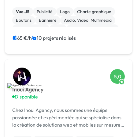
infogérance, développement sur mesure.
Vue.JS
Publicité
Logo
Charte graphique
Boutons
Bannière
Audio, Video, Multimedia
Site clé en main
SaaS
Modules et composants
65 €/h
10 projets réalisés
5,0
Inoui Agency
Disponible
Chez Inoui Agency, nous sommes une équipe
passionnée et expérimentée qui se spécialise dans
la création de solutions web et mobiles sur mesure.
Nous sommes fiers de notre expertise en matière