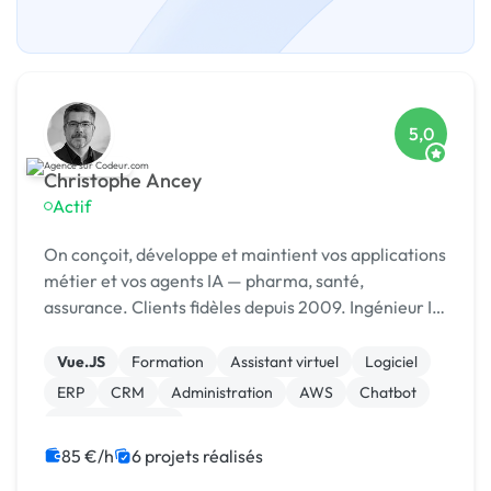
5,0
Christophe Ancey
Actif
On conçoit, développe et maintient vos applications
métier et vos agents IA — pharma, santé,
assurance. Clients fidèles depuis 2009. Ingénieur IA
· Lyon
Vue.JS
Formation
Assistant virtuel
Logiciel
ERP
CRM
Administration
AWS
Chatbot
Gestion site web
85 €/h
6 projets réalisés