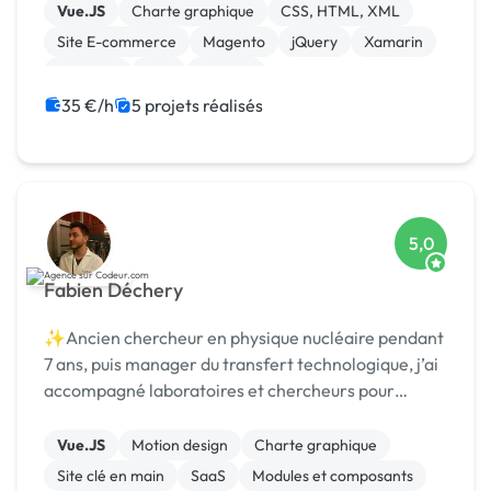
de développement d'applications pour divers
Vue.JS
Charte graphique
CSS, HTML, XML
secteurs te...
Site E-commerce
Magento
jQuery
Xamarin
Symfony
PHP
Node.js
35 €/h
5 projets réalisés
5,0
Fabien Déchery
✨Ancien chercheur en physique nucléaire pendant
7 ans, puis manager du transfert technologique, j’ai
accompagné laboratoires et chercheurs pour
détecter et protéger des nouvelles technologies,
puis st
Vue.JS
Motion design
Charte graphique
Site clé en main
SaaS
Modules et composants