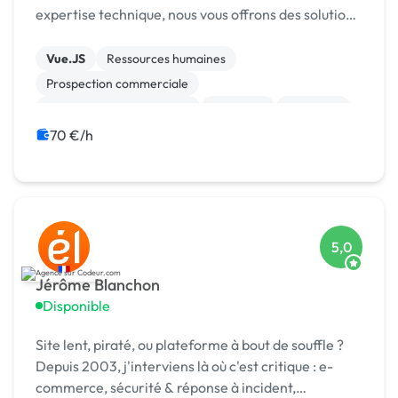
expertise technique, nous vous offrons des solutions
prêtes à l'usage qui dépassent vos attentes.
Rejoignez-nous pour une expérience unique a...
Vue.JS
Ressources humaines
Prospection commerciale
Test, recette, qualification
Progiciels
Migration
Maintenance
Logiciel
ETL
ERP
70 €/h
5,0
Jérôme Blanchon
Disponible
Site lent, piraté, ou plateforme à bout de souffle ?
Depuis 2003, j'interviens là où c'est critique : e-
commerce, sécurité & réponse à incident,