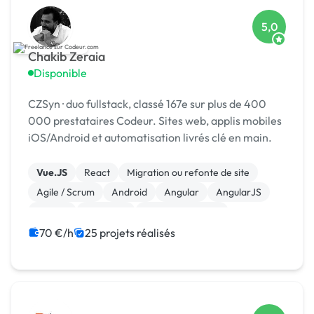
5,0
Chakib Zeraia
Disponible
CZSyn · duo fullstack, classé 167e sur plus de 400
000 prestataires Codeur. Sites web, applis mobiles
iOS/Android et automatisation livrés clé en main.
Vue.JS
React
Migration ou refonte de site
Agile / Scrum
Android
Angular
AngularJS
Django
Full-stack
Gestion de projet
70 €/h
25 projets réalisés