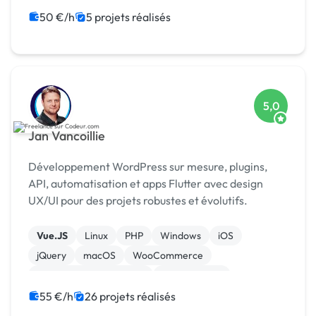
Landing page
Migration ou refonte de site
50 €/h
5 projets réalisés
5,0
Jan Vancoillie
Développement WordPress sur mesure, plugins,
API, automatisation et apps Flutter avec design
UX/UI pour des projets robustes et évolutifs.
Vue.JS
Linux
PHP
Windows
iOS
jQuery
macOS
WooCommerce
Admin système, sécurité
Landing page
55 €/h
26 projets réalisés