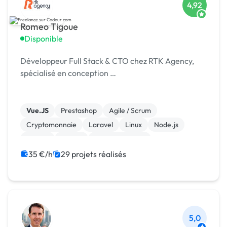
4,92
Romeo Tigoue
Disponible
Développeur Full Stack & CTO chez RTK Agency,
spécialisé en conception …
Vue.JS
Prestashop
Agile / Scrum
Cryptomonnaie
Laravel
Linux
Node.js
Python
jQuery
WooCommerce
35 €/h
29 projets réalisés
5,0