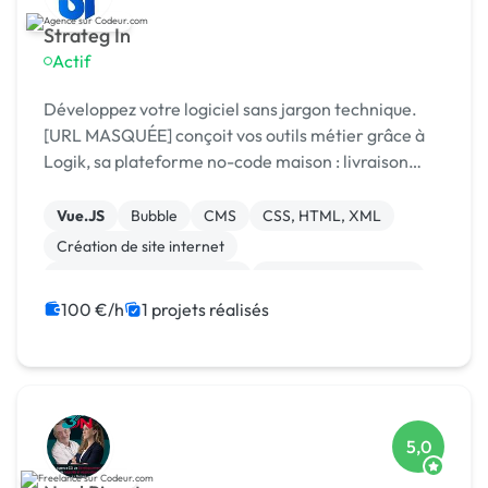
Strateg In
Actif
Développez votre logiciel sans jargon technique.
[URL MASQUÉE] conçoit vos outils métier grâce à
Logik, sa plateforme no-code maison : livraison
rapide, coûts maîtrisés, résultat sur mesure.
Vue.JS
Bubble
CMS
CSS, HTML, XML
Création de site internet
Développement spécifique
Experience utilisateur
Gestion site web
Installation de Script
100 €/h
1 projets réalisés
Integration HTML
5,0