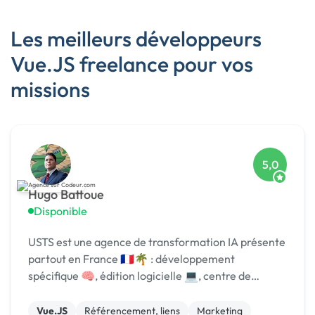
Les meilleurs développeurs
Vue.JS freelance pour vos
missions
5,0
Hugo Battoue
Disponible
USTS est une agence de transformation IA présente
partout en France 🇫🇷🌴 : développement
spécifique 🧠, édition logicielle 💻, centre de
formation 🎓. Agréée CII, CIR, Qualiopi, 1er [URL
MASQUÉE] 🏆 !
Vue.JS
Référencement, liens
Marketing