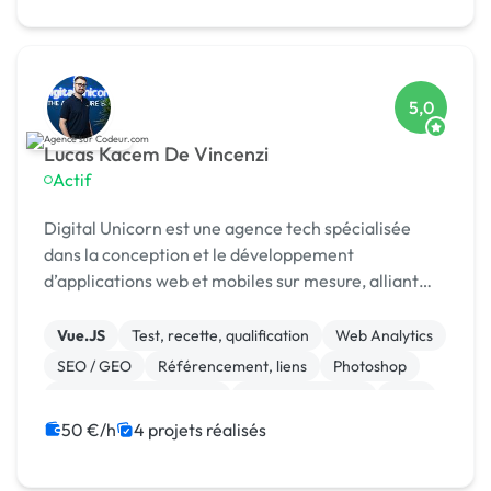
5,0
Lucas Kacem De Vincenzi
Actif
Digital Unicorn est une agence tech spécialisée
dans la conception et le développement
d’applications web et mobiles sur mesure, alliant
performance, design et innovation.
Vue.JS
Test, recette, qualification
Web Analytics
SEO / GEO
Référencement, liens
Photoshop
Modules et composants
CSS, HTML, XML
CMS
Site E-commerce
50 €/h
4 projets réalisés