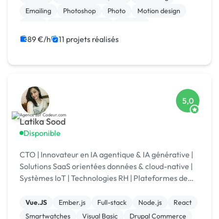
Emailing
Photoshop
Photo
Motion design
Logo
Charte graphique
Boutons
89 €/h
11 projets réalisés
5,0
Latika Sood
Disponible
CTO | Innovateur en IA agentique & IA générative |
Solutions SaaS orientées données & cloud-native |
Systèmes IoT | Technologies RH | Plateformes de
reporting ESG | +12 ans d’expérience en leadership
Vue.JS
Ember.js
Full-stack
Node.js
React
Smartwatches
Visual Basic
Drupal Commerce