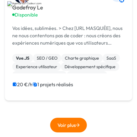
Godefroy Le
Disponible
Vos idées, sublimées. > Chez [URL MASQUÉE], nous
ne nous contentons pas de coder : nous créons des
expériences numériques que vos utilisateurs
adoreront.
Vue.JS
SEO / GEO
Charte graphique
SaaS
Experience utilisateur
Développement spécifique
Création de site internet
CSS, HTML, XML
Système de paiement
Site E-commerce
20 €/h
1 projets réalisés
Voir plus