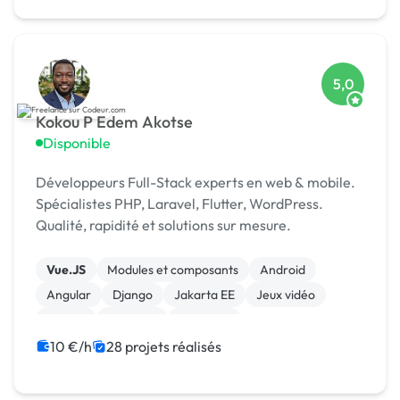
5,0
Kokou P Edem Akotse
Disponible
Développeurs Full-Stack experts en web & mobile.
Spécialistes PHP, Laravel, Flutter, WordPress.
Qualité, rapidité et solutions sur mesure.
Vue.JS
Modules et composants
Android
Angular
Django
Jakarta EE
Jeux vidéo
Python
Symfony
Windows
10 €/h
28 projets réalisés