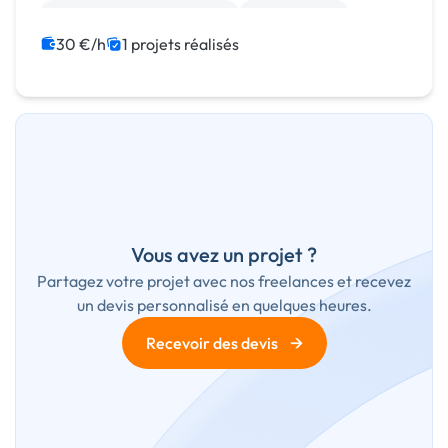
Migration ou refonte de site
Landing page
Integration HTML
Installation de Script
30 €/h
1 projets réalisés
Vous avez un projet ?
Partagez votre projet avec nos freelances et recevez
un devis personnalisé en quelques heures.
→
Recevoir des devis