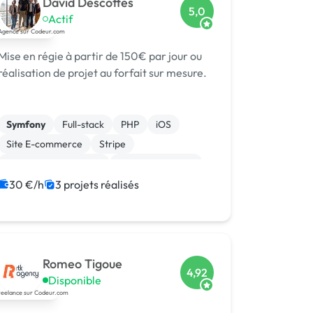
David Descottes
5,0
Actif
Mise en régie à partir de 150€ par jour ou
réalisation de projet au forfait sur mesure.
Symfony
Full-stack
PHP
iOS
Site E-commerce
Stripe
Système de paiement
CSS, HTML, XML
Integration HTML
SaaS
30 €/h
3 projets réalisés
Romeo Tigoue
4,92
Disponible