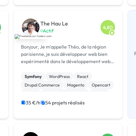
The Hau Le
4,80
Actif
Bonjour, Je m'appelle Théo, de la région
parisienne, je suis développeur web bien
expérimenté dans le développement web
t
dynamique : PHP, …
t
Symfony
WordPress
React
Drupal Commerce
Magento
Opencart
Paypal
Système de paiement
Drupal
Joomla
35 €/h
54 projets réalisés