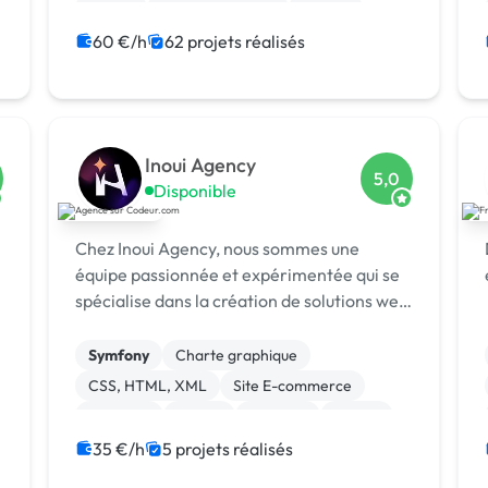
jQuery
Windev, Webdev
Python
60 €/h
62 projets réalisés
Inoui Agency
5,0
Disponible
Chez Inoui Agency, nous sommes une
équipe passionnée et expérimentée qui se
spécialise dans la création de solutions web
et mobiles sur mesure. Nous sommes fiers
de notre expertise en matière de
Symfony
Charte graphique
développement d'applications pour divers
CSS, HTML, XML
Site E-commerce
secteurs te...
Magento
jQuery
Xamarin
Vue.JS
PHP
Node.js
35 €/h
5 projets réalisés