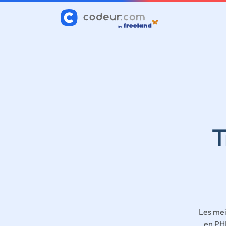
T
Les mei
en PH