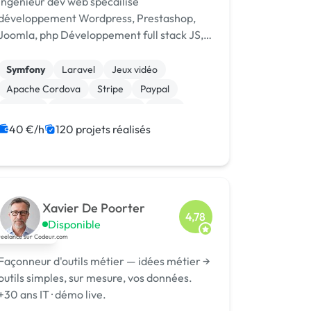
Ingénieur dev web spécailisé
développement Wordpress, Prestashop,
Joomla, php Développement full stack JS,
node Scrapping/extraction données web
Développement chat temp réel : [URL
Symfony
Laravel
Jeux vidéo
MASQUÉE], webrtc
Apache Cordova
Stripe
Paypal
Node.js
Application mobile
Linux
Integration HTML
40 €/h
120 projets réalisés
Xavier De Poorter
4,78
Disponible
Façonneur d'outils métier — idées métier →
outils simples, sur mesure, vos données.
+30 ans IT · démo live.