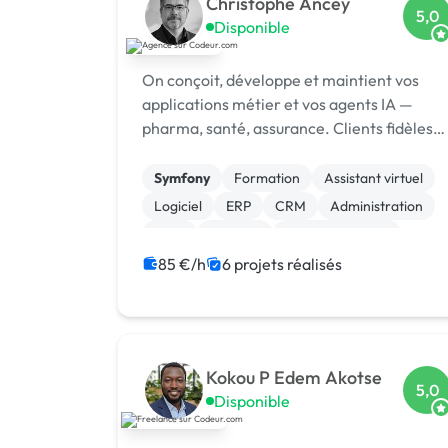
Christophe Ancey
5,0
Disponible
On conçoit, développe et maintient vos
applications métier et vos agents IA —
pharma, santé, assurance. Clients fidèles
depuis 2009. Ingénieur IA · Lyon
Symfony
Formation
Assistant virtuel
Logiciel
ERP
CRM
Administration
AWS
Chatbot
Gestion site web
85 €/h
6 projets réalisés
Kokou P Edem Akotse
5,0
Disponible