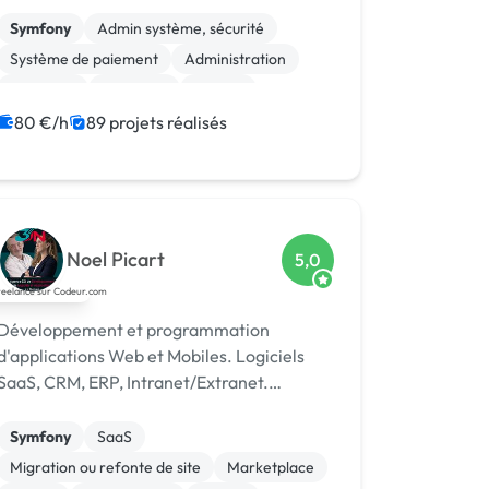
Symfony
Admin système, sécurité
Système de paiement
Administration
Back-end
Full-stack
MySQL
Site E-commerce
80 €/h
89 projets réalisés
Création de site internet
Integration HTML
Noel Picart
5,0
Développement et programmation
d'applications Web et Mobiles. Logiciels
SaaS, CRM, ERP, Intranet/Extranet.
Solutions IA et Web 3.0.
Symfony
SaaS
Migration ou refonte de site
Marketplace