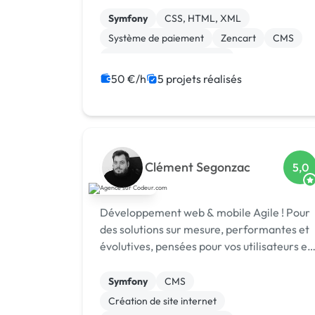
web.
Symfony
CSS, HTML, XML
Système de paiement
Zencart
CMS
Développement spécifique
Experience utilisateur
Gestion site web
50 €/h
5 projets réalisés
Landing page
Migration ou refonte de site
Clément Segonzac
5,0
Développement web & mobile Agile ! Pour
des solutions sur mesure, performantes et
évolutives, pensées pour vos utilisateurs et
adaptées à vos enjeux métier.
Symfony
CMS
Création de site internet