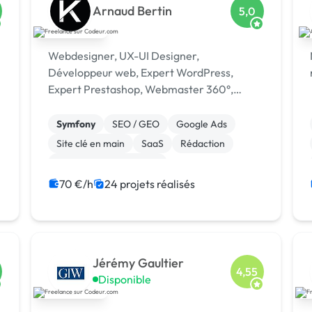
Arnaud Bertin
5,0
Webdesigner, UX-UI Designer,
Développeur web, Expert WordPress,
Expert Prestashop, Webmaster 360°,
Administrateur système et …
Symfony
SEO / GEO
Google Ads
Site clé en main
SaaS
Rédaction
Modules et composants
Migration ou refonte de site
70 €/h
24 projets réalisés
Installation de Script
Développement spécifique
Jérémy Gaultier
4,55
Disponible