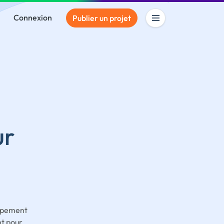
Connexion
Publier un projet
ur
oppement
t pour