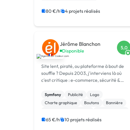
Développement spécifique
Experience utilisateur
Gestion site web
80 €/h
4 projets réalisés
Installation de Script
Migration ou refonte de site
Modules et composants
SaaS
Jérôme Blanchon
5,0
Disponible
Site lent, piraté, ou plateforme à bout de
souffle ? Depuis 2003, j'interviens là où
c'est critique : e-commerce, sécurité &
réponse à incident, infogérance,
développement sur mesure.
Symfony
Publicité
Logo
Charte graphique
Boutons
Bannière
Audio, Video, Multimedia
Site clé en main
SaaS
Modules et composants
65 €/h
10 projets réalisés