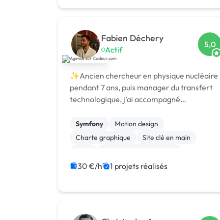
Fabien Déchery
5,0
Actif
✨Ancien chercheur en physique nucléaire
pendant 7 ans, puis manager du transfert
technologique, j’ai accompagné
laboratoires et chercheurs pour détecter e
protéger des nouvelles technologies, puis s
Symfony
Motion design
Charte graphique
Site clé en main
SaaS
Modules et composants
Migration ou refonte de site
Landing page
30 €/h
1 projets réalisés
Integration HTML
Installation de Script