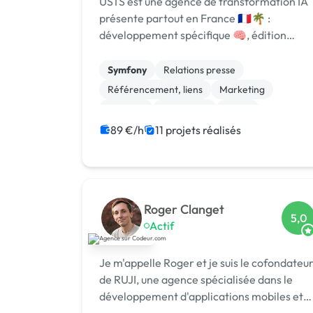
USTS est une agence de transformation IA
présente partout en France 🇫🇷🌴 :
développement spécifique 🧠, édition
logicielle 💻, centre de formation 🎓.
Agréée CII, CIR, Qualiopi, 1er [URL
Symfony
Relations presse
MASQUÉE] 🏆 !
Référencement, liens
Marketing
Emailing
Photoshop
Photo
Motion design
Logo
Charte graphique
89 €/h
11 projets réalisés
Roger Clanget
5,0
Actif
Je m'appelle Roger et je suis le cofondateu
de RUJI, une agence spécialisée dans le
développement d'applications mobiles et