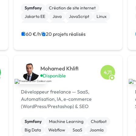
Basée à Bezons (Île-de-France), l’agence
accompagne depuis plus de 20 ans les
Symfony
Création de site internet
entrepr
Jakarta EE
Java
JavaScript
Linux
Prestashop
CMS
Integration HTML
Modules et composants
60 €/h
20 projets réalisés
Mohamed Khlifi
4,71
Disponible
Développeur freelance — SaaS,
Automatisation, IA, e-commerce
(WordPress/Prestashop) & SEO
Symfony
Machine Learning
Chatbot
Big Data
Webflow
SaaS
Joomla