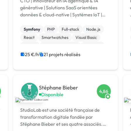
CTO | Innovateur en IA agentique & IA
générative | Solutions SaaS orientées
données & cloud-native | Systèmes IoT |
Technologies RH | Plateformes de
reporting ESG | +12 ans d’expérience en
Symfony
PHP
Full-stack
Node.js
leadership
React
Smartwatches
Visual Basic
Vue.JS
Drupal Commerce
Magento
25 €/h
21 projets réalisés
Stéphane Bieber
4,86
Disponible
r
StudioLab est une société française de
transformation digitale fondée par
Stéphane Bieber et ses quatre associés.