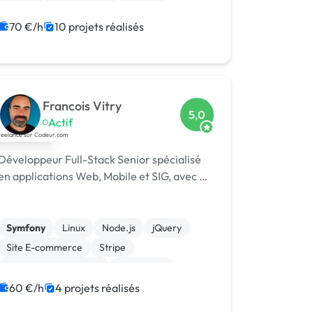
Vue.JS
Ruby on Rails
Python
JavaScript
Java
IoT
70 €/h
10 projets réalisés
Francois Vitry
5,0
Actif
Développeur Full-Stack Senior spécialisé
en applications Web, Mobile et SIG, avec …
Symfony
Linux
Node.js
jQuery
Site E-commerce
Stripe
Système de paiement
Flutterflow
Gestion site web
Installation de Script
60 €/h
4 projets réalisés