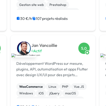
Gestion site web
Prestashop
Site E-commerce
CSS, HTML, XML
Migration ou refonte de site
30 €/h
107 projets réalisés
Création de site internet
Shopify
PHP
Jan Vancoillie
5,0
Actif
Développement WordPress sur mesure,
plugins, API, automatisation et apps Flutter
avec design UX/UI pour des projets
robustes et évolutifs.
WooCommerce
Linux
PHP
Vue.JS
Windows
iOS
jQuery
macOS
Admin système, sécurité
Landing page