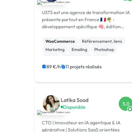
USTS est une agence de transformation IA
présente partout en France 🇫🇷🌴 :
développement spécifique 🧠, édition
logicielle 💻, centre de formation 🎓.
Agréée CII, CIR, Qualiopi, 1er [URL
WooCommerce
Référencement, liens
MASQUÉE] 🏆 !
Marketing
Emailing
Photoshop
Photo
Motion design
Logo
Charte graphique
Boutons
89 €/h
11 projets réalisés
Latika Sood
5,0
Disponible
CTO | Innovateur en IA agentique & IA
générative | Solutions SaaS orientées