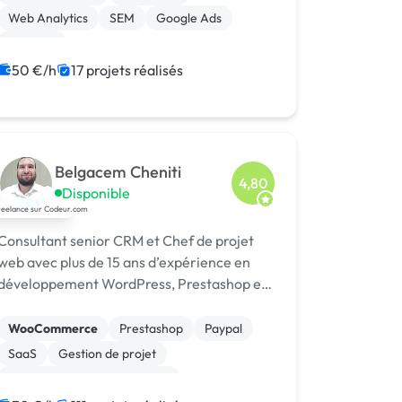
Web Analytics
SEM
Google Ads
Emailing
Campagne display avec bannières
50 €/h
17 projets réalisés
Midjourney
Machine Learning
Web design
Belgacem Cheniti
4,80
Disponible
Consultant senior CRM et Chef de projet
web avec plus de 15 ans d’expérience en
développement WordPress, Prestashop et
solutions Microsoft Dynamics 365.
WooCommerce
Prestashop
Paypal
SaaS
Gestion de projet
Gestion de documents (GED)