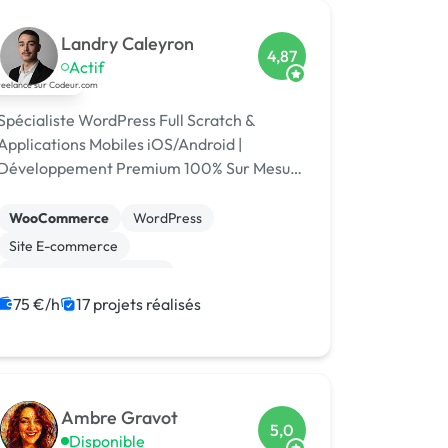
Landry Caleyron
4,87
Actif
Spécialiste WordPress Full Scratch &
Applications Mobiles iOS/Android |
Développement Premium 100% Sur Mesure
Je ne fais pas du WordPress… je le
réinvente. Et maintenant, je l'emmène dans
WooCommerce
WordPress
votre poche
Site E-commerce
Création de site internet
CSS, HTML, XML
Modules et composants
75 €/h
17 projets réalisés
Android
Application mobile
iOS
Dropshipping
Ambre Gravot
5,0
Disponible