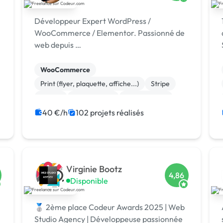
Développeur Expert WordPress /
WooCommerce / Elementor. Passionné de
web depuis …
WooCommerce
Print (flyer, plaquette, affiche...)
Stripe
Paypal
Marketplace
Dropshipping
Logo
Photoshop
Site clé en main
40 €/h
102 projets réalisés
Système de paiement
Virginie Bootz
4,86
Disponible
🥈 2ème place Codeur Awards 2025 | Web
Studio Agency | Développeuse passionnée