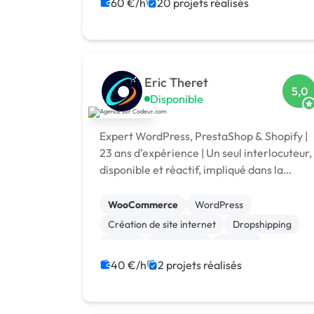
Modules et composants
60 €/h
20 projets réalisés
Eric Theret
5,0
Disponible
Expert WordPress, PrestaShop & Shopify |
23 ans d’expérience | Un seul interlocuteur,
disponible et réactif, impliqué dans la
réussite de votre projet web.
WooCommerce
WordPress
Création de site internet
Dropshipping
Paypal
Prestashop
Shopify
Site E-commerce
CMS
40 €/h
2 projets réalisés
Gestion site web