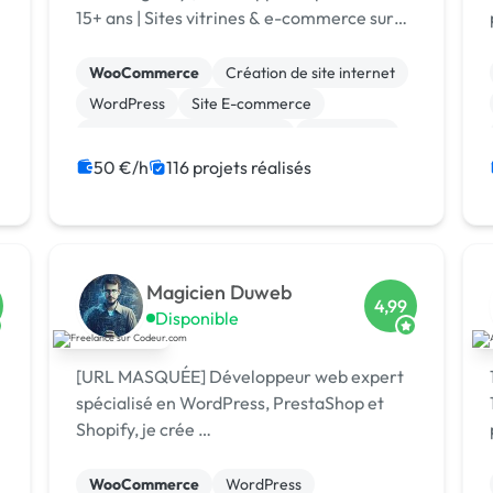
15+ ans | Sites vitrines & e-commerce sur
mesure | TPE • PME • Grands comptes |
Votre projet | Spécialisé IA
WooCommerce
Création de site internet
WordPress
Site E-commerce
Migration ou refonte de site
Prestashop
Site clé en main
Web design
50 €/h
116 projets réalisés
Développement spécifique
Integration HTML
Magicien Duweb
4,99
Disponible
[URL MASQUÉE] Développeur web expert
spécialisé en WordPress, PrestaShop et
e
Shopify, je crée …
WooCommerce
WordPress