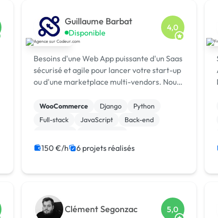
Guillaume Barbat
4,0
Disponible
Besoins d'une Web App puissante d'un Saas
sécurisé et agile pour lancer votre start-up
ou d'une marketplace multi-vendors. Nous
sommes présent !
WooCommerce
Django
Python
Full-stack
JavaScript
Back-end
Front-end
Marketplace
Site E-commerce
CSS, HTML, XML
150 €/h
6 projets réalisés
Clément Segonzac
5,0