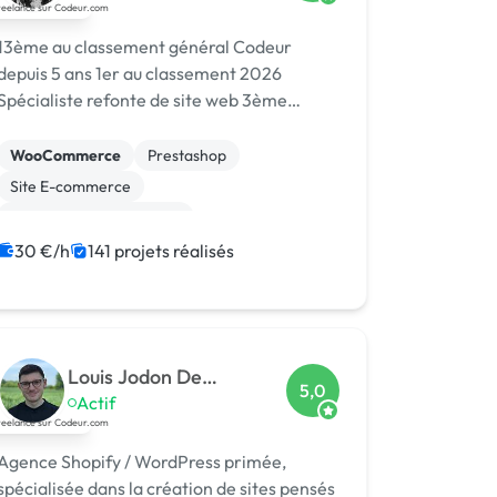
13ème au classement général Codeur
depuis 5 ans 1er au classement 2026
Spécialiste refonte de site web 3ème
Meilleur Expert E-commerce Awards 2024
Dans le Top 10 du Meilleur Prestataire
WooCommerce
Prestashop
Awards 2024
Site E-commerce
Création de site internet
Migration ou refonte de site
WordPress
30 €/h
141 projets réalisés
PHP
SEO / GEO
CSS, HTML, XML
Rédaction
Louis Jodon De
5,0
Villeroché
Actif
Agence Shopify / WordPress primée,
spécialisée dans la création de sites pensés