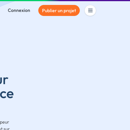
Connexion
Publier un projet
ur
ce
ppeur
t sur