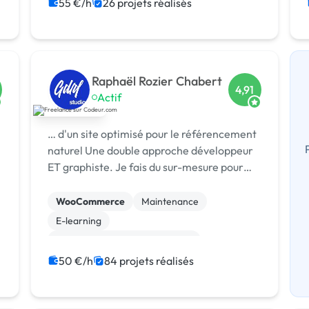
55 €/h
26 projets réalisés
Raphaël Rozier Chabert
4,91
Actif
… d'un site optimisé pour le référencement
naturel Une double approche développeur
ET graphiste. Je fais du sur-mesure pour
chaque client et …
WooCommerce
Maintenance
E-learning
Print (flyer, plaquette, affiche...)
Site clé en main
Full-stack
Paypal
50 €/h
84 projets réalisés
Front-end
Mise en page
Landing page