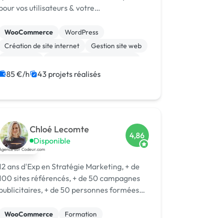
pour vos utilisateurs & votre
référencement.
WooCommerce
WordPress
Création de site internet
Gestion site web
SEO / GEO
Migration ou refonte de site
Experience utilisateur
85 €/h
43 projets réalisés
Référencement, liens
Site E-commerce
Landing page
Chloé Lecomte
4,86
Disponible
12 ans d'Exp en Stratégie Marketing, + de
100 sites référencés, + de 50 campagnes
publicitaires, + de 50 personnes formées
en stratégie marketing et opérationnel.
WooCommerce
Formation