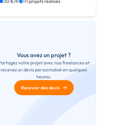
Agile / Scrum
Android
Full-stack
30 €/h
111 projets réalisés
Node.js
Vous avez un projet ?
Partagez votre projet avec nos freelances et
recevez un devis personnalisé en quelques
heures.
→
Recevoir des devis