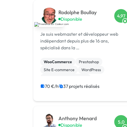
Rodolphe Boullay
4,97
Disponible
Je suis webmaster et développeur web
indépendant depuis plus de 16 ans,
spécialisé dans la …
WooCommerce
Prestashop
Site E-commerce
WordPress
Création de site internet
Migration ou refonte de site
70 €/h
37 projets réalisés
Site clé en main
Logo
Anthony Menard
5,0
Disponible