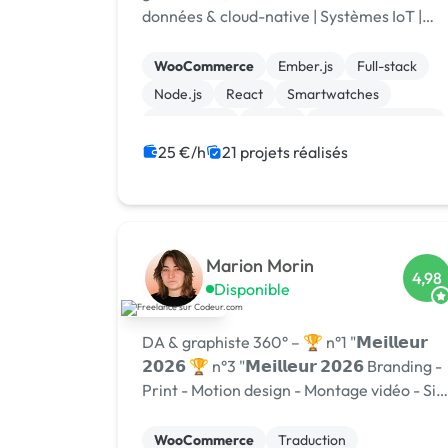
données & cloud-native | Systèmes IoT |
Technologies RH | Plateformes de
reporting ESG | +12 ans d’expérience en
WooCommerce
Ember.js
Full-stack
leadership
Node.js
React
Smartwatches
Visual Basic
Vue.JS
Drupal Commerce
Magento
25 €/h
21 projets réalisés
Marion Morin
4,98
Disponible
DA & graphiste 360° – 🏆 n°1 "𝗠𝗲𝗶𝗹𝗹𝗲𝘂𝗿
𝟮𝟬𝟮𝟲 🏆 n°3 "𝗠𝗲𝗶𝗹𝗹𝗲𝘂𝗿 𝟮𝟬𝟮𝟲 Branding -
Print - Motion design - Montage vidéo - Sit
internet
WooCommerce
Traduction