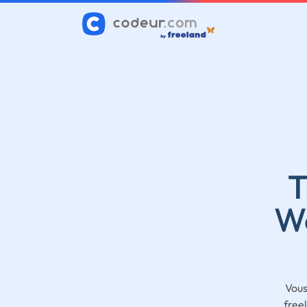
T
W
Vous
free