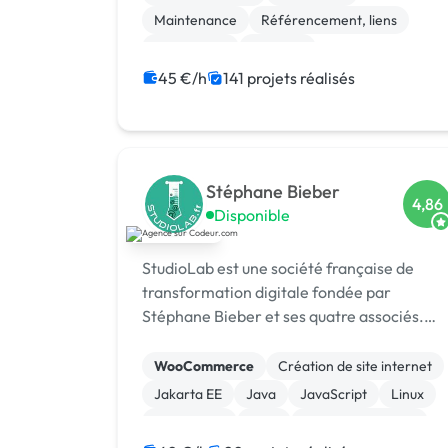
Maintenance
Référencement, liens
Google Ads
Emailing
Relecture, correction
45 €/h
141 projets réalisés
Modules et composants
Migration ou refonte de site
Landing page
Stéphane Bieber
4,86
Disponible
StudioLab est une société française de
transformation digitale fondée par
Stéphane Bieber et ses quatre associés.
Basée à Bezons (Île-de-France), l’agence
accompagne depuis plus de 20 ans les
WooCommerce
Création de site internet
entrepr
Jakarta EE
Java
JavaScript
Linux
Prestashop
CMS
Integration HTML