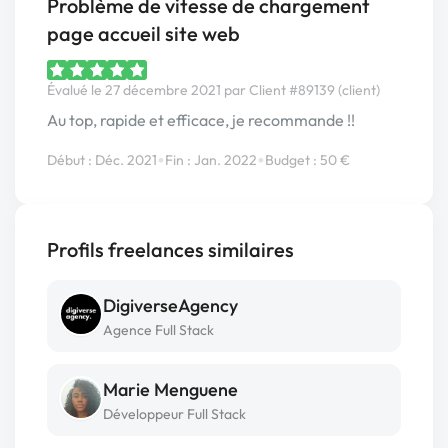
Problème de vitesse de chargement
page accueil site web
Évalué le 27 décembre 2021 par Client #89139 (client)
Au top, rapide et efficace, je recommande !!
•
•
Début : Déc. 2021
Fin : Jan. 2022
Budget : 50 €
Profils freelances similaires
DigiverseAgency
Agence Full Stack
Marie Menguene
Développeur Full Stack