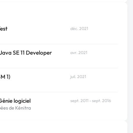
est
déc. 2021
: Java SE 11 Developer
avr. 2021
M 1)
juil. 2021
énie logiciel
sept. 2011 - sept. 2016
uées de Kénitra