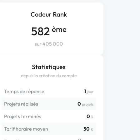
Codeur Rank
582
ème
sur 405 000
Statistiques
depuis la création du compte
Temps de réponse
1
jour
Projets réalisés
0
projets
Projets terminés
0
%
Tarif horaire moyen
50
€