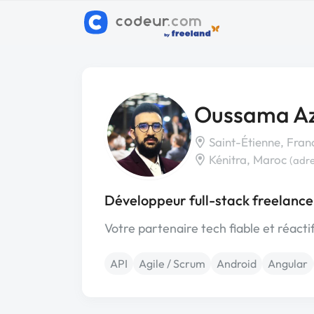
Oussama A
Saint-Étienne, Fran
Kénitra, Maroc
(adre
Développeur full-stack freelance
Votre partenaire tech fiable et réacti
API
Agile / Scrum
Android
Angular