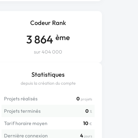
Codeur Rank
3 864
ème
sur 404 000
Statistiques
depuis la création du compte
Projets réalisés
0
projets
Projets terminés
0
%
Tarif horaire moyen
10
€
Dernière connexion
4
jours