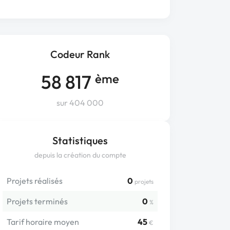
Codeur Rank
58 817
ème
sur 404 000
Statistiques
depuis la création du compte
Projets réalisés
0
projets
Projets terminés
0
%
Tarif horaire moyen
45
€