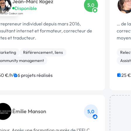
Jean-Marc Rogez
5,0
Disponible
repreneur individuel depuis mars 2016,
… de la
sultant internet et formateur, correcteur de
correct
tes et traducteur.
moyen 
arketing
Référencement, liens
Relec
ommunity management
Assist
50 €/h
6 projets réalisés
25 €
Émilie Manson
5,0
jour, Après une formation auprès de l’EFLC