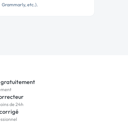
Grammarly, etc.).
 gratuitement
gement
correcteur
moins de 24h
 corrigé
essionnel