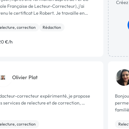
Créez 
ole Française de Lecteur-Correcteur), j’ai
enu le certificat Le Robert. Je travaille en
rtenariat …
electure, correction
Rédaction
20 €/h
Olivier Plat
dacteur-correcteur expérimenté, je propose
Bonjour
 services de relecture et de correction, …
permet
famili
electure, correction
Relec