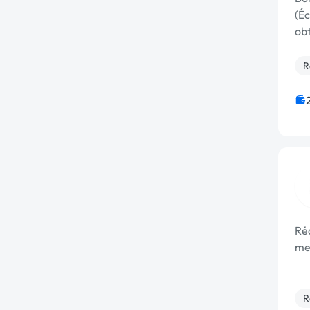
(Éc
obt
pa
R
Ré
mes
R