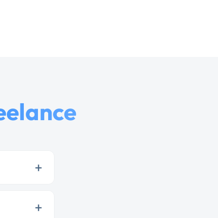
reelance
+
+