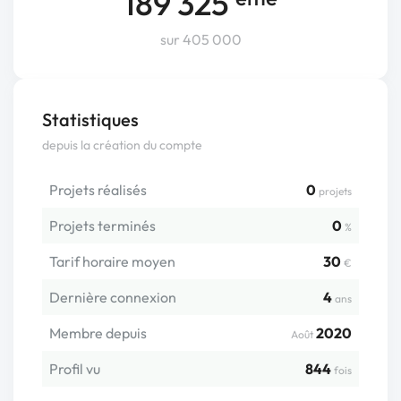
189 325
sur 405 000
Statistiques
depuis la création du compte
Projets réalisés
0
projets
Projets terminés
0
%
Tarif horaire moyen
30
€
Dernière connexion
4
ans
Membre depuis
2020
Août
Profil vu
844
fois