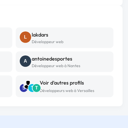
lakdars
L
Développeur web
antoinedesportes
A
Développeur web à Nantes
Voir d’autres profils
S
T
T
Développeurs web à Versailles