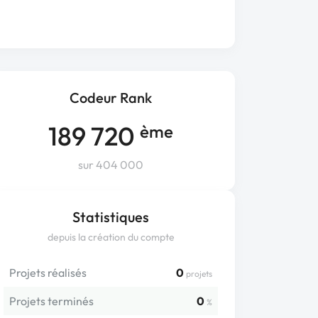
Codeur Rank
189 720
ème
sur 404 000
Statistiques
depuis la création du compte
Projets réalisés
0
projets
Projets terminés
0
%