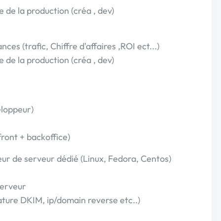
e de la production (créa , dev)
es (trafic, Chiffre d'affaires ,ROI ect...)
e de la production (créa , dev)
eloppeur)
ront + backoffice)
r de serveur dédié (Linux, Fedora, Centos)
serveur
ature DKIM, ip/domain reverse etc..)