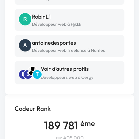
RobinL1
R
Développeur web à Hjkkk
antoinedesportes
A
Développeur web freelance à Nantes
Voir d’autres profils
L
S
T
Développeurs web à Cergy
Codeur Rank
189 781
ème
sur 405 000