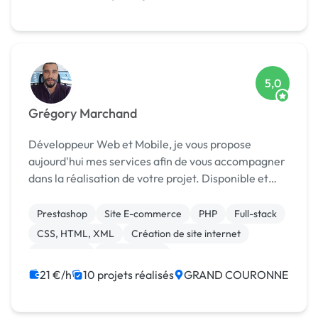
5,0
Grégory Marchand
Développeur Web et Mobile, je vous propose
aujourd'hui mes services afin de vous accompagner
dans la réalisation de votre projet. Disponible et
réactif, je répond à chacune de vos questions en
moins d'une heure.
Prestashop
Site E-commerce
PHP
Full-stack
CSS, HTML, XML
Création de site internet
WordPress
Mise en page
21 €/h
10 projets réalisés
GRAND COURONNE