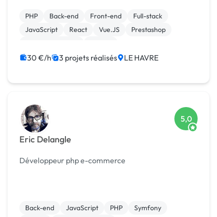
clients dire : "J'ai testé plusieurs outils en ligne, mais
aucun ne correspond vraiment à mes besoins." ...
PHP
Back-end
Front-end
Full-stack
JavaScript
React
Vue.JS
Prestashop
CSS, HTML, XML
Joomla
30 €/h
3 projets réalisés
LE HAVRE
5,0
Eric Delangle
Développeur php e-commerce
Back-end
JavaScript
PHP
Symfony