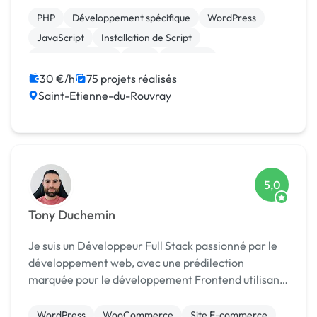
pour le meilleur de votre organisation bien étayé...
PHP
Développement spécifique
WordPress
JavaScript
Installation de Script
Base de données
Java
Magento
Migration ou refonte de site
Opencart
30 €/h
75 projets réalisés
Saint-Etienne-du-Rouvray
5,0
Tony Duchemin
Je suis un Développeur Full Stack passionné par le
développement web, avec une prédilection
marquée pour le développement Frontend utilisant
ReactJS. Mon expertise en Backend, notamment
avec PHP et le framework Laravel, complète mon
WordPress
WooCommerce
Site E-commerce