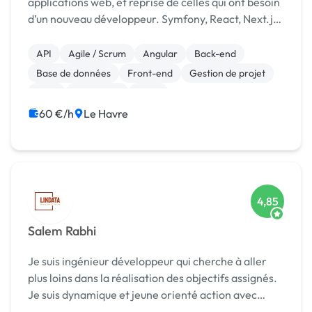
applications web, et reprise de celles qui ont besoin
d’un nouveau développeur. Symfony, React, Next.js,
Angular, Java, Magento, Devis gratuit sous 24 h.
API
Agile / Scrum
Angular
Back-end
Base de données
Front-end
Gestion de projet
Java
JavaScript
Linux
60 €/h
Le Havre
4,85
Salem Rabhi
Je suis ingénieur développeur qui cherche à aller
plus loins dans la réalisation des objectifs assignés.
Je suis dynamique et jeune orienté action avec
toute ma dévotion, dévouement et l'engagement