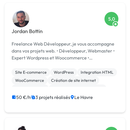
5,0
Jordan Bottin
Freelance Web Développeur, je vous accompagne
dans vos projets web. • Développeur, Webmaster •
Expert Wordpress et Woocommerce •
Développements Wordpress (Thèmes,
Multilangues, Responsive ...) • Créateur de sites
Site E-commerce
WordPress
Integration HTML
Internet (Woocommerce, Re...
WooCommerce
Création de site internet
Gestion site web
Migration ou refonte de site
Site clé en main
50 €/h
3 projets réalisés
Le Havre