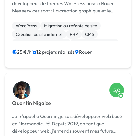
développeur de thèmes WorPress basé à Rouen.
Mes services sont : La création graphique et le
webdesign - J'ai la charge de concevoir et de
réaliser le graphisme de votre interface web. Le
WordPress
Migration ou refonte de site
dévelo...
Création de site internet
PHP
CMS
Développement spécifique
Référencement, liens
SEO / GEO
JavaScript
Paypal
25 €/h
12 projets réalisés
Rouen
5,0
Quentin Nigaize
Je m'appelle Quentin, je suis développeur web basé
en Normandie. ☀️ Depuis 2019, en tant que
développeur web, j'entends souvent mes futurs