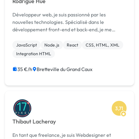
Rodrigue Hue
Développeur web, je suis passionné par les
nouvelles technologies. Spécialisé dans le
développement front-end et back-end, je me
caractérise par ma polyvalence. Durant mon
parcours, j’ai appris à maîtriser différents langages
JavaScript
Node.js
React
CSS, HTML, XML
que j’utilise à bo...
Integration HTML
35 €/h
Bretteville du Grand Caux
3,71
Thibaut Lacheray
En tant que freelance, je suis Webdesigner et