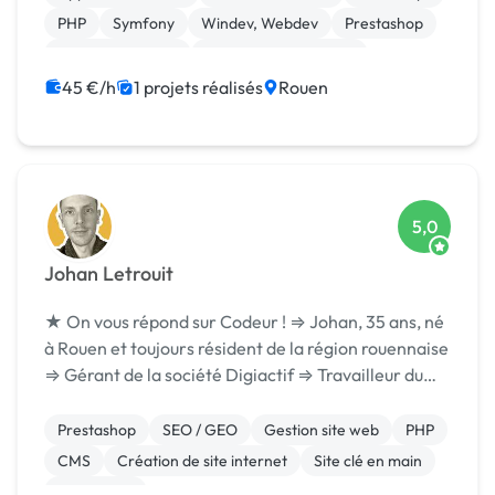
...
PHP
Symfony
Windev, Webdev
Prestashop
Site E-commerce
Système de paiement
CSS, HTML, XML
45 €/h
1 projets réalisés
Rouen
5,0
Johan Letrouit
★ On vous répond sur Codeur ! ⇒ Johan, 35 ans, né
à Rouen et toujours résident de la région rouennaise
⇒ Gérant de la société Digiactif ⇒ Travailleur du
web depuis 2006 (Infogreffe : [URL MASQUÉE]) ⇒ À
l'origine de la croissance de Digiactif f...
Prestashop
SEO / GEO
Gestion site web
PHP
CMS
Création de site internet
Site clé en main
WordPress