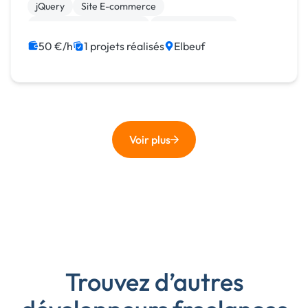
jQuery
Site E-commerce
Création de site internet
Gestion site web
Charte graphique
50 €/h
1 projets réalisés
Elbeuf
Voir plus
Trouvez d’autres