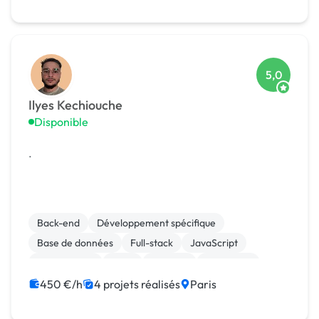
5,0
Ilyes Kechiouche
Disponible
.
Back-end
Développement spécifique
Base de données
Full-stack
JavaScript
Marketplace
SaaS
Chatbot
Front-end
Node.js
450 €/h
4 projets réalisés
Paris