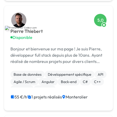
5,0
Pierre Thiebert
Disponible
Bonjour et bienvenue sur ma page ! Je suis Pierre,
développeur full stack depuis plus de 10ans. Ayant
réalisé de nombreux projets pour divers clients
(Matmut / Helvetia / Credit Agricole / CHU /
LegalTech...), en équipe ou en solo, je saurai...
Base de données
Développement spécifique
API
Agile / Scrum
Angular
Back-end
C#
C++
Front-end
Full-stack
55 €/h
1 projets réalisés
Monterolier