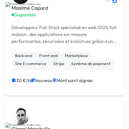
Maxime Capard
Disponible
Développeur Full-Stack spécialisé en web 100% fait
maison : des applications sur-mesure
performantes, sécurisées et évolutives grâce à un
code maîtrisé de A à Z.
Back-end
Front-end
Marketplace
Site E-commerce
Stripe
Système de paiement
Admin système, sécurité
Création de site internet
Gestion site web
Migration ou refonte de site
30 €/h
Nouveau
Mont saint aignan
Gianni Marchello