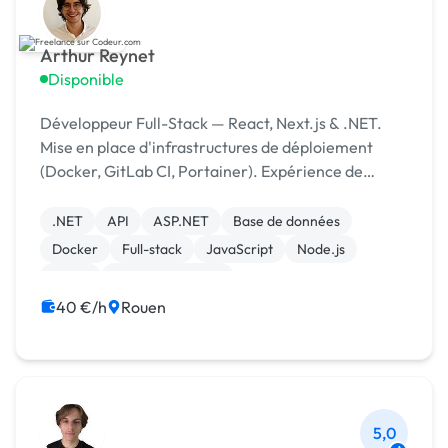
Arthur Reynet
Disponible
Développeur Full-Stack — React, Next.js & .NET.
Mise en place d'infrastructures de déploiement
(Docker, GitLab CI, Portainer). Expérience de
production. 100% remote depuis Rouen.
.NET
API
ASP.NET
Base de données
Docker
Full-stack
JavaScript
Node.js
React
CSS, HTML, XML
40 €/h
Rouen
5,0