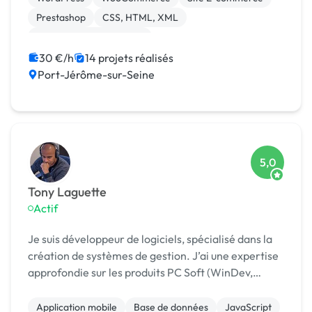
profil, me per...
Prestashop
CSS, HTML, XML
Création de site internet
Développement spécifique
SEO / GEO
Back-end
30 €/h
14 projets réalisés
Port-Jérôme-sur-Seine
Front-end
5,0
Tony Laguette
Actif
Je suis développeur de logiciels, spécialisé dans la
création de systèmes de gestion. J’ai une expertise
approfondie sur les produits PC Soft (WinDev,
WinDev Mobile, WebDev) ainsi qu'en PHP/MySQL.
Pour le développement web, j’utilise le framework
Application mobile
Base de données
JavaScript