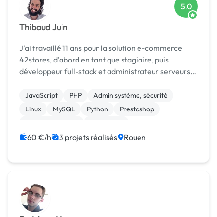
5,0
Thibaud Juin
J'ai travaillé 11 ans pour la solution e-commerce
42stores, d'abord en tant que stagiaire, puis
développeur full-stack et administrateur serveurs.
Je suis devenu rapidement responsable technique
avec la croissance de l'entreprise. Notamment
JavaScript
PHP
Admin système, sécurité
grâce ...
Linux
MySQL
Python
Prestashop
Site E-commerce
WordPress
60 €/h
3 projets réalisés
Rouen