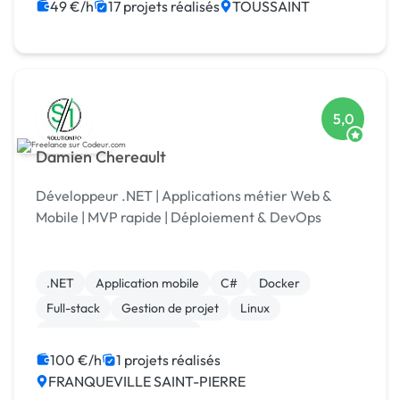
Gestion de projet
Paypal
Site E-commerce
49 €/h
17 projets réalisés
TOUSSAINT
Système de paiement
5,0
Damien Chereault
Développeur .NET | Applications métier Web &
Mobile | MVP rapide | Déploiement & DevOps
.NET
Application mobile
C#
Docker
Full-stack
Gestion de projet
Linux
Test, recette, qualification
100 €/h
1 projets réalisés
FRANQUEVILLE SAINT-PIERRE