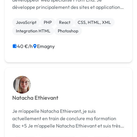
développe principalement des sites et applications
web avec ReactJS ⚛️. Curieux et réactif, je me
forme continuellement. J’ai récemment suivi une
JavaScript
PHP
React
CSS, HTML, XML
formation s...
Integration HTML
Photoshop
40 €/h
Emagny
Natacha Ethievant
Je m'appelle Natacha Ethievant, je suis
actuellement en train de conclure ma formation
Bac +5 Je m'appelle Natacha Ethievant et suis très
intéressé par le développement Web depuis de