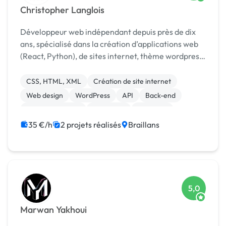
Christopher Langlois
Développeur web indépendant depuis près de dix
ans, spécialisé dans la création d’applications web
(React, Python), de sites internet, thème wordpress
sur mesure, et dans l’intégration d’APIs
CSS, HTML, XML
Création de site internet
Web design
WordPress
API
Back-end
Base de données
Front-end
Full-stack
Gestion de projet
35 €/h
2 projets réalisés
Braillans
5,0
Marwan Yakhoui