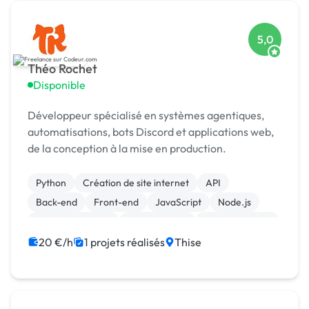
5,0
Théo Rochet
Disponible
Développeur spécialisé en systèmes agentiques,
automatisations, bots Discord et applications web,
de la conception à la mise en production.
Python
Création de site internet
API
Back-end
Front-end
JavaScript
Node.js
CSS, HTML, XML
Landing page
Site clé en main
20 €/h
1 projets réalisés
Thise