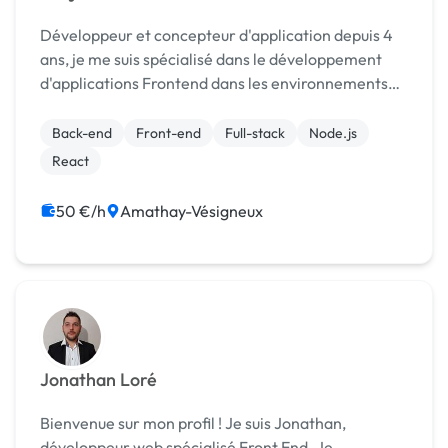
Développeur et concepteur d'application depuis 4
ans, je me suis spécialisé dans le développement
d'applications Frontend dans les environnements
React/Typescript. Mes expériences passées m'ont
permis de développer une bonne connaissance de
Back-end
Front-end
Full-stack
Node.js
la ...
React
50 €/h
Amathay-Vésigneux
Jonathan Loré
Bienvenue sur mon profil ! Je suis Jonathan,
développeur web spécialisé Front End. Je