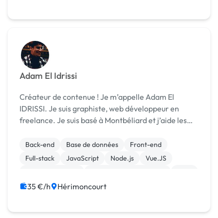
Adam El Idrissi
Créateur de contenue ! Je m’appelle Adam El
IDRISSI. Je suis graphiste, web développeur en
freelance. Je suis basé à Montbéliard et j’aide les
entreprises à concevoir l’image de marque qui leur
correspond.
Back-end
Base de données
Front-end
Full-stack
JavaScript
Node.js
Vue.JS
Site E-commerce
Création de site internet
SaaS
35 €/h
Hérimoncourt