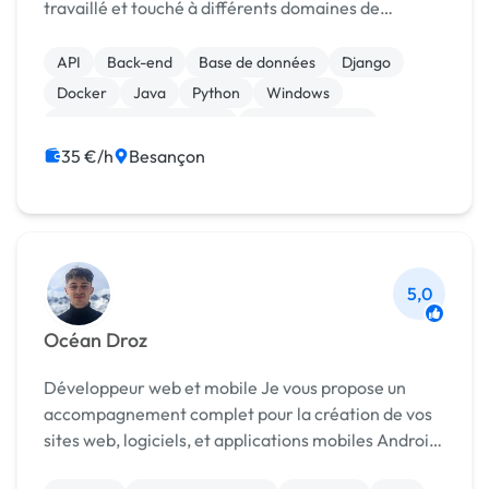
travaillé et touché à différents domaines de
l'informatique, du développement backend et de la
data ingénierie. En terme de technologies, je peux
API
Back-end
Base de données
Django
travail...
Docker
Java
Python
Windows
Création de site internet
Gestion site web
35 €/h
Besançon
5,0
Océan Droz
Développeur web et mobile Je vous propose un
accompagnement complet pour la création de vos
sites web, logiciels, et applications mobiles Android
et iOS. Mes compétences : - Conception du design