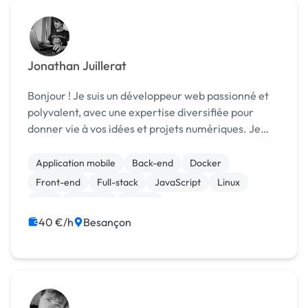
Jonathan Juillerat
Bonjour ! Je suis un développeur web passionné et
polyvalent, avec une expertise diversifiée pour
donner vie à vos idées et projets numériques. Je
possède une solide expérience dans la création de
sites web et d'applications, en mettant un accent ...
Application mobile
Back-end
Docker
Front-end
Full-stack
JavaScript
Linux
PHP
Symfony
Vue.JS
40 €/h
Besançon