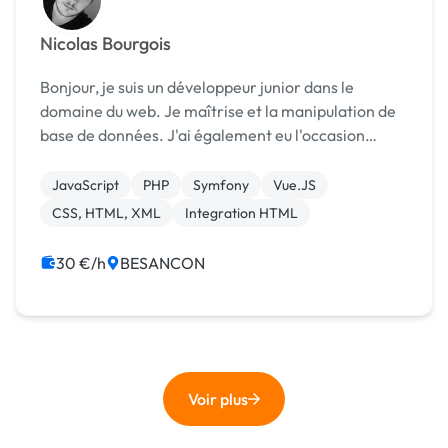
Nicolas Bourgois
Bonjour, je suis un développeur junior dans le
domaine du web. Je maîtrise et la manipulation de
base de données. J'ai également eu l'occasion
d'utiliser des Framework tel que Bootstrap,
Symfony, JQuery ou encore React, bien que je n'ai
JavaScript
PHP
Symfony
Vue.JS
pas ...
CSS, HTML, XML
Integration HTML
30 €/h
BESANCON
Voir plus