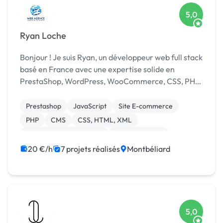
5,0
Ryan Loche
Bonjour ! Je suis Ryan, un développeur web full stack
basé en France avec une expertise solide en
PrestaShop, WordPress, WooCommerce, CSS, PHP,
JavaScript et Python. Fort de plusieurs années
d'expérience, je suis passionné par la création de
Prestashop
JavaScript
Site E-commerce
sites...
PHP
CMS
CSS, HTML, XML
Création de site internet
Site clé en main
WordPress
20 €/h
7 projets réalisés
Montbéliard
5,0