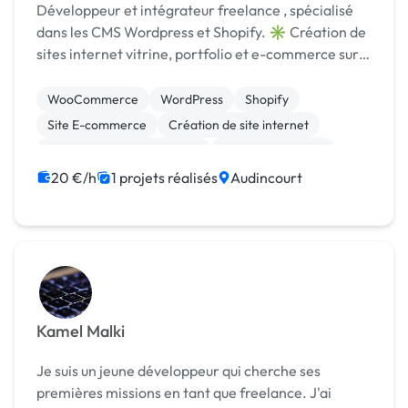
Développeur et intégrateur freelance , spécialisé
dans les CMS Wordpress et Shopify. ✳️ Création de
sites internet vitrine, portfolio et e-commerce sur-
mesure ✳️ Développement Web sur-mesure en
HTML, JS, CSS, PHP ✳️ Correction de bug
WooCommerce
WordPress
Shopify
WordPres...
Site E-commerce
Création de site internet
Développement spécifique
Integration HTML
Landing page
20 €/h
1 projets réalisés
Audincourt
Kamel Malki
Je suis un jeune développeur qui cherche ses
premières missions en tant que freelance. J'ai