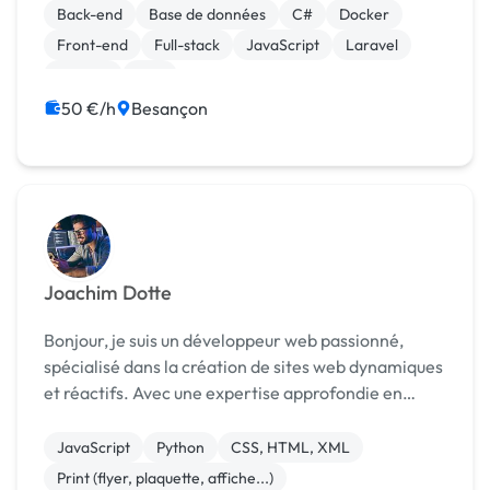
nombreuses années. Mes expériences passées
Back-end
Base de données
C#
Docker
m'ont permis de mont...
Front-end
Full-stack
JavaScript
Laravel
Node.js
PHP
50 €/h
Besançon
Joachim Dotte
Bonjour, je suis un développeur web passionné,
spécialisé dans la création de sites web dynamiques
et réactifs. Avec une expertise approfondie en
HTML, CSS et JavaScript, je m'engage à développer
des interfaces utilisateur intuitives et esthétique...
JavaScript
Python
CSS, HTML, XML
Print (flyer, plaquette, affiche...)