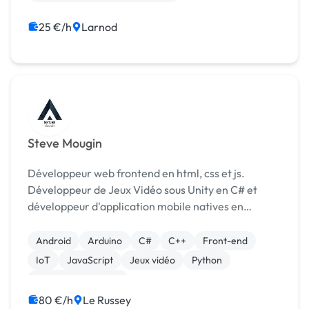
25 €/h
Larnod
Steve Mougin
Développeur web frontend en html, css et js.
Développeur de Jeux Vidéo sous Unity en C# et
développeur d'application mobile natives en
Kotlinsur android, développeur de carte
électronique embarqué.
Android
Arduino
C#
C++
Front-end
IoT
JavaScript
Jeux vidéo
Python
Système embarqué
80 €/h
Le Russey