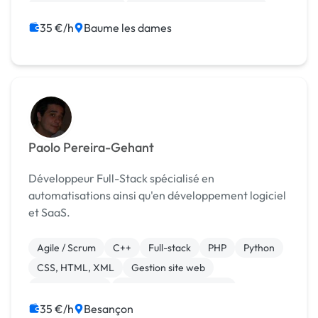
Integration HTML
Migration ou refonte de site
WordPress
Référencement, liens
35 €/h
Baume les dames
Paolo Pereira-Gehant
Développeur Full-Stack spécialisé en
automatisations ainsi qu'en développement logiciel
et SaaS.
Agile / Scrum
C++
Full-stack
PHP
Python
CSS, HTML, XML
Gestion site web
Administration
Stockage et sauvegarde
35 €/h
Besançon