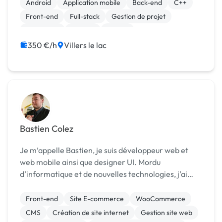
de votre projet (UX/UI) ✨️ - Développement d...
Android
Application mobile
Back-end
C++
Front-end
Full-stack
Gestion de projet
JavaScript
Node.js
Python
350 €/h
Villers le lac
Bastien Colez
Je m’appelle Bastien, je suis développeur web et
web mobile ainsi que designer UI. Mordu
d’informatique et de nouvelles technologies, j’ai
commencé à apprendre le code en autodidacte les
langages HTML5 et CSS3 pour de petits projets
Front-end
Site E-commerce
WooCommerce
personnels. ...
CMS
Création de site internet
Gestion site web