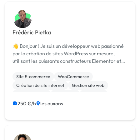
Frédéric Pietka
👋 Bonjour ! Je suis un développeur web passionné
par la création de sites WordPress sur mesure,
utilisant les puissants constructeurs Elementor et
Divi pour des designs modernes et intuitifs. Mon
expertise s'étend également à l'optimisation SEO...
Site E-commerce
WooCommerce
Création de site internet
Gestion site web
Site clé en main
WordPress
Marketing
SEO / GEO
250 €/h
les auxons