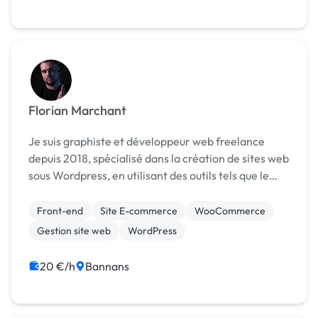
Florian Marchant
Je suis graphiste et développeur web freelance
depuis 2018, spécialisé dans la création de sites web
sous Wordpress, en utilisant des outils tels que le
page builder Oxygen (ou Elementor) et
woocommerce pour les boutiques en ligne. Avec
Front-end
Site E-commerce
WooCommerce
une expéri...
Gestion site web
WordPress
20 €/h
Bannans