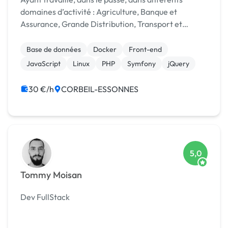
domaines d’activité : Agriculture, Banque et
Assurance, Grande Distribution, Transport et
Logistique, E-Commerce, j’ai acquis des
compétences fonctionnelles qui permettent de
Base de données
Docker
Front-end
conseiller les client-pa...
JavaScript
Linux
PHP
Symfony
jQuery
30 €/h
CORBEIL-ESSONNES
5,0
Tommy Moisan
Dev FullStack