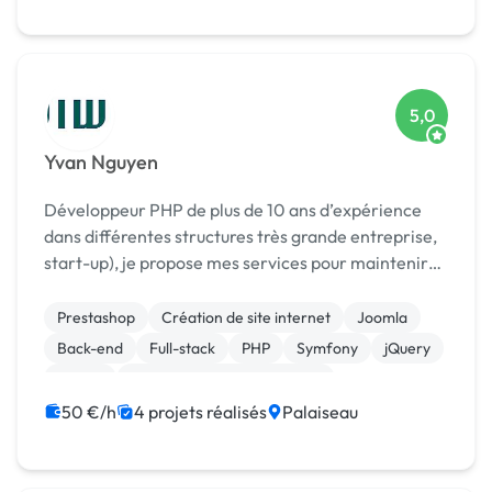
5,0
Yvan Nguyen
Développeur PHP de plus de 10 ans d’expérience
dans différentes structures très grande entreprise,
start-up), je propose mes services pour maintenir
vos sites internet en PHP faits avec des frameworks
connus (Symfony, Zend, Laravel), des framewo...
Prestashop
Création de site internet
Joomla
Back-end
Full-stack
PHP
Symfony
jQuery
Drupal
Migration ou refonte de site
50 €/h
4 projets réalisés
Palaiseau