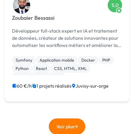
5,0
Zoubaier Bessassi
Développeur full-stack expert en IA et traitement
de données, créateur de solutions innovantes pour
automatiser les workflows métiers et améliorer la
prise de décision
Symfony
Application mobile
Docker
PHP
Python
React
CSS, HTML, XML
Création de site internet
Migration ou refonte de site
Site clé en main
60 €/h
1 projets réalisés
Juvisy-sur-orge
Voir plus