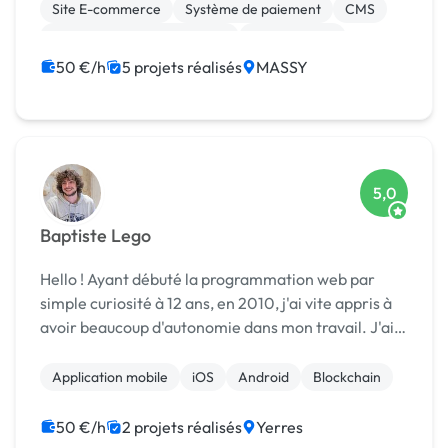
Site E-commerce
Système de paiement
CMS
Migration ou refonte de site
Agile / Scrum
Full-stack
50 €/h
5 projets réalisés
MASSY
5,0
Baptiste Lego
Hello ! Ayant débuté la programmation web par
simple curiosité à 12 ans, en 2010, j'ai vite appris à
avoir beaucoup d'autonomie dans mon travail. J'ai
travaillé sur de nombreux projets personnels,
scolaires ou professionnels depuis mes 14 an...
Application mobile
iOS
Android
Blockchain
50 €/h
2 projets réalisés
Yerres