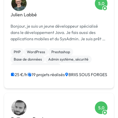
5,0
Julien Labbé
Bonjour, je suis un jeune développeur spécialisé
dans le développement Java. Je fais aussi des
applications mobiles et du SysAdmin. Je suis prêt à
vous aider dans vos tâches complexes pour que vous
passiez plus de temps sur ce qui compte pour vous...
PHP
WordPress
Prestashop
Base de données
Admin système, sécurité
Développement spécifique
Migration ou refonte de site
API
Android
25 €/h
19 projets réalisés
BRIIS SOUS FORGES
Application mobile
5,0