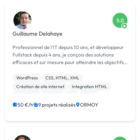
5,0
Guillaume Delahaye
Professionnel de l’IT depuis 10 ans, et développeur
Fullstack depuis 4 ans, je conçois des solutions
efficaces et sur mesure pour atteindre les objectifs
de mes clients. J’interviens sur l'intégralité du cycle
de vie du développement, de la concep...
WordPress
CSS, HTML, XML
Création de site internet
Integration HTML
JavaScript
Laravel
PHP
React
Experience utilisateur
50 €/h
9 projets réalisés
ORMOY