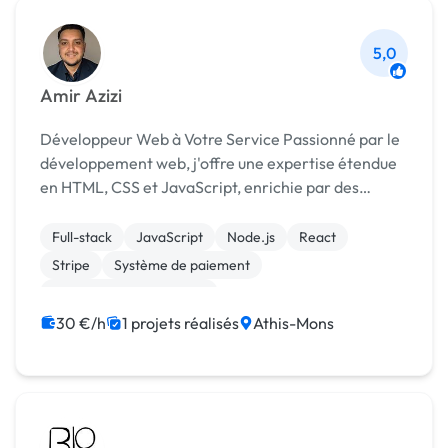
5,0
Amir Azizi
Développeur Web à Votre Service Passionné par le
développement web, j'offre une expertise étendue
en HTML, CSS et JavaScript, enrichie par des
projets divers. Diplômé et expérimenté, je maîtrise
les frameworks tels que React et Next.js, avec un...
Full-stack
JavaScript
Node.js
React
Stripe
Système de paiement
Création de site internet
Développement spécifique
Installation de Script
30 €/h
1 projets réalisés
Athis-Mons
SaaS