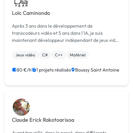
Loïc Caminondo
Après 3 ans dans le développement de
transcodeurs vidéo et 5 ans dans l'IA, je suis
maintenant développeur indépendant de jeux vidéo
depuis 2020. Au fil de mes expériences
professionnelles, j'ai appris à m'adapter à différents
Jeux vidéo
C#
C++
Matériel
environnements de...
80 €/h
1 projets réalisés
Boussy Saint Antoine
Claude Erick Rakotoarisoa
Ayant travaillé, dans le passé, dans différents