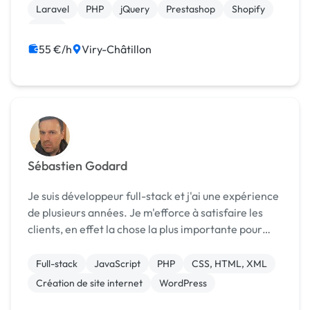
Laravel
PHP
jQuery
Prestashop
Shopify
SaaS
55 €/h
Viry-Châtillon
Sébastien Godard
Je suis développeur full-stack et j'ai une expérience
de plusieurs années. Je m'efforce à satisfaire les
clients, en effet la chose la plus importante pour
moi est de fournir des résultats de qualité à mes
clients et dans les délais. Ce qui suppos...
Full-stack
JavaScript
PHP
CSS, HTML, XML
Création de site internet
WordPress