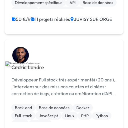
Développement spécifique
API
Base de données
Prestashop
Système de paiement
Création de site internet
Installation de Script
50 €/h
11 projets réalisés
JUVISY SUR ORGE
Cedric Landre
Développeur Full stack très expérimenté(+20 ans ),
j’interviens sur des missions courtes et ciblées :
correction de bugs, création ou amélioration d’API,
optimisation, intégration OAuth/JWT, Docker...
Back-end
Base de données
Docker
Full-stack
JavaScript
Linux
PHP
Python
React
Symfony