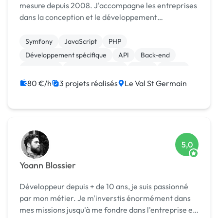
mesure depuis 2008. J'accompagne les entreprises
dans la conception et le développement
d'applications web modernes, robustes et
évolutives.
Symfony
JavaScript
PHP
Développement spécifique
API
Back-end
Front-end
Gestion de projet
React
jQuery
80 €/h
3 projets réalisés
Le Val St Germain
5,0
Yoann Blossier
Développeur depuis + de 10 ans, je suis passionné
par mon métier. Je m'inverstis énormément dans
mes missions jusqu'à me fondre dans l'entreprise et