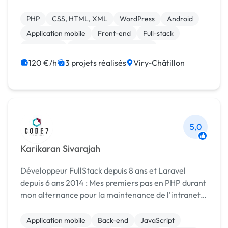
PHP
CSS, HTML, XML
WordPress
Android
Application mobile
Front-end
Full-stack
JavaScript
Création de site internet
Integration HTML
120 €/h
3 projets réalisés
Viry-Châtillon
5,0
Karikaran Sivarajah
Développeur FullStack depuis 8 ans et Laravel
depuis 6 ans 2014 : Mes premiers pas en PHP durant
mon alternance pour la maintenance de l'intranet.
2015 : Projet fullstack from scratch (TMS) 2017 :
Autodidacte en LARAVEL (5.6) pour développeme...
Application mobile
Back-end
JavaScript