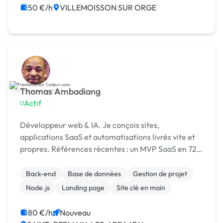
50 €/h
VILLEMOISSON SUR ORGE
Thomas Ambadiang
Actif
Développeur web & IA. Je conçois sites,
applications SaaS et automatisations livrés vite et
propres. Références récentes : un MVP SaaS en 72h
et un site optimisé bien positionné sur Google.
Back-end
Base de données
Gestion de projet
Node.js
Landing page
Site clé en main
80 €/h
Nouveau