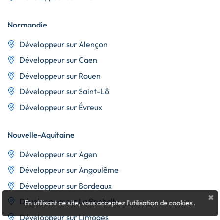
Normandie
Développeur sur Alençon
Développeur sur Caen
Développeur sur Rouen
Développeur sur Saint-Lô
Développeur sur Évreux
Nouvelle-Aquitaine
Développeur sur Agen
Développeur sur Angoulême
Développeur sur Bordeaux
×
Développeur sur La Rochelle
En utilisant ce site, vous acceptez l'utilisation de cookies
.
Développeur sur Limoges