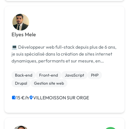
Elyes Mele
💻 Développeur web full-stack depuis plus de 6 ans,
je suis spécialisé dans la création de sites internet
dynamiques, performants et sur mesure, en
utilisant React.js pour le front-end et PHP (avec ou
sans framework) pour le back-end. Je propose...
Back-end
Front-end
JavaScript
PHP
Drupal
Gestion site web
15 €/h
VILLEMOISSON SUR ORGE