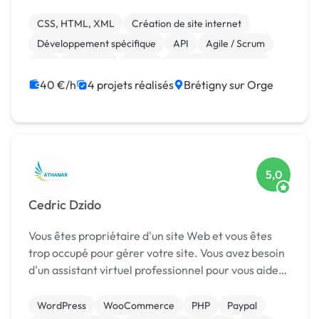
apporter le maximum de mon expérience, des
conseils et des solutions pérennes. On dit que le
CSS, HTML, XML
Création de site internet
dé...
Développement spécifique
API
Agile / Scrum
C#
Full-stack
React
Installation de Script
Gestion de documents (GED)
40 €/h
4 projets réalisés
Brétigny sur Orge
5,0
Cedric Dzido
Vous êtes propriétaire d'un site Web et vous êtes
trop occupé pour gérer votre site. Vous avez besoin
d'un assistant virtuel professionnel pour vous aider
et gérer votre entreprise/site Web ? Consultez mes
services : ◈ Installation, maintena...
WordPress
WooCommerce
PHP
Paypal