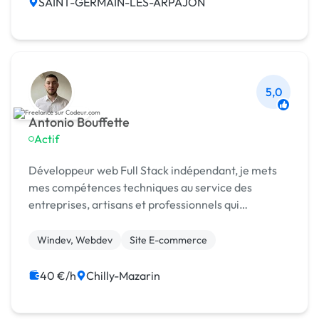
SAINT-GERMAIN-LES-ARPAJON
5,0
Antonio Bouffette
Actif
Développeur web Full Stack indépendant, je mets
mes compétences techniques au service des
entreprises, artisans et professionnels qui
souhaitent déployer une présence en ligne
performante.
Windev, Webdev
Site E-commerce
40 €/h
Chilly-Mazarin