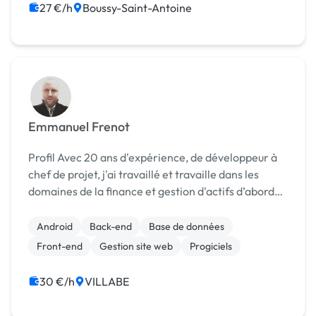
27 €/h
Boussy-Saint-Antoine
Emmanuel Frenot
Profil Avec 20 ans d'expérience, de développeur à
chef de projet, j'ai travaillé et travaille dans les
domaines de la finance et gestion d'actifs d’abord
puis sur les SI EDF du nucléaire FR/EN (depuis 2011).
Chef de Projet - ARKANCE (7896...
Android
Back-end
Base de données
Front-end
Gestion site web
Progiciels
30 €/h
VILLABE