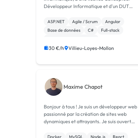
Développeur Informatique et d'un DUT
Informatique. J'ai à ce jour eu plusieurs
expériences dans le domaine du
ASP.NET
Agile / Scrum
Angular
développement notamment sur les
Base de données
C#
Full-stack
technologies Microsoft (C#...
Création de site internet
30 €/h
Villieu-Loyes-Mollon
Maxime Chapot
Bonjour à tous ! Je suis un développeur web
passionné par la création de sites web
dynamiques et attrayants. Je suis ouvert
aux projets de petite et moyenne
envergure, tels que la création de sites web
Docker
MySQL
Node.js
React