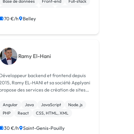
Base de données
Front-end
Full-stack
Gestion de projet
Java
JavaScript
Linux
70 €/h
Belley
Ramy El-Hani
Développeur backend et frontend depuis
2015, Ramy EL-HANI et sa société Applyani
propose des services de création de sites
internets et e-commerce, d'applications
mobiles, d'applications web et de création
Angular
Java
JavaScript
Node.js
de CRMs
PHP
React
CSS, HTML, XML
30 €/h
Saint-Genis-Pouilly