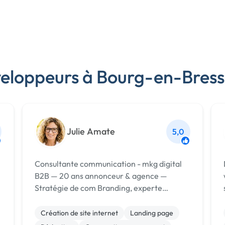
veloppeurs à Bourg-en-Bress
Julie Amate
5,0
Consultante communication - mkg digital
B2B — 20 ans annonceur & agence —
Stratégie de com Branding, experte
LinkedIn, Site web WP, Design Graphique,
SEO-GEO content — ⭐ 5,0/5 (avis clients)
Création de site internet
Landing page