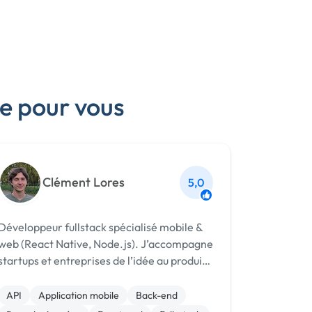
e pour vous
Clément Lores
5,0
Développeur fullstack spécialisé mobile &
web (React Native, Node.js). J’accompagne
startups et entreprises de l’idée au produit
performant, avec une approche orientée
conversion et résultats.
API
Application mobile
Back-end