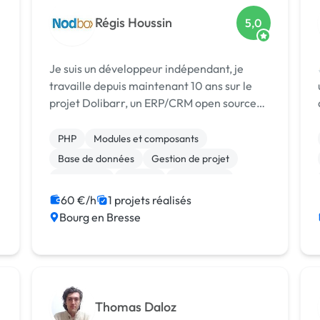
Régis Houssin
5,0
Je suis un développeur indépendant, je
travaille depuis maintenant 10 ans sur le
projet Dolibarr, un ERP/CRM open source
développé en PHP/Mysql. Je propose mes
services pour du développement spécifique
PHP
Modules et composants
autour de cette application.
Base de données
Gestion de projet
JavaScript
Node.js
Prestashop
Site E-commerce
60 €/h
1 projets réalisés
Bourg en Bresse
Admin système, sécurité
Développement spécifique
Thomas Daloz