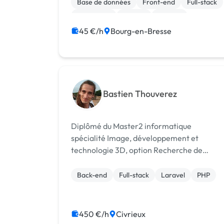
Base de données
Front-end
Full-stack
JavaScript
MySQL
Node.js
45 €/h
Bourg-en-Bresse
Bastien Thouverez
Diplômé du Master2 informatique
spécialité Image, développement et
technologie 3D, option Recherche de
l'Université Claude Bernard Lyon1, je suis
aujourd'hui enseignant en informatique
Back-end
Full-stack
Laravel
PHP
(programmation) principalement au niveau
BTS (SIO). Développe...
450 €/h
Civrieux