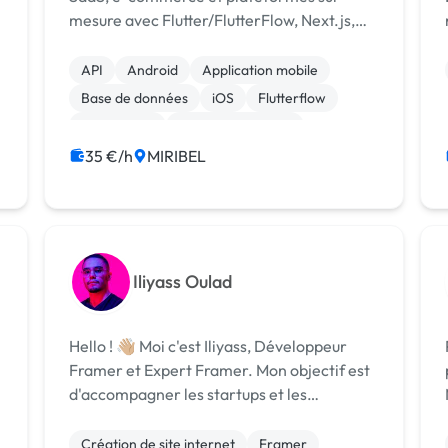
mesure avec Flutter/FlutterFlow, Next.js,
Firebase, API, référencement, etc. De
l’idée au MVP puis mise en production.
API
Android
Application mobile
Base de données
iOS
Flutterflow
Web design
Machine Learning
35 €/h
MIRIBEL
Iliyass Oulad
Hello ! 👋🏼 Moi c'est Iliyass, Développeur
Framer et Expert Framer. Mon objectif est
d'accompagner les startups et les
entrepreneurs dans la création de sites
interactifs et captivants avec Framer 👨🏻‍💻.
Création de site internet
Framer