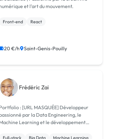
numérique et l’art du mouvement.
Front-end
React
20 €/h
Saint-Genis-Pouilly
Frédéric Zai
Portfolio : [URL MASQUÉE] Développeur
passionné par la Data Engineering, le
Machine Learning et le développement
web (Full Stack), j'accompagne les
entreprises dans la création de solutions
Full-stack
Big Data
Machine Learning