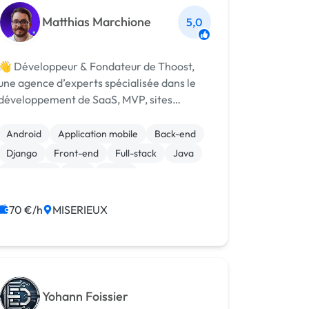
Matthias Marchione
5,0
👋 Développeur & Fondateur de Thoost,
une agence d’experts spécialisée dans le
développement de SaaS, MVP, sites
internet/e-commerce, outils métiers sur
mesure, et intégration d’IA. ⭐ 100% de
Android
Application mobile
Back-end
clients satisfaits avec une note moyenne de
Django
Front-end
Full-stack
Java
5/5 🏆 +8...
JavaScript
PHP
React
70 €/h
MISERIEUX
Yohann Foissier