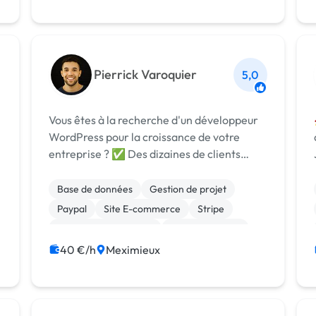
Pierrick Varoquier
5,0
Vous êtes à la recherche d'un développeur
WordPress pour la croissance de votre
entreprise ? ✅ Des dizaines de clients
accompagnés dans le développement de
leur site internet. 🎓 Formation certifiée
Base de données
Gestion de projet
par Openclassroom. 🎓 Formations Wp
Paypal
Site E-commerce
Stripe
Origami. ...
Système de paiement
WooCommerce
Admin système, sécurité
CMS
40 €/h
Meximieux
Création de site internet