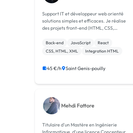
Support IT et développeur web orienté
solutions simples et efficaces. Je réalise
des projets front-end (HTML, CSS,
JavaScript, React) et du back-end léger
(Node.js, API REST, bases de données SQL)
Back-end
JavaScript
React
CSS, HTML, XML
Integration HTML
45 €/h
Saint Genis-pouilly
Mehdi Fattore
Titulaire d'un Mastère en Ingénierie
Informatique, d'une licence Concepteur