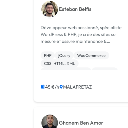
Esteban Belfis
Développeur web passionné, spécialiste
WordPress & PHP, je crée des sites sur
mesure et assure maintenance &
évolutions.
PHP
jQuery
WooCommerce
CSS, HTML, XML
Création de site internet
WordPress
45 €/h
MALAFRETAZ
Ghanem Ben Amor