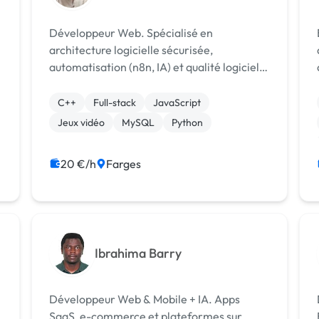
Développeur Web. Spécialisé en
architecture logicielle sécurisée,
automatisation (n8n, IA) et qualité logicielle
(TS/JS, Rust). Rigoureux et réactif,
.
j'optimise vos projets existants.
C++
Full-stack
JavaScript
Jeux vidéo
MySQL
Python
20 €/h
Farges
Ibrahima Barry
Développeur Web & Mobile + IA. Apps
SaaS, e-commerce et plateformes sur