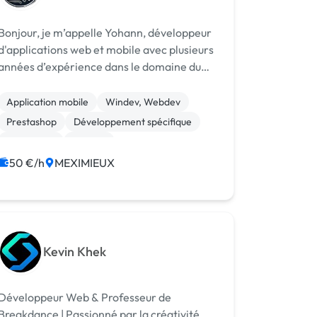
Bonjour, je m’appelle Yohann, développeur
d'applications web et mobile avec plusieurs
années d’expérience dans le domaine du
développement sur mesure et de la
création rapide via des outils no-code.
Application mobile
Windev, Webdev
Prestashop
Développement spécifique
WordPress
Logiciel
50 €/h
MEXIMIEUX
Kevin Khek
Développeur Web & Professeur de
Breakdance | Passionné par la créativité