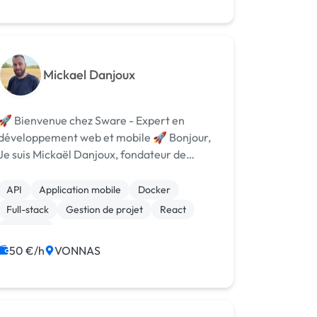
Mickael Danjoux
🚀 Bienvenue chez Sware - Expert en
développement web et mobile 🚀 Bonjour,
Je suis Mickaël Danjoux, fondateur de
Sware, votre allié idéal pour concrétiser vos
projets numériques. En tant que
API
Application mobile
Docker
développeur full stack expérimenté, je
Full-stack
Gestion de projet
React
maîtrise l'e...
Symfony
50 €/h
VONNAS