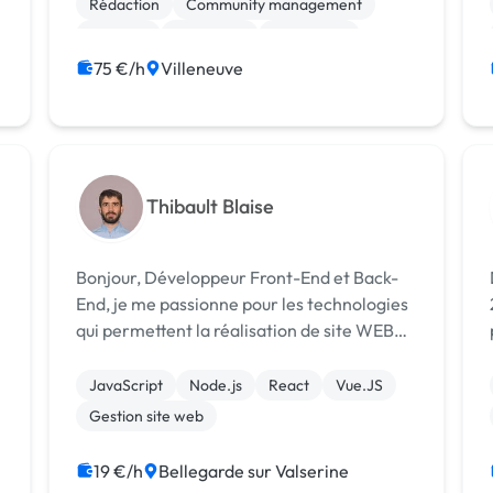
Rédaction
Community management
Emailing
Marketing
SEO / GEO
Communication
75 €/h
Villeneuve
Thibault Blaise
Bonjour, Développeur Front-End et Back-
End, je me passionne pour les technologies
qui permettent la réalisation de site WEB
(et plus particulièrement par le React.Js).
Curieux et travailleur, je serai heureux de
JavaScript
Node.js
React
Vue.JS
vous accompagner dans vos pr...
Gestion site web
19 €/h
Bellegarde sur Valserine