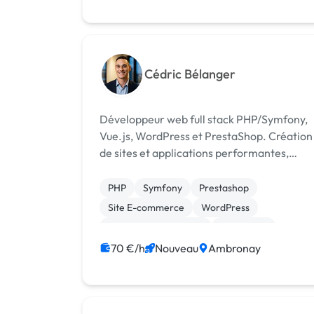
Cédric Bélanger
Développeur web full stack PHP/Symfony,
Vue.js, WordPress et PrestaShop. Création
de sites et applications performantes,
sécurisées et optimisées SEO.
PHP
Symfony
Prestashop
Site E-commerce
WordPress
Référencement, liens
SEO / GEO
70 €/h
Nouveau
Ambronay