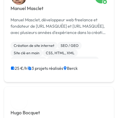
Manuel Masclet
Manuel Masclet, développeur web freelance et
fondateur de [URL MASQUÉE] et [URL MASQUÉE],
avec plusieurs années d'expérience dans la création
de sites internet sur mesure. Mon objectif est de
transformer vos idées en une réalité digitale, en
Création de site internet
SEO / GEO
vous ...
Site clé en main
CSS, HTML, XML
Integration HTML
Migration ou refonte de site
WordPress
Bannière
Boutons
25 €/h
3 projets réalisés
Berck
Charte graphique
Hugo Bocquet