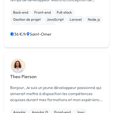
contenus multicanaux. Mon objectif constant est de
repousser les limites de la conception et de ma...
Back-end
Front-end
Full-stack
Gestion de projet
JavaScript
Laravel
Node.js
PHP
Vue.JS
jQuery
36 €/h
Saint-Omer
Theo Pierson
Bonjour, Je suis un jeune développeur passionné qui
aimerait mettre à disposition les compétences
acquises durant mes formations et mon expérience
professionnelle au plus grand nombre. Vous pouvez
retrouver un aperçu de toutes mes créations sur ...
Angular
AngularJS
Front-end
Java