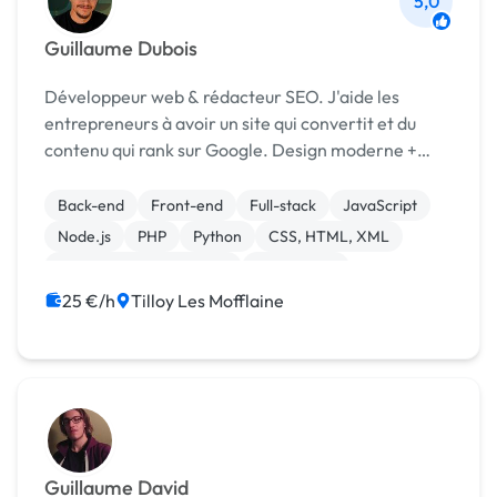
5,0
Guillaume Dubois
Développeur web & rédacteur SEO. J'aide les
entrepreneurs à avoir un site qui convertit et du
contenu qui rank sur Google. Design moderne +
optimisation incluse. Prix justes 💡
Back-end
Front-end
Full-stack
JavaScript
Node.js
PHP
Python
CSS, HTML, XML
Création de site internet
Web design
25 €/h
Tilloy Les Mofflaine
Guillaume David