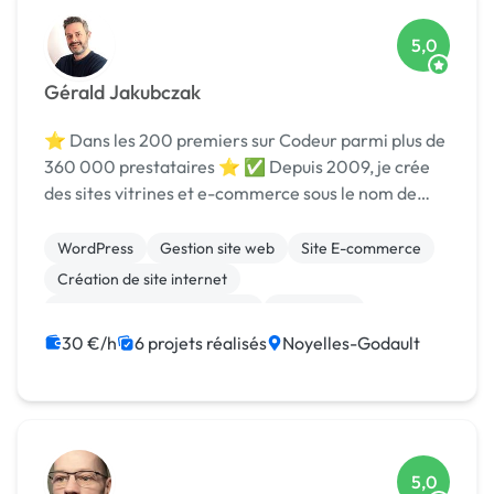
5,0
Gérald Jakubczak
⭐ Dans les 200 premiers sur Codeur parmi plus de
360 000 prestataires ⭐ ✅ Depuis 2009, je crée
des sites vitrines et e-commerce sous le nom de
webdesigner freelance, graphiste et développeur
web en html/Css/JS/Php et mysql. ✅ Je suis
WordPress
Gestion site web
Site E-commerce
spéci...
Création de site internet
Migration ou refonte de site
SEO / GEO
Prestashop
WooCommerce
CSS, HTML, XML
30 €/h
6 projets réalisés
Noyelles-Godault
Développement spécifique
5,0