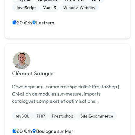
JavaScript
Vue.JS
Windev, Webdev
20 €/h
Lestrem
Clément Smague
Développeur e-commerce spécialisé PrestaShop |
Création de modules sur-mesure, imports
catalogues complexes et optimisations
performances | Plus de 10 ans d'expérience dans le
e-commerce
MySQL
PHP
Prestashop
Site E-commerce
60 €/h
Boulogne sur Mer