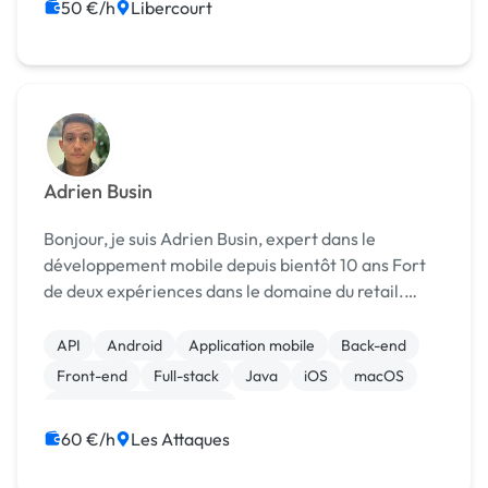
50 €/h
Libercourt
Adrien Busin
Bonjour, je suis Adrien Busin, expert dans le
développement mobile depuis bientôt 10 ans Fort
de deux expériences dans le domaine du retail.
([URL MASQUÉE]) L'une chez Leroy Merlin dans
laquelle j'ai d'abord été développeur android
API
Android
Application mobile
Back-end
pendant 3 a...
Front-end
Full-stack
Java
iOS
macOS
Création de site internet
60 €/h
Les Attaques