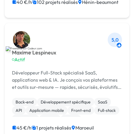
CSS, HTML, XML
Maintenance
40 €/h
102 projets réalisés
Hénin-beaumont
Migration ou refonte de site
Charte graphique
5,0
Maxime Lespineux
Actif
Développeur Full-Stack spécialisé SaaS,
applications web & IA. Je conçois vos plateformes
et outils sur-mesure — rapides, sécurisés, évolutifs
— pour automatiser et booster votre activité.
Back-end
Développement spécifique
SaaS
API
Application mobile
Front-end
Full-stack
JavaScript
Node.js
Python
45 €/h
1 projets réalisés
Maroeuil