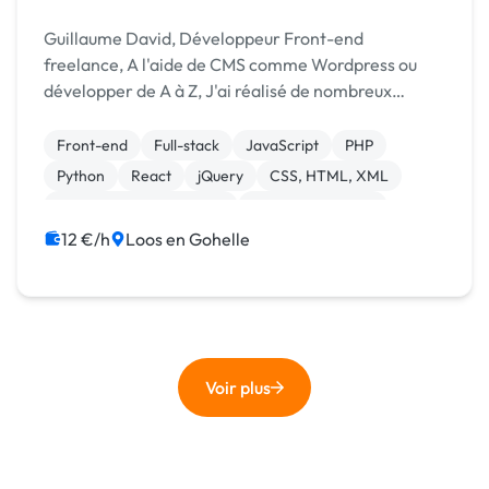
Guillaume David, Développeur Front-end
freelance, A l'aide de CMS comme Wordpress ou
développer de A à Z, J'ai réalisé de nombreux
projets web front-end, back-end et/ou full-Stack.
Envie d'une refonte graphique ? De moderniser
Front-end
Full-stack
JavaScript
PHP
votre site ou ...
Python
React
jQuery
CSS, HTML, XML
Création de site internet
Integration HTML
12 €/h
Loos en Gohelle
Voir plus