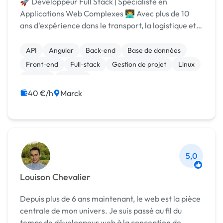
🚀 Développeur Full Stack | Spécialiste en
Applications Web Complexes 👨‍💻 Avec plus de 10
ans d'expérience dans le transport, la logistique et
les systèmes d'information, je suis passionné par la
digitalisation et le développement d'applications...
API
Angular
Back-end
Base de données
Front-end
Full-stack
Gestion de projet
Linux
MySQL
Node.js
40 €/h
Marck
5,0
Louison Chevalier
Depuis plus de 6 ans maintenant, le web est la pièce
centrale de mon univers. Je suis passé au fil du
temps de développeur web à la conception de