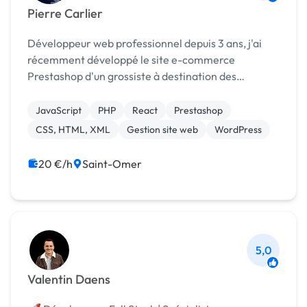
Pierre Carlier
Développeur web professionnel depuis 3 ans, j'ai
récemment développé le site e-commerce
Prestashop d'un grossiste à destination des
professionnels. Je suis actuellement employé dans
cette même entreprise pour maintenir leurs
JavaScript
PHP
React
Prestashop
différents site et cr...
CSS, HTML, XML
Gestion site web
WordPress
20 €/h
Saint-Omer
5,0
Valentin Daens