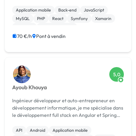
framework Symfony. Je crée des applications web
et mobiles robustes et performantes en utilisant
Application mobile
Back-end
JavaScript
une var...
MySQL
PHP
React
Symfony
Xamarin
Magento
CSS, HTML, XML
70 €/h
Pont à vendin
5,0
Ayoub Khouya
Ingénieur développeur et auto-entrepreneur en
développement informatique, je me spécialise dans
le développement full stack en Angular et Spring
ainsi que l'intégration de solutions Odoo pour les
entreprises, couvrant de l'installation à la perso...
API
Android
Application mobile