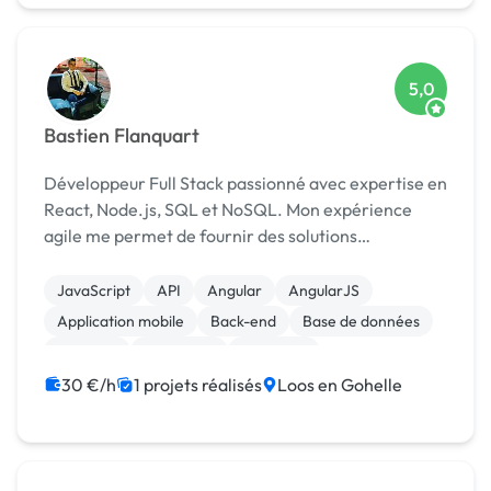
5,0
Bastien Flanquart
Développeur Full Stack passionné avec expertise en
React, Node.js, SQL et NoSQL. Mon expérience
agile me permet de fournir des solutions
performantes, évolutives et intuitives. J’ai un réel
engouement pour la création de produits innovants
JavaScript
API
Angular
AngularJS
e...
Application mobile
Back-end
Base de données
Ember.js
Front-end
Full-stack
30 €/h
1 projets réalisés
Loos en Gohelle