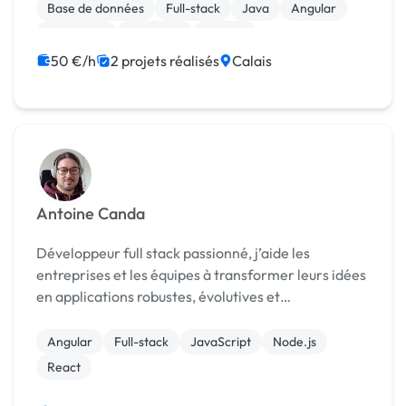
Base de données
Full-stack
Java
Angular
AngularJS
Back-end
Docker
50 €/h
2 projets réalisés
Calais
Antoine Canda
Développeur full stack passionné, j’aide les
entreprises et les équipes à transformer leurs idées
en applications robustes, évolutives et
performantes. Avec une forte culture de la rigueur,
de la lisibilité du code et de l’expérience utilisateur,
Angular
Full-stack
JavaScript
Node.js
...
React