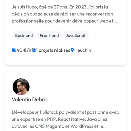
Je suis Hugo, âgé de 27 ans. En 2023, j'ai pris la
décision audacieuse de réaliser une reconversion
professionnelle pour devenir développeur web et
web mobile. Après des mois de dévouement et
d'apprentissage, j'ai obtenu mon diplôme en
Back-end
Front-end
JavaScript
septembre d...
40 €/h
1 projets réalisés
Heuchin
Valentin Debris
Développeur Fullstack polyvalent et passionné avec
une expertise en PHP, React Native, Java ainsi
qu'avec les CMS Magento et WordPress et le