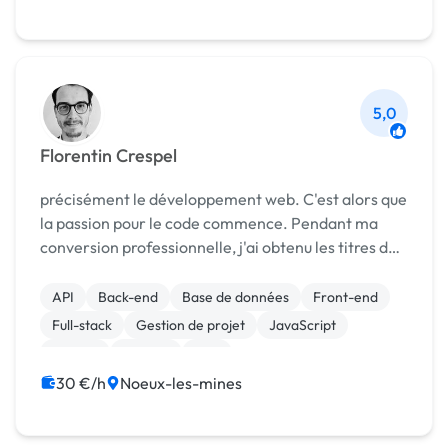
5,0
Florentin Crespel
précisément le développement web. C'est alors que
la passion pour le code commence. Pendant ma
conversion professionnelle, j'ai obtenu les titres de
Développeur Web et Web Mobile, et Concepteur
Développeur d'Application au centre de ADAPECO
API
Back-end
Base de données
Front-end
et ...
Full-stack
Gestion de projet
JavaScript
MySQL
Node.js
PHP
30 €/h
Noeux-les-mines