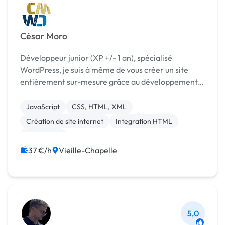
César Moro
Développeur junior (XP +/- 1 an), spécialisé
WordPress, je suis à même de vous créer un site
entièrement sur-mesure grâce au développement
de votre propre thème et de vos propres plugins,
avec bien-sûr votre espace administrateur pour
JavaScript
CSS, HTML, XML
vous et vos ...
Création de site internet
Integration HTML
WordPress
37 €/h
Vieille-Chapelle
5,0