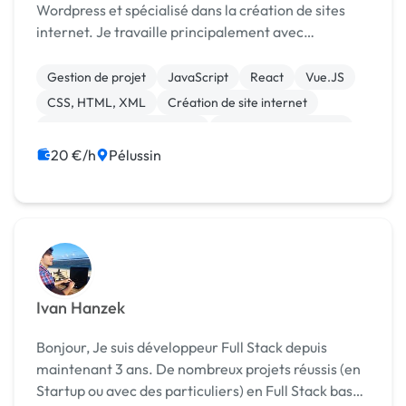
Wordpress et spécialisé dans la création de sites
internet. Je travaille principalement avec
Wordpress Elementor et React.js ----- J'interviens
sur différent projets dont : 🎨 Création...
Gestion de projet
JavaScript
React
Vue.JS
CSS, HTML, XML
Création de site internet
Développement spécifique
Experience utilisateur
Gestion site web
Installation de Script
20 €/h
Pélussin
Ivan Hanzek
Bonjour, Je suis développeur Full Stack depuis
maintenant 3 ans. De nombreux projets réussis (en
Startup ou avec des particuliers) en Full Stack basés