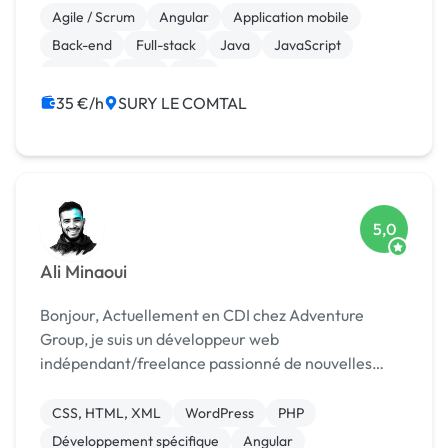
Agile / Scrum
Angular
Application mobile
Back-end
Full-stack
Java
JavaScript
Laravel
Linux
PHP
35 €/h
SURY LE COMTAL
5,0
Ali Minaoui
Bonjour, Actuellement en CDI chez Adventure
Group, je suis un développeur web
indépendant/freelance passionné de nouvelles
technologies, plus particulièrement de Javascript.
Mon auto-formation et mon parcours professionnel
CSS, HTML, XML
WordPress
PHP
ont fait de moi un...
Développement spécifique
Angular