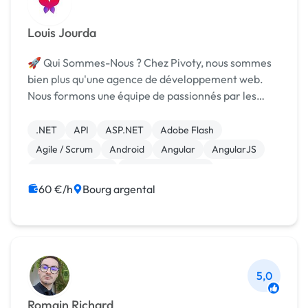
Louis Jourda
🚀 Qui Sommes-Nous ? Chez Pivoty, nous sommes
bien plus qu'une agence de développement web.
Nous formons une équipe de passionnés par les
nouvelles technologies, prêts à concrétiser vos
idées. Dès notre première rencontre, nous nous
.NET
API
ASP.NET
Adobe Flash
plongeons dans...
Agile / Scrum
Android
Angular
AngularJS
Application Meta
Application mobile
60 €/h
Bourg argental
5,0
Romain Richard