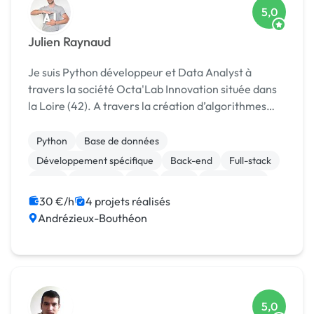
5,0
Julien Raynaud
Je suis Python développeur et Data Analyst à
travers la société Octa'Lab Innovation située dans
la Loire (42). A travers la création d’algorithmes
(incluant également l'utilisation d'intelligence
artificielle) et divers développements d'applic...
Python
Base de données
Développement spécifique
Back-end
Full-stack
Linux
MATLAB
PHP
CRM
Data mining
30 €/h
4 projets réalisés
Andrézieux-Bouthéon
5,0