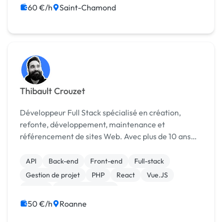
WordPress
60 €/h
Saint-Chamond
Thibault Crouzet
Développeur Full Stack spécialisé en création,
refonte, développement, maintenance et
référencement de sites Web. Avec plus de 10 ans
d’expérience dans le développement, je propose
mes services en tant que freelance. Je travaille
API
Back-end
Front-end
Full-stack
régulière...
Gestion de projet
PHP
React
Vue.JS
jQuery
Site E-commerce
50 €/h
Roanne