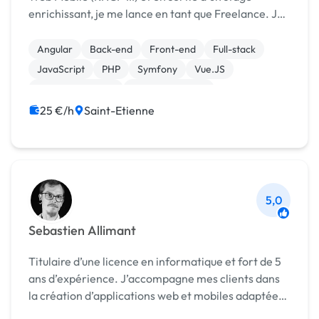
enrichissant, je me lance en tant que Freelance. Je
serais ravi de vous accompagner dans vos projets
web. Ma jeune expérience est grandement
Angular
Back-end
Front-end
Full-stack
compens...
JavaScript
PHP
Symfony
Vue.JS
CSS, HTML, XML
Gestion site web
25 €/h
Saint-Etienne
5,0
Sebastien Allimant
Titulaire d’une licence en informatique et fort de 5
ans d’expérience. J’accompagne mes clients dans
la création d’applications web et mobiles adaptées
à leurs besoins.