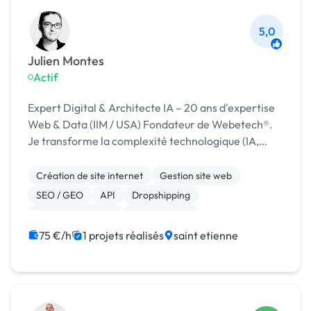
5,0
Julien Montes
Actif
Expert Digital & Architecte IA – 20 ans d'expertise
Web & Data (IIM / USA) Fondateur de Webetech®.
Je transforme la complexité technologique (IA,
RAG, 3D) en leviers de croissance concrets
Création de site internet
Gestion site web
SEO / GEO
API
Dropshipping
Integration HTML
Landing page
Migration ou refonte de site
Site clé en main
75 €/h
1 projets réalisés
saint etienne
Big Data