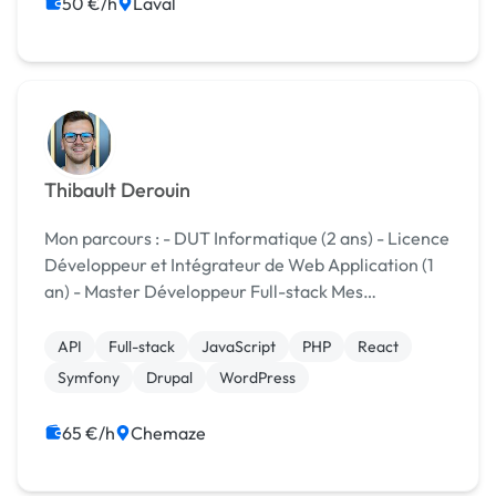
50 €/h
Laval
Thibault Derouin
Mon parcours : - DUT Informatique (2 ans) - Licence
Développeur et Intégrateur de Web Application (1
an) - Master Développeur Full-stack Mes
compétences : - Symfony - React - NodeJS - React
Native - CMS (Wordpress, Drupal) - Métho...
API
Full-stack
JavaScript
PHP
React
Symfony
Drupal
WordPress
65 €/h
Chemaze