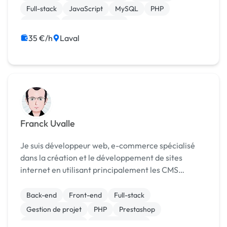
Laval (3 ans). Mon par...
Full-stack
JavaScript
MySQL
PHP
Symfony
CSS, HTML, XML
Création de site internet
35 €/h
Laval
Franck Uvalle
Je suis développeur web, e-commerce spécialisé
dans la création et le développement de sites
internet en utilisant principalement les CMS
WordPress et Prestashop. Pour plus d'informations
sur mes compétences techniques, mes offres etc...
Back-end
Front-end
Full-stack
Rendez-v...
Gestion de projet
PHP
Prestashop
Site E-commerce
WooCommerce