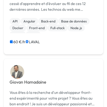
cessé d'apprendre et d'évoluer au fil de ces 12
dernières années. Les technos du web me
passionnent ! Ayant travaillé au sein d'équipes
importantes dans le cadre de missions délicates,
API
Angular
Back-end
Base de données
mais ayan...
Docker
Front-end
Full-stack
Node.js
Python
Stripe
60 €/h
LAVAL
Giovan Hamadaine
Vous êtes à la recherche d'un développeur front-
end expérimenté pour votre projet ? Vous êtes au
bon endroit ! Je suis un développeur passionné et