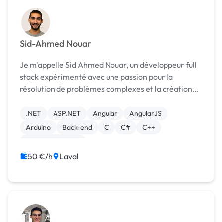
Sid-Ahmed Nouar
Je m'appelle Sid Ahmed Nouar, un développeur full
stack expérimenté avec une passion pour la
résolution de problèmes complexes et la création
de solutions logicielles innovantes. Au cours des
dernières années, j'ai travaillé dans diverses indus...
.NET
ASP.NET
Angular
AngularJS
Arduino
Back-end
C
C#
C++
Gestion de projet
50 €/h
Laval