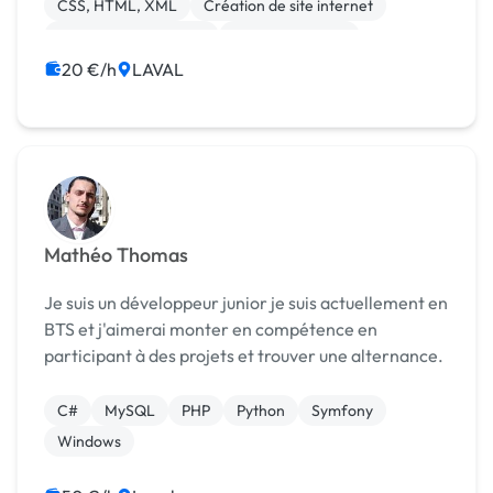
CSS, HTML, XML
Création de site internet
Experience utilisateur
Gestion site web
Migration ou refonte de site
Site clé en main
20 €/h
LAVAL
WordPress
Mathéo Thomas
Je suis un développeur junior je suis actuellement en
BTS et j'aimerai monter en compétence en
participant à des projets et trouver une alternance.
C#
MySQL
PHP
Python
Symfony
Windows