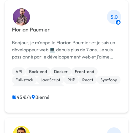
5,0
Florian Paumier
Bonjour, je m'appelle Florian Paumier et je suis un
développeur web 💻 depuis plus de 7 ans. Je suis
passionné par le développement web et j'aime
relever de nouveaux défis 🔥. J'ai travaillé sur une
variété de projets web ✨, allant de sites web s...
API
Back-end
Docker
Front-end
Full-stack
JavaScript
PHP
React
Symfony
Création de site internet
45 €/h
Bierné