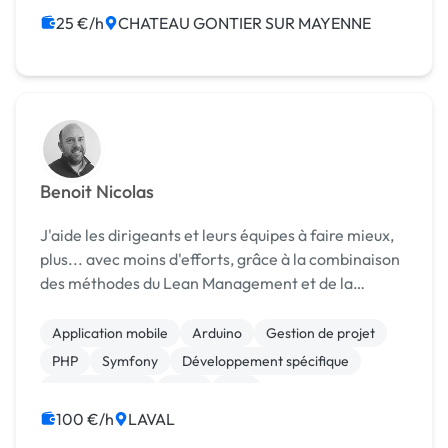
CSS, HTML, XML
Création de site internet
25 €/h
CHATEAU GONTIER SUR MAYENNE
Benoit Nicolas
J'aide les dirigeants et leurs équipes à faire mieux,
plus... avec moins d'efforts, grâce à la combinaison
des méthodes du Lean Management et de la
digitalisation. Nous concevons et développons des
plateformes web (Symfony) et des applications
Application mobile
Arduino
Gestion de projet
mob...
PHP
Symfony
Développement spécifique
Administration
CRM
ERP
Gestion de documents (GED)
100 €/h
LAVAL