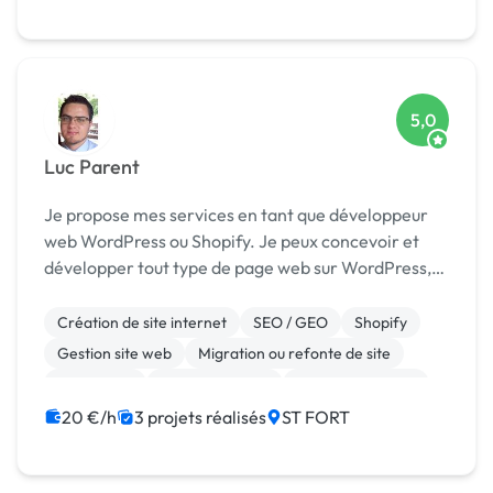
Back-end
5,0
Luc Parent
Je propose mes services en tant que développeur
web WordPress ou Shopify. Je peux concevoir et
développer tout type de page web sur WordPress,
Shopify et Wix. Nous créons votre charte graphique,
définissons vos besoins ensembles pour vous offri...
Création de site internet
SEO / GEO
Shopify
Gestion site web
Migration ou refonte de site
WordPress
WooCommerce
CSS, HTML, XML
Integration HTML
Landing page
20 €/h
3 projets réalisés
ST FORT