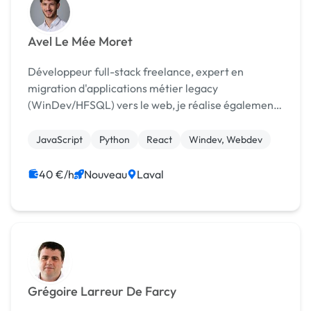
Avel Le Mée Moret
Développeur full-stack freelance, expert en
migration d'applications métier legacy
(WinDev/HFSQL) vers le web, je réalise également
des applications et SaaS en React/TypeScript,
Node.js et Python.
JavaScript
Python
React
Windev, Webdev
40 €/h
Nouveau
Laval
Grégoire Larreur De Farcy