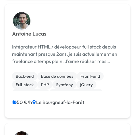
Antoine Lucas
Intégrateur HTML / développeur full stack depuis
maintenant presque 2ans, je suis actuellement en
freelance à temps plein. J'aime réaliser mes
missions en télétravail mais si vous le souhaitez je
peux me déplacer dans vos locaux quelquefois par...
Back-end
Base de données
Front-end
Full-stack
PHP
Symfony
jQuery
WooCommerce
Création de site internet
Integration HTML
50 €/h
Le Bourgneuf-la-Forêt