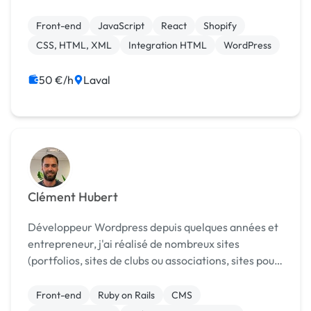
compétent en HTML, CSS, JavaScript et React.js.
J'ai également des compétences approfondies en
Front-end
JavaScript
React
Shopify
Shopi...
CSS, HTML, XML
Integration HTML
WordPress
50 €/h
Laval
Clément Hubert
Développeur Wordpress depuis quelques années et
entrepreneur, j'ai réalisé de nombreux sites
(portfolios, sites de clubs ou associations, sites pour
start-up). Mon champ de compétence comprend :
Nom de domaine, Hébèrgement web, webdesign,
Front-end
Ruby on Rails
CMS
développ...