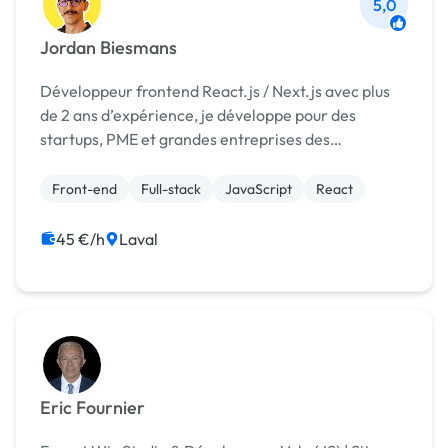
5,0
Jordan Biesmans
Développeur frontend React.js / Next.js avec plus
de 2 ans d’expérience, je développe pour des
startups, PME et grandes entreprises des
d’applications web modernes, performantes et
SEO-friendly.
Front-end
Full-stack
JavaScript
React
45 €/h
Laval
Eric Fournier