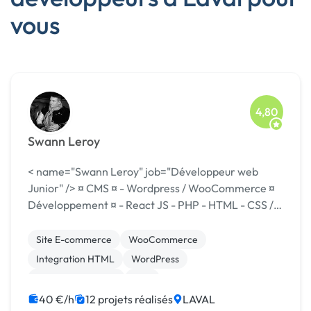
vous
4,80
Swann Leroy
< name="Swann Leroy" job="Développeur web
Junior" /> ¤ CMS ¤ - Wordpress / WooCommerce ¤
Développement ¤ - React JS - PHP - HTML - CSS /
SaaS - Typescript - Javascript - Node JS - Laravel -
VueJS - AngularJs - Java ¤ Déve...
Site E-commerce
WooCommerce
Integration HTML
WordPress
Application mobile
PHP
Développement spécifique
AWS
Administration
40 €/h
12 projets réalisés
LAVAL