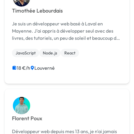
Timothée Lebourdais
Je suis un développeur web basé à Laval en
Mayenne. J'ai appris à développer seul avec des
livres, des tutoriels, un peu de soleil et beaucoup de
café. Je travaille actuellement comme développeur
Node JS & React au sein d'un grand groupe
JavaScript
Node.js
React
d'experts...
18 €/h
Louverné
Florent Poux
Développeur web depuis mes 13 ans, je n'ai jamais