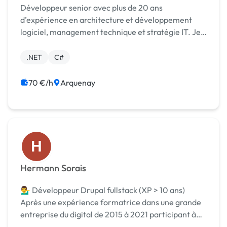
Développeur senior avec plus de 20 ans
d’expérience en architecture et développement
logiciel, management technique et stratégie IT. Je
maîtrise les stacks .NET modernes .NET Core, EF
Core, Blazor
.NET
C#
70 €/h
Arquenay
H
Hermann Sorais
💁‍♂️ Développeur Drupal fullstack (XP > 10 ans)
Après une expérience formatrice dans une grande
entreprise du digital de 2015 à 2021 participant à
des projets d'envergure pour des clients grands