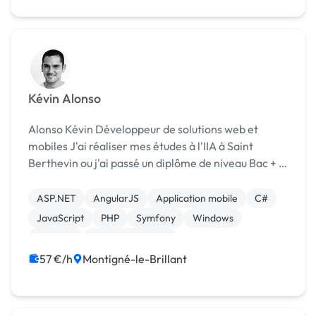
Kévin Alonso
Alonso Kévin Développeur de solutions web et
mobiles J'ai réaliser mes études à l'IIA à Saint
Berthevin ou j'ai passé un diplôme de niveau Bac + 5
afin de parfaire mes connaissances et ma
technique. Fort de 7 ans d'expérience dans le
ASP.NET
AngularJS
Application mobile
C#
dévelo...
JavaScript
PHP
Symfony
Windows
Xamarin
CSS, HTML, XML
57 €/h
Montigné-le-Brillant