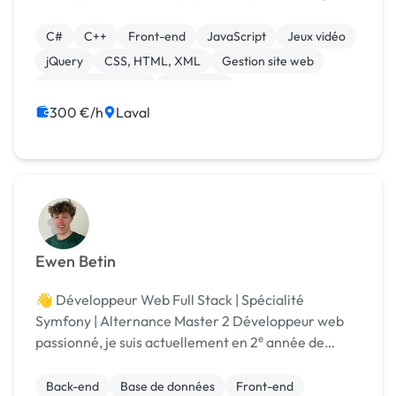
design, level design, programmation, production,
composition de musique et sound design. Je...
C#
C++
Front-end
JavaScript
Jeux vidéo
jQuery
CSS, HTML, XML
Gestion site web
Integration HTML
Rédaction
300 €/h
Laval
Ewen Betin
👋 Développeur Web Full Stack | Spécialité
Symfony | Alternance Master 2 Développeur web
passionné, je suis actuellement en 2ᵉ année de
Mastère en développement Full Stack, en
alternance, après avoir validé un BUT à l’IUT de
Back-end
Base de données
Front-end