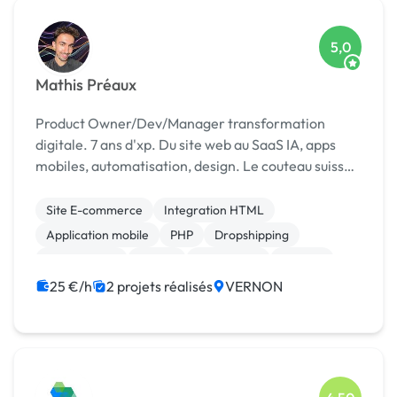
5,0
Mathis Préaux
Product Owner/Dev/Manager transformation
digitale. 7 ans d'xp. Du site web au SaaS IA, apps
mobiles, automatisation, design. Le couteau suisse
qui code ET qui comprend les enjeux business .
Site E-commerce
Integration HTML
Application mobile
PHP
Dropshipping
Marketplace
Paypal
Prestashop
Shopify
Stripe
25 €/h
2 projets réalisés
VERNON