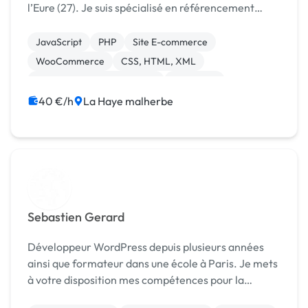
l’Eure (27). Je suis spécialisé en référencement
naturel et en création de site internet sur mesure.
Je vous vous propose une solution clé en main à la
JavaScript
PHP
Site E-commerce
hau...
WooCommerce
CSS, HTML, XML
Migration ou refonte de site
Rédaction
WordPress
Charte graphique
Logo
40 €/h
La Haye malherbe
Sebastien Gerard
Développeur WordPress depuis plusieurs années
ainsi que formateur dans une école à Paris. Je mets
à votre disposition mes compétences pour la
réalisation de vos projets