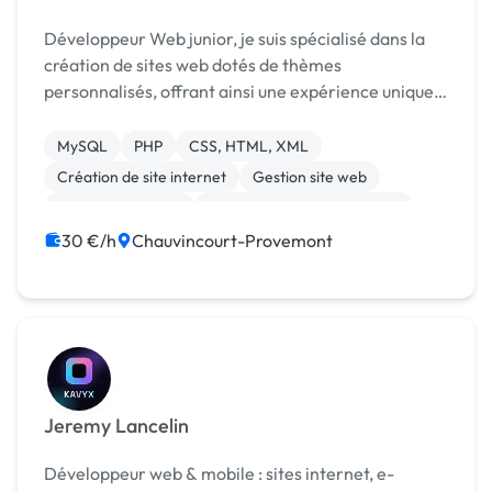
Développeur Web junior, je suis spécialisé dans la
création de sites web dotés de thèmes
personnalisés, offrant ainsi une expérience unique
et adaptée à chaque projet. Je réalise également
des sites sans utiliser de CMS. Compétences : •
MySQL
PHP
CSS, HTML, XML
Travau...
Création de site internet
Gestion site web
Integration HTML
Migration ou refonte de site
WordPress
CAO
Charte graphique
30 €/h
Chauvincourt-Provemont
Jeremy Lancelin
Développeur web & mobile : sites internet, e-