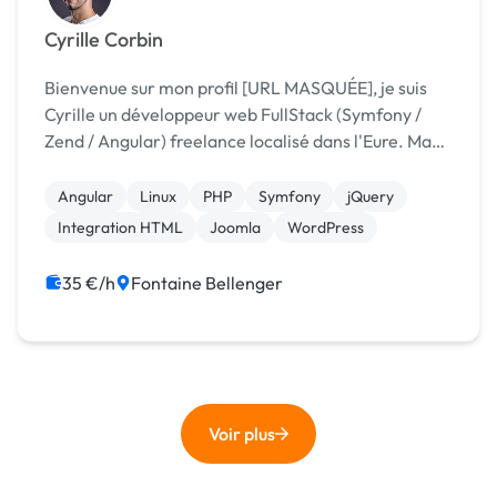
Cyrille Corbin
Bienvenue sur mon profil [URL MASQUÉE], je suis
Cyrille un développeur web FullStack (Symfony /
Zend / Angular) freelance localisé dans l'Eure. Ma
passion pour le développement et ma curiosité à
apprendre toujours plus m'ont permit d'en faire m...
Angular
Linux
PHP
Symfony
jQuery
Integration HTML
Joomla
WordPress
35 €/h
Fontaine Bellenger
Voir plus