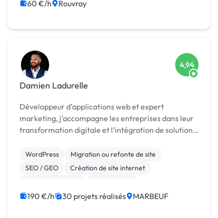
60 €/h
Rouvray
4,94
Damien Ladurelle
Développeur d’applications web et expert
marketing, j’accompagne les entreprises dans leur
transformation digitale et l’intégration de solutions
innovantes.
WordPress
Migration ou refonte de site
SEO / GEO
Création de site internet
Charte graphique
Mise en page
Référencement, liens
Prestashop
Google Ads
190 €/h
30 projets réalisés
MARBEUF
Système de paiement