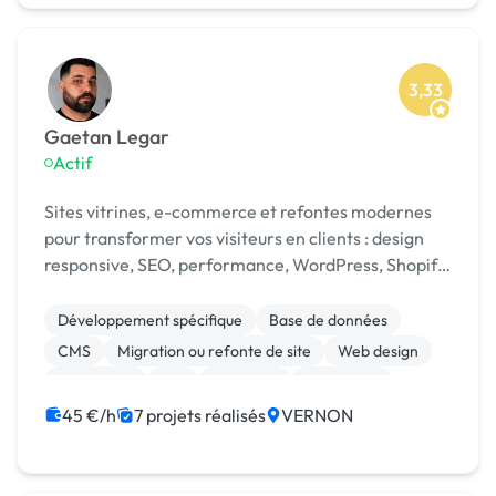
3,33
Gaetan Legar
Actif
Sites vitrines, e-commerce et refontes modernes
pour transformer vos visiteurs en clients : design
responsive, SEO, performance, WordPress, Shopify
et code sur mesure.
Développement spécifique
Base de données
CMS
Migration ou refonte de site
Web design
WordPress
API
Back-end
JavaScript
Node.js
45 €/h
7 projets réalisés
VERNON