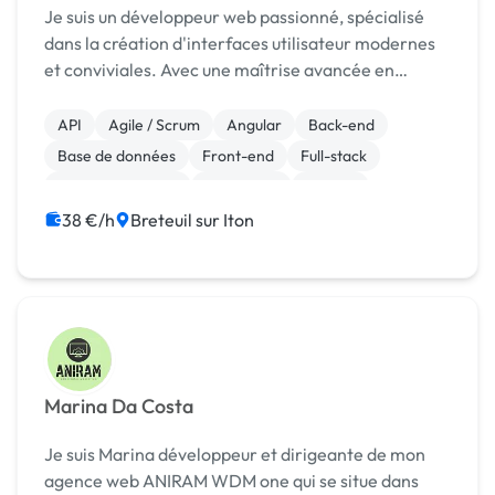
Je suis un développeur web passionné, spécialisé
dans la création d'interfaces utilisateur modernes
et conviviales. Avec une maîtrise avancée en
HTML/CSS, j'utilise Bootstrap comme framework
pour concevoir des sites web esthétiques et
API
Agile / Scrum
Angular
Back-end
fonctionnels...
Base de données
Front-end
Full-stack
Gestion de projet
JavaScript
MySQL
38 €/h
Breteuil sur Iton
Marina Da Costa
Je suis Marina développeur et dirigeante de mon
agence web ANIRAM WDM one qui se situe dans