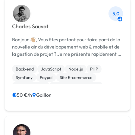
5,0
Charles Sauvat
Bonjour 👋🏼, Vous êtes partant pour faire parti de la
nouvelle air du développement web & mobile et de
la gestion de projet ? Je me présente rapidement en
quelques lignes, je m'appelle Charles et je suis
développeur spécialisé dans le JS fro...
Back-end
JavaScript
Node.js
PHP
Symfony
Paypal
Site E-commerce
WooCommerce
Admin système, sécurité
CSS, HTML, XML
50 €/h
Gaillon