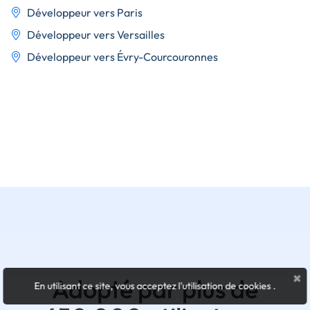
Développeur vers Paris
Développeur vers Versailles
Développeur vers Évry-Courcouronnes
×
Adopté par plus de
En utilisant ce site, vous acceptez l'utilisation de cookies
.