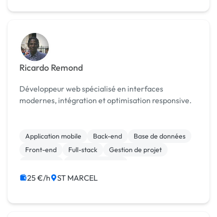
Ricardo Remond
Développeur web spécialisé en interfaces
modernes, intégration et optimisation responsive.
Application mobile
Back-end
Base de données
Front-end
Full-stack
Gestion de projet
JavaScript
CSS, HTML, XML
Création de site internet
Experience utilisateur
25 €/h
ST MARCEL