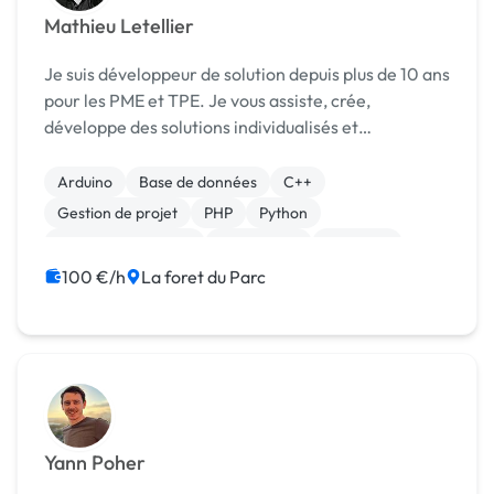
Mathieu Letellier
Je suis développeur de solution depuis plus de 10 ans
pour les PME et TPE. Je vous assiste, crée,
développe des solutions individualisés et
personnalisés pour chacun de vos besoins. Gestion
de Base De Données; Conception de logiciel.
Arduino
Base de données
C++
Développe...
Gestion de projet
PHP
Python
Système embarqué
Visual Basic
Windows
CAO
100 €/h
La foret du Parc
Yann Poher