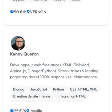
50 €/h
VERNON
Kenny Queron
Développeur web freelance (HTML, Tailwind,
Alpine.js, Django/Python). Sites vitrines & landing
pages rapides et 100% responsives. Maintenance
Django : bugs + petites features.
Django
JavaScript
Python
CSS, HTML, XML
Création de site internet
Integration HTML
Landing page
Web design
SEO / GEO
25 €/h
Igoville