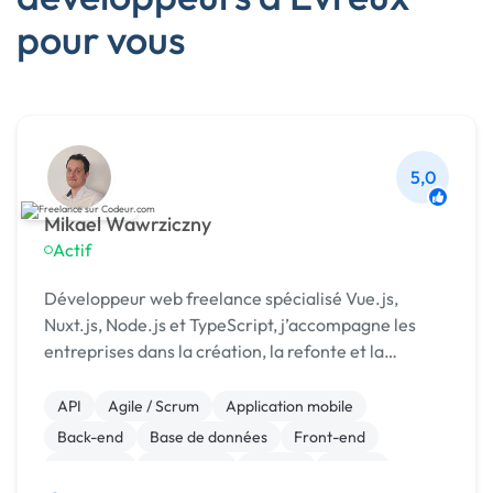
pour vous
5,0
Mikael Wawrziczny
Actif
Développeur web freelance spécialisé Vue.js,
Nuxt.js, Node.js et TypeScript, j’accompagne les
entreprises dans la création, la refonte et la
scalabilité de leurs applications web modernes.
API
Agile / Scrum
Application mobile
Back-end
Base de données
Front-end
Full-stack
JavaScript
Node.js
Vue.JS