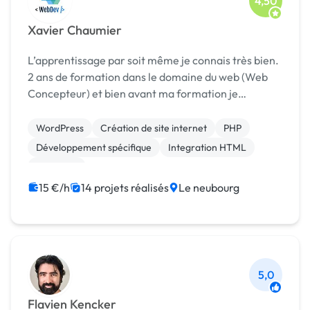
4,50
Xavier Chaumier
L’apprentissage par soit même je connais très bien.
2 ans de formation dans le domaine du web (Web
Concepteur) et bien avant ma formation je
pratiquer déjà, je suis un développeur web junior
dont les compétences se concentrent sur : - HTML,
WordPress
Création de site internet
PHP
CSS, ...
Développement spécifique
Integration HTML
Back-end
15 €/h
14 projets réalisés
Le neubourg
5,0
Flavien Kencker