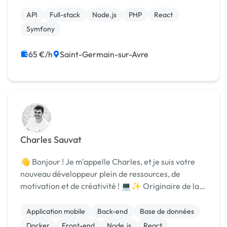
de mes 5 années d'études à Epitech Paris. Je suis
passionné par la création de solutions sur mesure...
API
Full-stack
Node.js
PHP
React
Symfony
65 €/h
Saint-Germain-sur-Avre
Charles Sauvat
👋 Bonjour ! Je m'appelle Charles, et je suis votre
nouveau développeur plein de ressources, de
motivation et de créativité ! 💻✨ Originaire de la
belle Normandie, j'ai commencé mon parcours dans
une école web de Rouen, où j'ai transformé mes
Application mobile
Back-end
Base de données
étu...
Docker
Front-end
Node.js
React