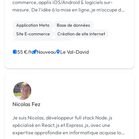
commerce, applis iOS/Android & logiciels sur-
mesure. De l'idée à la mise en ligne, je m'occupe de
tout. Premier échange gratuit !
Application Meta
Base de données
Site E-commerce
Création de site internet
Développement spécifique
Migration ou refonte de site
Site clé en main
55 €/h
Nouveau
Le Val-David
WordPress
Référencement, liens
SEO / GEO
Nicolas Fez
Je suis Nicolas, développeur full stack Node.js
spécialisé en React.js et Express.js, avec une
expertise approfondie en informatique acquise lors