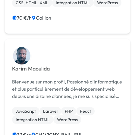
CSS, HTML, XML
Integration HTML
WordPress
70 €/h
Gaillon
Karim Maoulida
Bienvenue sur mon profil, Passionné d'informatique
et plus particulièrement de développement web
depuis une dizaine d'années, je me suis spécialisé
dans la programmation web. Grâce à mes années
d’expérience dans le domaine du web, j’ai pu ac...
JavaScript
Laravel
PHP
React
Integration HTML
WordPress
37 €/h
CHAVIGNY-BAILLEUL