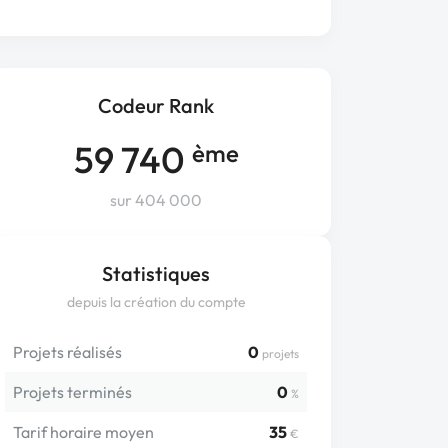
Codeur Rank
59 740
ème
sur 404 000
Statistiques
depuis la création du compte
Projets réalisés
0
projets
Projets terminés
0
%
Tarif horaire moyen
35
€