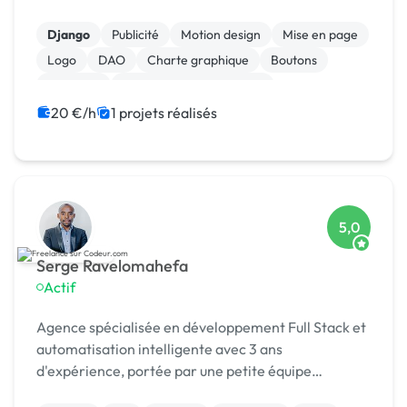
Django
Publicité
Motion design
Mise en page
Logo
DAO
Charte graphique
Boutons
Bannière
Audio, Video, Multimedia
20 €/h
1 projets réalisés
5,0
Serge Ravelomahefa
Actif
Agence spécialisée en développement Full Stack et
automatisation intelligente avec 3 ans
d'expérience, portée par une petite équipe
passionnée basée à Madagascar.