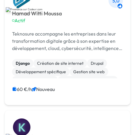
5,0
Hamad Witti Moussa
Actif
Teknosure accompagne les entreprises dans leur
transformation digitale grâce à son expertise en
développement, cloud, cybersécurité, intelligence
artificielle et automatisation des processus métiers.
Django
Création de site internet
Drupal
Développement spécifique
Gestion site web
Installation de Script
Migration ou refonte de site
Modules et composants
No code
SaaS
60 €/h
Nouveau