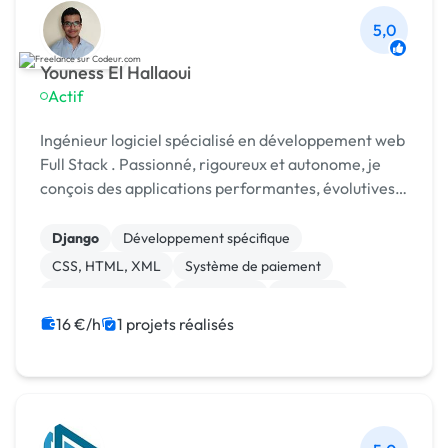
5,0
Youness El Hallaoui
Actif
Ingénieur logiciel spécialisé en développement web
Full Stack . Passionné, rigoureux et autonome, je
conçois des applications performantes, évolutives
et de qualité
Django
Développement spécifique
CSS, HTML, XML
Système de paiement
Site E-commerce
Prestashop
Symfony
React
Python
PHP
16 €/h
1 projets réalisés