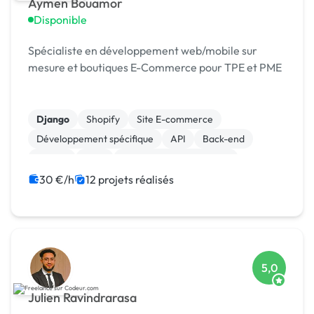
Aymen Bouamor
Disponible
Spécialiste en développement web/mobile sur
mesure et boutiques E-Commerce pour TPE et PME
Django
Shopify
Site E-commerce
Développement spécifique
API
Back-end
Python
CMS
Création de site internet
WordPress
30 €/h
12 projets réalisés
5,0
Julien Ravindrarasa