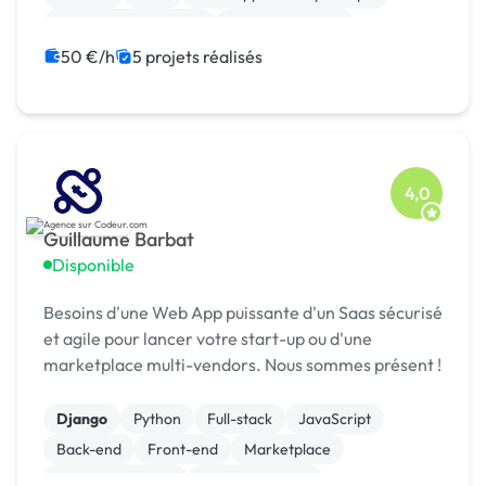
Experience utilisateur
Gestion site web
Landing page
Migration ou refonte de site
50 €/h
5 projets réalisés
4,0
Guillaume Barbat
Disponible
Besoins d'une Web App puissante d'un Saas sécurisé
et agile pour lancer votre start-up ou d'une
marketplace multi-vendors. Nous sommes présent !
Django
Python
Full-stack
JavaScript
Back-end
Front-end
Marketplace
Site E-commerce
WooCommerce