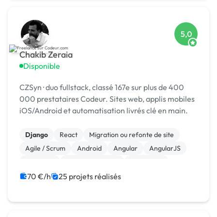
5,0
Chakib Zeraia
Disponible
CZSyn · duo fullstack, classé 167e sur plus de 400
000 prestataires Codeur. Sites web, applis mobiles
iOS/Android et automatisation livrés clé en main.
Django
React
Migration ou refonte de site
Agile / Scrum
Android
Angular
AngularJS
Full-stack
Gestion de projet
JavaScript
70 €/h
25 projets réalisés