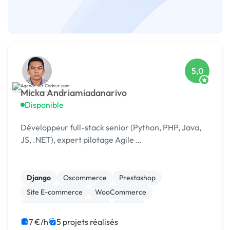
5,0
Micka Andriamiadanarivo
Disponible
Développeur full-stack senior (Python, PHP, Java,
JS, .NET), expert pilotage Agile …
Django
Oscommerce
Prestashop
Site E-commerce
WooCommerce
Création de site internet
Drupal
Gestion site web
Installation de Script
7 €/h
5 projets réalisés