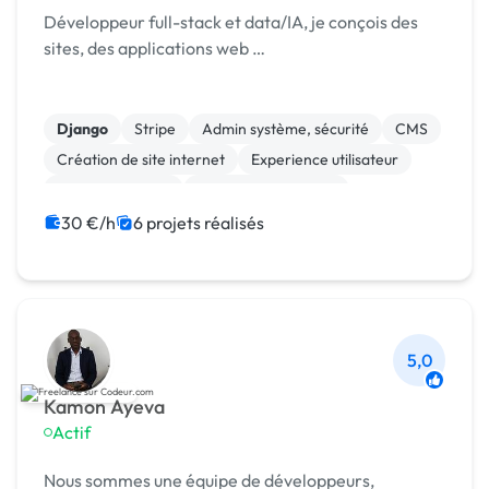
Développeur full-stack et data/IA, je conçois des
sites, des applications web …
Django
Stripe
Admin système, sécurité
CMS
Création de site internet
Experience utilisateur
Gestion site web
Installation de Script
Integration HTML
Landing page
30 €/h
6 projets réalisés
5,0
Kamon Ayeva
Actif
Nous sommes une équipe de développeurs,