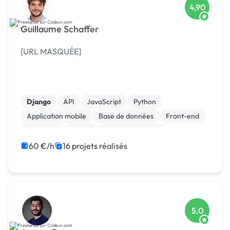
4,90
Guillaume Schaffer
[URL MASQUÉE]
Django
API
JavaScript
Python
Application mobile
Base de données
Front-end
Full-stack
Vue.JS
CSS, HTML, XML
60 €/h
16 projets réalisés
5,0