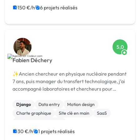
CSS, HTML, XML
150 €/h
6 projets réalisés
5,0
Fabien Déchery
✨Ancien chercheur en physique nucléaire pendant
7 ans, puis manager du transfert technologique, j’ai
accompagné laboratoires et chercheurs pour
détecter et protéger des nouvelles technologies,
puis st
Django
Data entry
Motion design
Charte graphique
Site clé en main
SaaS
Modules et composants
Migration ou refonte de site
Landing page
30 €/h
1 projets réalisés
Integration HTML