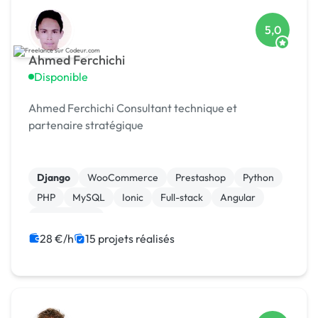
5,0
Ahmed Ferchichi
Disponible
Ahmed Ferchichi Consultant technique et
partenaire stratégique
Django
WooCommerce
Prestashop
Python
PHP
MySQL
Ionic
Full-stack
Angular
Agile / Scrum
28 €/h
15 projets réalisés