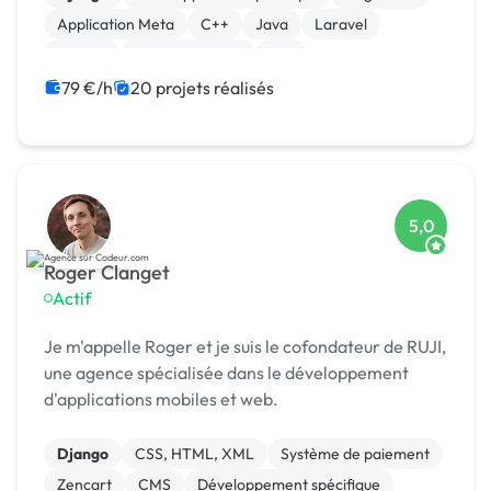
Application Meta
C++
Java
Laravel
MySQL
XR, VR, AR, MR
iOS
79 €/h
20 projets réalisés
5,0
Roger Clanget
Actif
Je m'appelle Roger et je suis le cofondateur de RUJI,
une agence spécialisée dans le développement
d'applications mobiles et web.
Django
CSS, HTML, XML
Système de paiement
Zencart
CMS
Développement spécifique