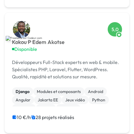
5,0
Kokou P Edem Akotse
Disponible
Développeurs Full-Stack experts en web & mobile.
Spécialistes PHP, Laravel, Flutter, WordPress.
Qualité, rapidité et solutions sur mesure.
Django
Modules et composants
Android
Angular
Jakarta EE
Jeux vidéo
Python
Symfony
Vue.JS
Windows
10 €/h
28 projets réalisés