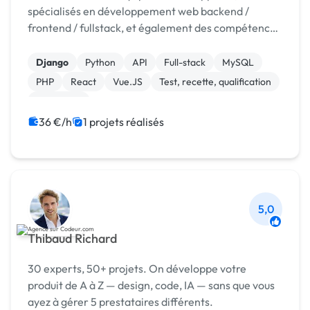
spécialisés en développement web backend /
frontend / fullstack, et également des compétences
pour les besoins d'extraction de données, d'analyse
de données, et d'ingénierie des données. Depuis
Django
Python
API
Full-stack
MySQL
des années...
PHP
React
Vue.JS
Test, recette, qualification
Formation
36 €/h
1 projets réalisés
5,0
Thibaud Richard
30 experts, 50+ projets. On développe votre
produit de A à Z — design, code, IA — sans que vous
ayez à gérer 5 prestataires différents.