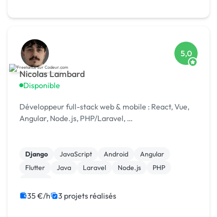
Integration HTML
5,0
Nicolas Lambard
Disponible
Développeur full-stack web & mobile : React, Vue,
Angular, Node.js, PHP/Laravel, …
Django
JavaScript
Android
Angular
Flutter
Java
Laravel
Node.js
PHP
Python
35 €/h
3 projets réalisés