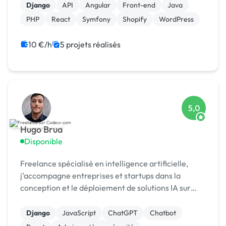
Django
API
Angular
Front-end
Java
PHP
React
Symfony
Shopify
WordPress
10 €/h
5 projets réalisés
5,0
Hugo Brua
Disponible
Freelance spécialisé en intelligence artificielle,
j’accompagne entreprises et startups dans la
conception et le déploiement de solutions IA sur
mesure. J’ai développé plusieurs projets complexes,
do
Django
JavaScript
ChatGPT
Chatbot