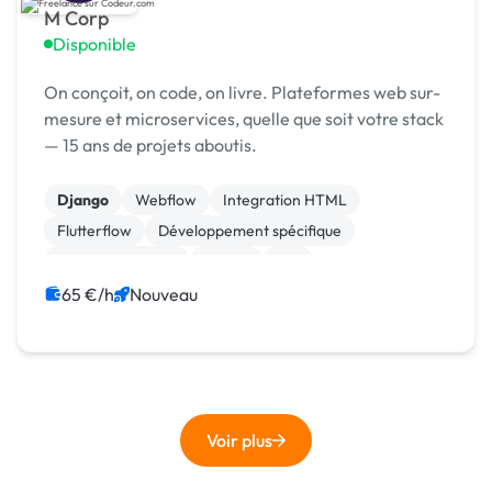
M Corp
Disponible
On conçoit, on code, on livre. Plateformes web sur-
mesure et microservices, quelle que soit votre stack
— 15 ans de projets aboutis.
Django
Webflow
Integration HTML
Flutterflow
Développement spécifique
CSS, HTML, XML
jQuery
iOS
Windev, Webdev
Vue.JS
65 €/h
Nouveau
Voir plus