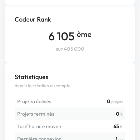
Codeur Rank
6 105
ème
sur 405 000
Statistiques
depuis la création du compte
Projets réalisés
0
projets
Projets terminés
0
%
Tarif horaire moyen
65
€
Dernière connexion
1
an