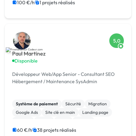
Gestion site web
Installation de Script
100 €/h
1 projets réalisés
Integration HTML
5,0
Paul Martinez
Disponible
Développeur Web/App Senior - Consultant SEO
Hébergement / Maintenance SysAdmin
Système de paiement
Sécurité
Migration
Google Ads
Site clé en main
Landing page
Shopify
jQuery
React
Node.js
60 €/h
38 projets réalisés