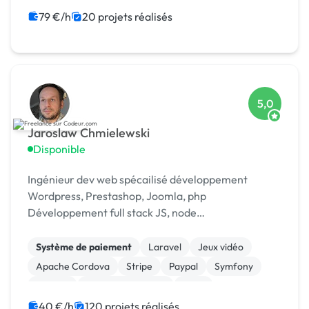
79 €/h
20 projets réalisés
5,0
Jaroslaw Chmielewski
Disponible
Ingénieur dev web spécailisé développement
Wordpress, Prestashop, Joomla, php
Développement full stack JS, node
Scrapping/extraction données web Développement
chat temp réel : [URL MASQUÉE], webrtc
Système de paiement
Laravel
Jeux vidéo
Apache Cordova
Stripe
Paypal
Symfony
Node.js
Application mobile
Linux
40 €/h
120 projets réalisés