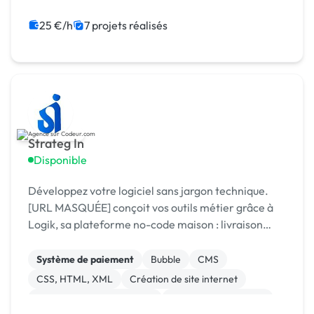
Integration HTML
SEO / GEO
API
Application mobile
Back-end
25 €/h
7 projets réalisés
Strateg In
Disponible
Développez votre logiciel sans jargon technique.
[URL MASQUÉE] conçoit vos outils métier grâce à
Logik, sa plateforme no-code maison : livraison
rapide, coûts maîtrisés, résultat sur mesure.
Système de paiement
Bubble
CMS
CSS, HTML, XML
Création de site internet
Développement spécifique
Experience utilisateur