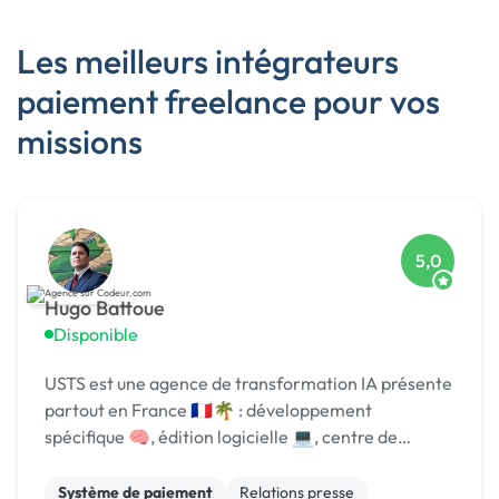
Les meilleurs intégrateurs
paiement freelance pour vos
missions
5,0
Hugo Battoue
Disponible
USTS est une agence de transformation IA présente
partout en France 🇫🇷🌴 : développement
spécifique 🧠, édition logicielle 💻, centre de
formation 🎓. Agréée CII, CIR, Qualiopi, 1er [URL
MASQUÉE] 🏆 !
Système de paiement
Relations presse