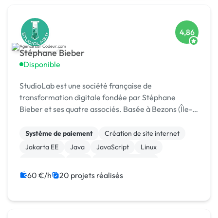
4,86
Stéphane Bieber
Disponible
StudioLab est une société française de
transformation digitale fondée par Stéphane
Bieber et ses quatre associés. Basée à Bezons (Île-
de-France), l’agence accompagne depuis plus de 20
ans les entrepr
Système de paiement
Création de site internet
Jakarta EE
Java
JavaScript
Linux
Prestashop
CMS
Integration HTML
Modules et composants
60 €/h
20 projets réalisés