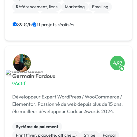
Référencement, liens
Marketing
Emailing
Photoshop
Photo
Motion design
Logo
Charte graphique
89 €/h
11 projets réalisés
4,97
Germain Fardoux
Actif
Développeur Expert WordPress / WooCommerce /
Elementor. Passionné de web depuis plus de 15 ans,
élu meilleur développeur Codeur Awards 2024.
Système de paiement
Print (flyer, plaquette, affiche...)
Stripe
Paypal