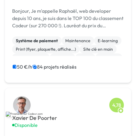
Bonjour, Je m'appelle Raphaël, web developer
depuis 10 ans, je suis dans le TOP 100 du classement
Codeur (sur 270 000 !). Lauréat du prix du
Freelance toujours au Top 2024 :) Je ne se suis pas
une agence et serais votre interlocuteur direct ...
Système de paiement
Maintenance
E-learning
Print (flyer, plaquette, affiche...)
Site clé en main
WooCommerce
Full-stack
Paypal
Front-end
Mise en page
50 €/h
84 projets réalisés
4,78
Xavier De Poorter
Disponible