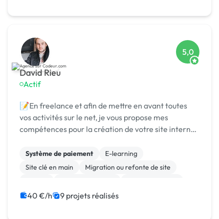
5,0
David Rieu
Actif
📝En freelance et afin de mettre en avant toutes
vos activités sur le net, je vous propose mes
compétences pour la création de votre site internet
(vitrine ou ecommerce). Vous êtes artisan,
commerçant, créateur d’entreprise, profession
Système de paiement
E-learning
libérale,...
Site clé en main
Migration ou refonte de site
Joomla
Integration HTML
Gestion site web
Experience utilisateur
CMS
40 €/h
9 projets réalisés
Admin système, sécurité