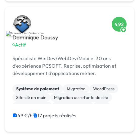
4,92
Dominique Daussy
Actif
Spécialiste WinDev/WebDev/Mobile. 30 ans
d’expérience PCSOFT. Reprise, optimisation et
développement d’applications métier.
Système de paiement
Migration
WordPress
Site clé en main
Migration ou refonte de site
Gestion site web
CSS, HTML, XML
CMS
Site E-commerce
Paypal
49 €/h
17 projets réalisés