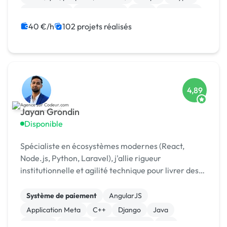
Marketplace
Dropshipping
Logo
Photoshop
Site clé en main
Charte graphique
40 €/h
102 projets réalisés
4,89
Jayan Grondin
Disponible
Spécialiste en écosystèmes modernes (React,
Node.js, Python, Laravel), j'allie rigueur
institutionnelle et agilité technique pour livrer des
produits digitaux sécurisés et innovants.
Système de paiement
AngularJS
Application Meta
C++
Django
Java
Laravel
MySQL
XR, VR, AR, MR
iOS