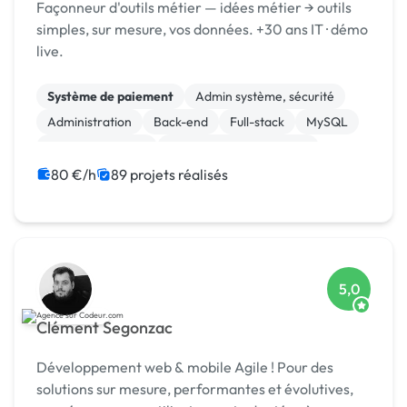
Façonneur d'outils métier — idées métier → outils
simples, sur mesure, vos données. +30 ans IT · démo
live.
Système de paiement
Admin système, sécurité
Administration
Back-end
Full-stack
MySQL
Site E-commerce
Création de site internet
Integration HTML
Machine Learning
80 €/h
89 projets réalisés
5,0
Clément Segonzac
Développement web & mobile Agile ! Pour des
solutions sur mesure, performantes et évolutives,