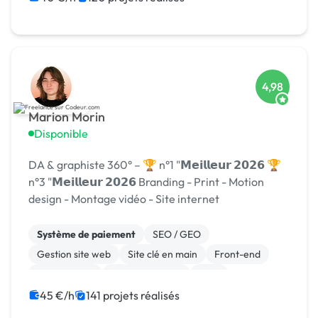
4,98
Marion Morin
Disponible
DA & graphiste 360° – 🏆 n°1 "𝗠𝗲𝗶𝗹𝗹𝗲𝘂𝗿 𝟮𝟬𝟮𝟲 🏆
n°3 "𝗠𝗲𝗶𝗹𝗹𝗲𝘂𝗿 𝟮𝟬𝟮𝟲 Branding - Print - Motion
design - Montage vidéo - Site internet
Système de paiement
SEO / GEO
Gestion site web
Site clé en main
Front-end
Marketplace
WooCommerce
CMS
Landing page
Migration ou refonte de site
45 €/h
141 projets réalisés