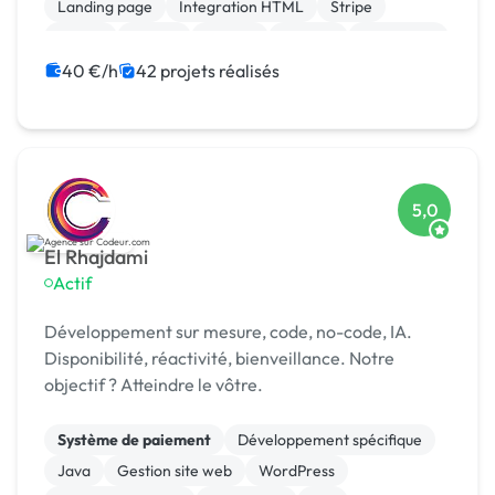
Landing page
Integration HTML
Stripe
jQuery
Vue.JS
MySQL
Laravel
JavaScript
40 €/h
42 projets réalisés
5,0
El Rhajdami
Actif
Développement sur mesure, code, no-code, IA.
Disponibilité, réactivité, bienveillance. Notre
objectif ? Atteindre le vôtre.
Système de paiement
Développement spécifique
Java
Gestion site web
WordPress