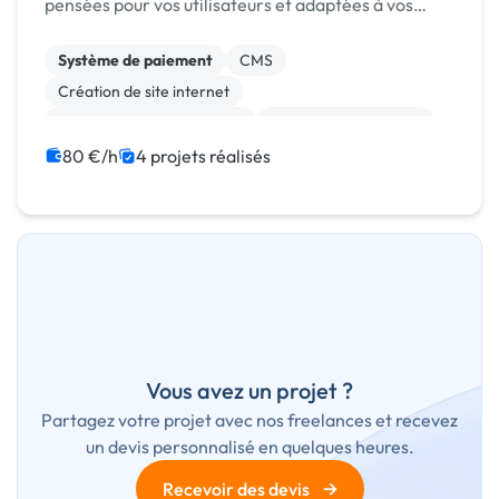
pensées pour vos utilisateurs et adaptées à vos
enjeux métier.
Système de paiement
CMS
Création de site internet
Développement spécifique
Experience utilisateur
Gestion site web
Installation de Script
80 €/h
4 projets réalisés
Migration ou refonte de site
Modules et composants
SaaS
Vous avez un projet ?
Partagez votre projet avec nos freelances et recevez
un devis personnalisé en quelques heures.
→
Recevoir des devis