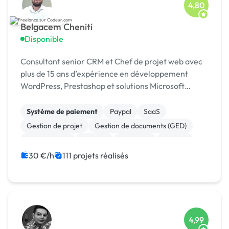
4,80
Belgacem Cheniti
Disponible
Consultant senior CRM et Chef de projet web avec
plus de 15 ans d’expérience en développement
WordPress, Prestashop et solutions Microsoft
Dynamics 365.
Système de paiement
Paypal
SaaS
Gestion de projet
Gestion de documents (GED)
Agile / Scrum
Android
Full-stack
Node.js
React
30 €/h
111 projets réalisés
4,99