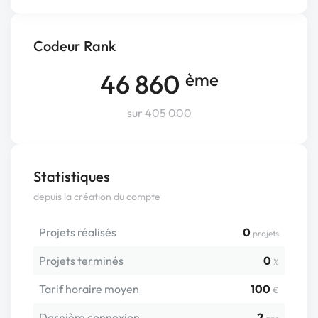
Codeur Rank
46 860
ème
sur 405 000
Statistiques
depuis la création du compte
Projets réalisés
0
projets
Projets terminés
0
%
Tarif horaire moyen
100
€
Dernière connexion
2