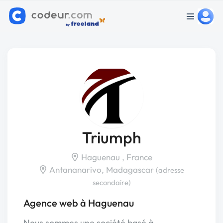
Triumph
Haguenau , France
Antananarivo, Madagascar
(adresse
secondaire)
Agence web à Haguenau
Nous sommes une société basé à