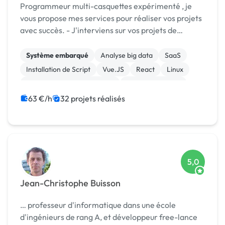
Programmeur multi-casquettes expérimenté , je
vous propose mes services pour réaliser vos projets
avec succès. - J'interviens sur vos projets de
développement web et mobile. - En tant que Data-
analyst pour l'analyse de vos données structurés o...
Système embarqué
Analyse big data
SaaS
Installation de Script
Vue.JS
React
Linux
Migration ou refonte de site
Site E-commerce
MATLAB
63 €/h
32 projets réalisés
5,0
Jean-Christophe Buisson
… professeur d'informatique dans une école
d'ingénieurs de rang A, et développeur free-lance