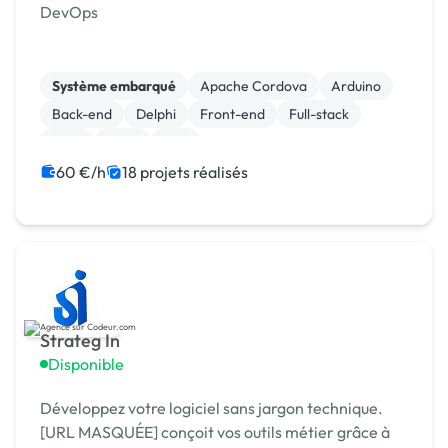
DevOps
Système embarqué
Apache Cordova
Arduino
Back-end
Delphi
Front-end
Full-stack
Java
Linux
Perl
60 €/h
18 projets réalisés
Strateg In
Disponible
Développez votre logiciel sans jargon technique.
[URL MASQUÉE] conçoit vos outils métier grâce à