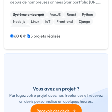
depuis de nombreuses années (voir portfolio [URL
MASQUÉE]). Une de …
Système embarqué
Vue.JS
React
Python
Node.js
Linux
IoT
Front-end
Django
Back-end
60 €/h
5 projets réalisés
Vous avez un projet ?
Partagez votre projet avec nos freelances et recevez
un devis personnalisé en quelques heures.
→
Recevoir des devis