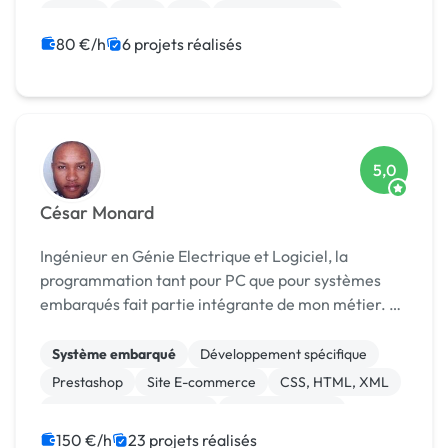
Django
Linux
API
Application Meta
Back-end
Docker
80 €/h
6 projets réalisés
5,0
César Monard
Ingénieur en Génie Electrique et Logiciel, la
programmation tant pour PC que pour systèmes
embarqués fait partie intégrante de mon métier. Je
conçois et réalise (mise à jour/portage/MVP inclus)
des applications aussi bien pour les tâches au bu...
Système embarqué
Développement spécifique
Prestashop
Site E-commerce
CSS, HTML, XML
Création de site internet
Gestion site web
Installation de Script
Migration ou refonte de site
150 €/h
23 projets réalisés