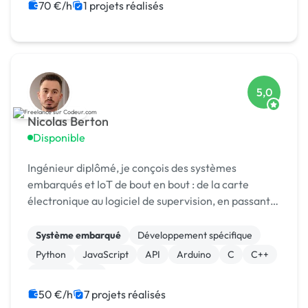
Landing page
Rédaction
Site clé en main
70 €/h
1 projets réalisés
Big Data
5,0
Nicolas Berton
Disponible
Ingénieur diplômé, je conçois des systèmes
embarqués et IoT de bout en bout : de la carte
électronique au logiciel de supervision, en passant
par le firmware et l'intégration capteurs.
Système embarqué
Développement spécifique
Python
JavaScript
API
Arduino
C
C++
Docker
IoT
50 €/h
7 projets réalisés