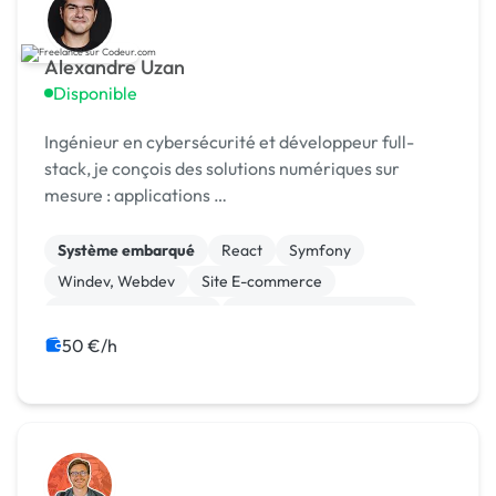
Alexandre Uzan
Disponible
Ingénieur en cybersécurité et développeur full-
stack, je conçois des solutions numériques sur
mesure : applications …
Système embarqué
React
Symfony
Windev, Webdev
Site E-commerce
Système de paiement
Admin système, sécurité
CSS, HTML, XML
Création de site internet
50 €/h
Gestion site web