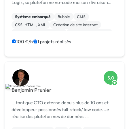
Logik, sa plateforme no-code maison : livraison
rapide, coûts maîtrisés, résultat sur mesure.
Système embarqué
Bubble
CMS
CSS, HTML, XML
Création de site internet
Développement spécifique
Experience utilisateur
Gestion site web
Installation de Script
100 €/h
1 projets réalisés
Integration HTML
5,0
Benjamin Prunier
… tant que CTO externe depuis plus de 10 ans et
développeur passionnés full-stack/ low code. Je
réalise des plateformes de données …