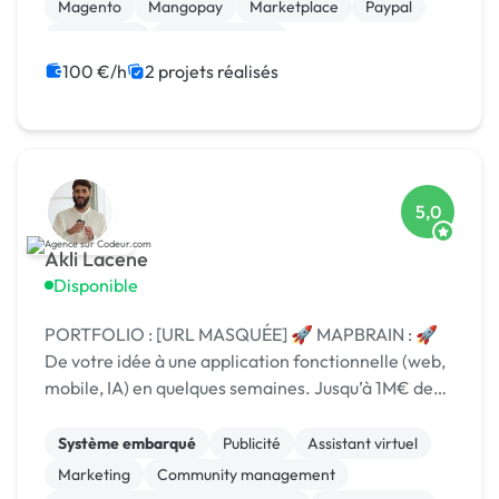
Magento
Mangopay
Marketplace
Paypal
Prestashop
WooCommerce
Admin système, sécurité
100 €/h
2 projets réalisés
5,0
Akli Lacene
Disponible
PORTFOLIO : [URL MASQUÉE] 🚀 MAPBRAIN : 🚀
De votre idée à une application fonctionnelle (web,
mobile, IA) en quelques semaines. Jusqu’à 1M€ de
crédits via Google, Microsoft..
Système embarqué
Publicité
Assistant virtuel
Marketing
Community management