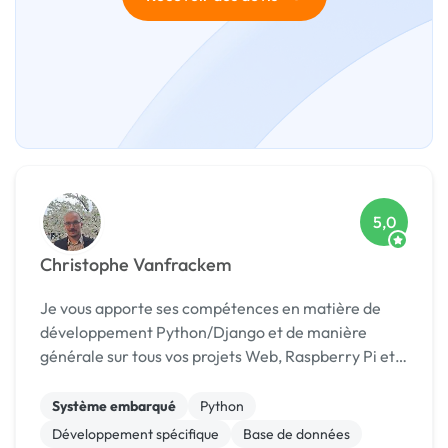
5,0
Christophe Vanfrackem
Je vous apporte ses compétences en matière de
développement Python/Django et de manière
générale sur tous vos projets Web, Raspberry Pi et
développement. J'ai la capacité et les compétences
pour suivre toute la chaîne de réalisation d'un proj...
Système embarqué
Python
Développement spécifique
Base de données