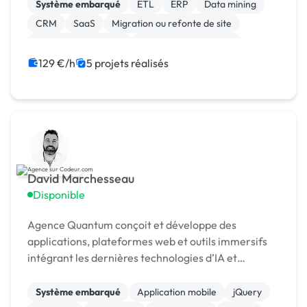
Système embarqué
ETL
ERP
Data mining
CRM
SaaS
Migration ou refonte de site
Installation de Script
Système de paiement
Site E-commerce
129 €/h
5 projets réalisés
David Marchesseau
Disponible
Agence Quantum conçoit et développe des
applications, plateformes web et outils immersifs
intégrant les dernières technologies d’IA et
d’automatisation. Nous accompagnons entreprises
et startups de l
Système embarqué
Application mobile
jQuery