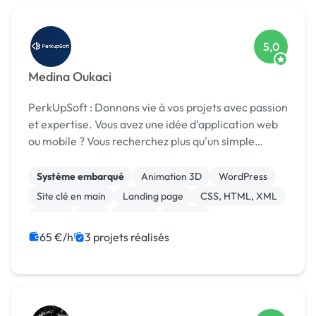
5,0
Medina Oukaci
PerkUpSoft : Donnons vie à vos projets avec passion
et expertise. Vous avez une idée d'application web
ou mobile ? Vous recherchez plus qu'un simple
prestataire, mais un véritable partenaire qui
s'investira corps et âme dans la réussite de votr...
Système embarqué
Animation 3D
WordPress
Site clé en main
Landing page
CSS, HTML, XML
jQuery
PHP
MySQL
Laravel
65 €/h
3 projets réalisés