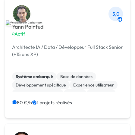
5,0
Yann Pointud
Actif
Architecte IA / Data / Développeur Full Stack Senior
(+15 ans XP)
Système embarqué
Base de données
Développement spécifique
Experience utilisateur
Modules et composants
No code
Web design
Chatbot
Machine Learning
Stable Diffusion
80 €/h
1 projets réalisés