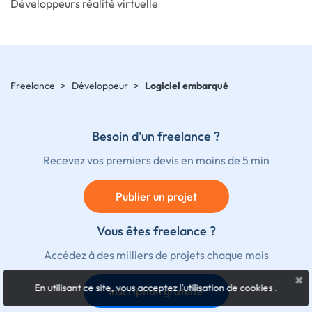
Développeurs réalité virtuelle
Freelance
>
Développeur
>
Logiciel embarqué
Besoin d'un freelance ?
Recevez vos premiers devis en moins de 5 min
Publier un projet
Vous êtes freelance ?
Accédez à des milliers de projets chaque mois
×
En utilisant ce site, vous acceptez l'utilisation de cookies
.
Inscription gratuite