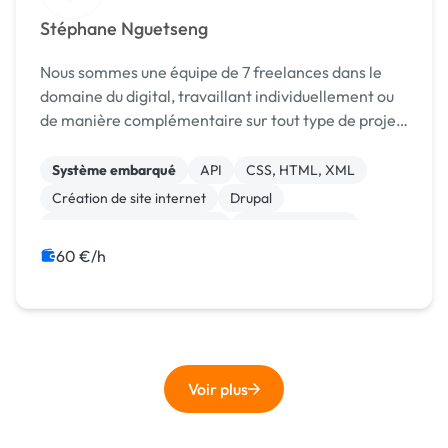
Stéphane Nguetseng
Nous sommes une équipe de 7 freelances dans le
domaine du digital, travaillant individuellement ou
de manière complémentaire sur tout type de projet
de développement mobile et web. Les prestations
que nous réalisons pour vous sont les suivant...
Système embarqué
API
CSS, HTML, XML
Création de site internet
Drupal
Développement spécifique
Gestion site web
Installation de Script
Integration HTML
60 €/h
Landing page
Voir plus