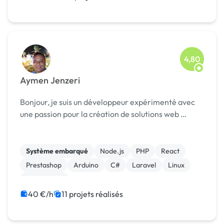
Modules et composants
4,80
Aymen Jenzeri
Bonjour, je suis un développeur expérimenté avec
une passion pour la création de solutions web …
Système embarqué
Node.js
PHP
React
Prestashop
Arduino
C#
Laravel
Linux
Visual Basic
40 €/h
11 projets réalisés