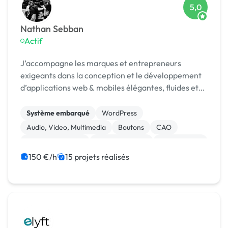
5,0
Nathan Sebban
Actif
J’accompagne les marques et entrepreneurs
exigeants dans la conception et le développement
d’applications web & mobiles élégantes, fluides et
ultra-performantes.
Système embarqué
WordPress
Audio, Video, Multimedia
Boutons
CAO
Charte graphique
Dessin industriel
Mise en page
Motion design
Print (flyer, plaquette, affiche...)
150 €/h
15 projets réalisés