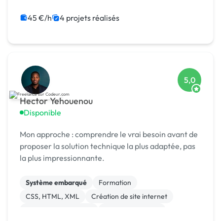
Campagne display avec bannières
Motion design
Vidéo IA
Chatbot
ChatGPT
45 €/h
4 projets réalisés
5,0
Hector Yehouenou
Disponible
Mon approche : comprendre le vrai besoin avant de
proposer la solution technique la plus adaptée, pas
la plus impressionnante.
Système embarqué
Formation
CSS, HTML, XML
Création de site internet
Experience utilisateur
Integration HTML