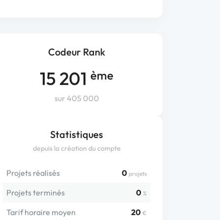
Codeur Rank
15 201
ème
sur 405 000
Statistiques
depuis la création du compte
Projets réalisés
0
projets
Projets terminés
0
%
Tarif horaire moyen
20
€