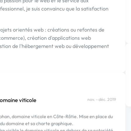
ma passion pour le web et le service aux
fessionnel, je suis convaincu que la satisfaction
rojets orientés web : créations ou refontes de
 e-commerce), création d'applications web
gestion de l'hébergement web ou développement
domaine viticole
nov. - déc. 2019
éphan, domaine viticole en Côte-Rôtie. Mise en place du
é du domaine et sa charte graphique.
re visible le domaine viticole en dehors de sa notoriété