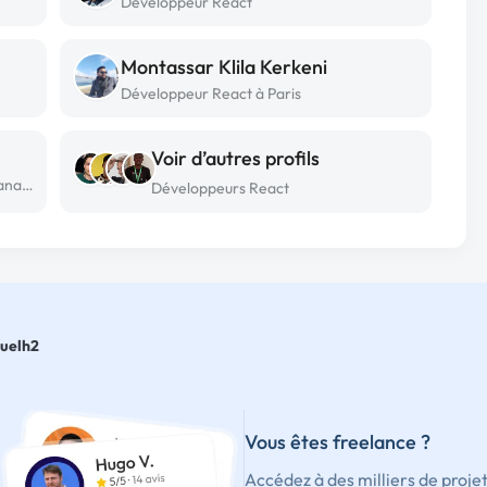
Développeur React
Montassar Klila Kerkeni
Développeur React à Paris
Voir d’autres profils
Développeur React freelance à Antananarivo
Développeurs React
uelh2
Vous êtes freelance ?
Accédez à des milliers de proje