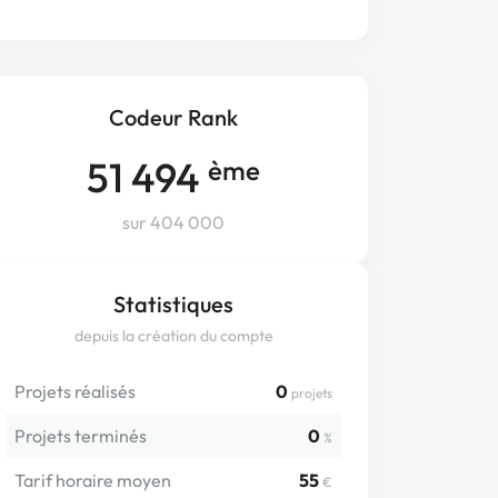
Codeur Rank
51 494
ème
sur 404 000
Statistiques
depuis la création du compte
Projets réalisés
0
projets
Projets terminés
0
%
Tarif horaire moyen
55
€