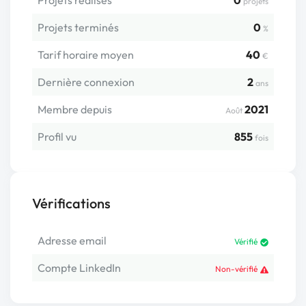
Projets réalisés
0
projets
Projets terminés
0
%
Tarif horaire moyen
40
€
Dernière connexion
2
ans
Membre depuis
2021
Août
Profil vu
855
fois
Vérifications
Adresse email
Vérifié
Compte LinkedIn
Non-vérifié